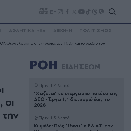
En
E
ΑΘΛΗΤΙΚΑ ΝΕΑ
ΔΙΕΘΝΗ
ΠΟΛΙΤΙΣΜΟΣ
Κ Θεσσαλονίκης, οι ανησυχίες του Τζίτζη και το σχέδιο του
ΡΟΗ
ΕΙΔΗΣΕΩΝ
ι
Πριν 12 λεπτά
"Χτίζεται" το ενεργειακό πακέτο της
 οι
ΔΕΘ - Έργα 1,1 δισ. ευρώ έως το
2028
 την
Πριν 13 λεπτά
Κυψέλη: Πώς "έδεσε" η ΕΛ.ΑΣ. τον