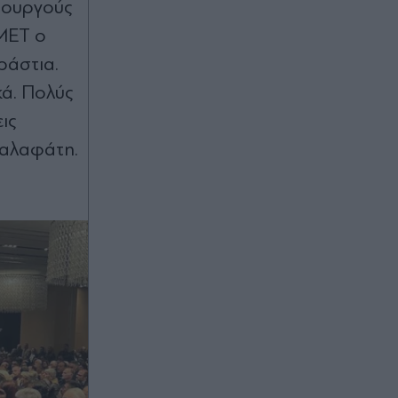
αλλά πρέπει να διορθώσουμε τα
πουργούς
πρώτα λεπτά"
 ΜΕΤ ο
00:22
ράστια.
Κυριάκος Μητσοτάκης: Χαλαρή
κά. Πολύς
έξοδος με τη Μαρέβα στα Χανιά
ις
(Εικόνες)
Καλαφάτη.
00:18
Γαλλία: Απάντησε η πρόεδρος των
Οικολόγων στον Έλον Μασκ, που
την κατηγόρησε για εθνική
προδοσία - "Θέλει να ωθήσει όλη
την Ευρώπη σε πλήρη υποταγή στις
ΗΠΑ
00:18
Europa League: Η ΤΣΣΚΑ Σόφιας
επιβλήθηκε 3-0 της Μακάμπι Τελ
Αβίβ και ετοιμάζεται για ΟΦΗ, γκολ