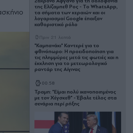
26χρονο Αφγανό για τη δολοφονία
της Ελίζαμπεθ Ρος - Το WhatsApp,
ασκήνιο
τα σήματα των κεραιών και οι
λογαριασμοί Google έπαιξαν
καθοριστικό ρόλο
Πριν 21 λεπτά
"Καμπανάκι" Καντερέ για το
φθινόπωρο: Η προειδοποίηση για
τις πλημμύρες μετά τις φωτιές και η
έκκληση για το μετεωρολογικό
ραντάρ της Αίγινας
00:58
Τραμπ: "Είμαι πολύ ικανοποιημένος
με τον Χέγσκεθ" - Έβαλε τέλος στα
σενάρια περί ρήξης