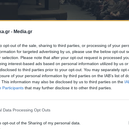
ka.gr -
Media.gr
to opt-out of the sale, sharing to third parties, or processing of your per
formation for targeted advertising by us, please use the below opt-out s
r selection. Please note that after your opt-out request is processed y
eing interest-based ads based on personal information utilized by us or
στηκε στα δικά του ζητήματα της καινοτομίας 
disclosed to third parties prior to your opt-out. You may separately opt-
losure of your personal information by third parties on the IAB’s list of
α του σύγχρονου πατριωτισμού, ενώ έκανε και μι
. This information may also be disclosed by us to third parties on the
IA
ργων όλης της Θεσσαλονίκης. Εμφανίστηκε λίγο κ
Participants
that may further disclose it to other third parties.
Εγγραφή στο
 στα ντεσού ξεχώρισαν τα μουσικά, όπου ο Κ
newsletter
βήμα έγινε με μουσική blues rock και με τραγού
l Data Processing Opt Outs
λαφριά house μουσική από ένα συγκρότημα που λ
o opt-out of the Sharing of my personal data.
y ο Καλαφάτης.