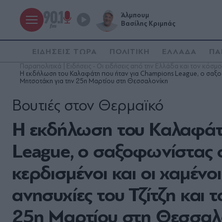
Άλμπουμ
Βασίλης Κριμπάς
ΕΙΔΗΣΕΙΣ ΤΩΡΑ
ΠΟΛΙΤΙΚΗ
ΕΛΛΑΔΑ
ΠΑ
Παραπολιτικά | Ειδήσεις - Οι ειδήσεις από την Ελλάδα και τον κόσμο
Η εκδήλωση του Καλαφάτη που ήταν για Champions League, o σαξοφω
Μητσοτάκη για την 25η Μαρτίου στη Θεσσαλονίκη
Βουτιές στον Θερμαϊκό
Η εκδήλωση του Καλαφάτ
League, o σαξοφωνίστας 
κερδισμένοι και οι χαμέν
ανησυχίες του Τζίτζη και 
25η Μαρτίου στη Θεσσαλ