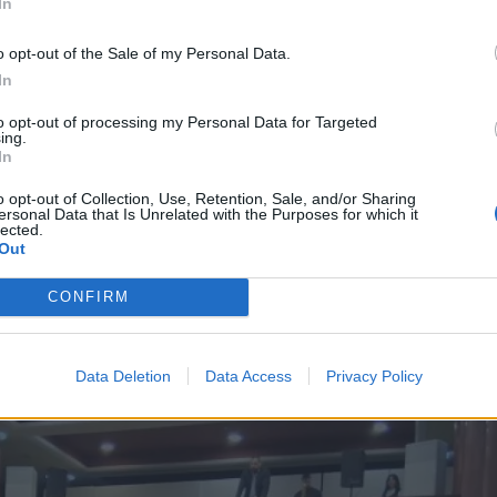
In
outfit της Ράπτη
*
o opt-out of the Sale of my Personal Data.
Αποδέχομαι τους
όρους χρήσης
In
και την πολιτική απορρήτου
λενας Ράπτη
και πραγματοποιήθηκε στη Στρατιω
to opt-out of processing my Personal Data for Targeted
ing.
ής Συνοχής και Οικογένειας, αλλά και ο ΥΜΑΘ 
Εγγραφή
In
ργοί ως ομιλητές, ενώ στο πάνελ ανέβηκαν και 6
o opt-out of Collection, Use, Retention, Sale, and/or Sharing
ersonal Data that Is Unrelated with the Purposes for which it
των γυναικών ως μοχλός ανάπτυξης της κοινωνικ
lected.
X
Out
CONFIRM
Data Deletion
Data Access
Privacy Policy