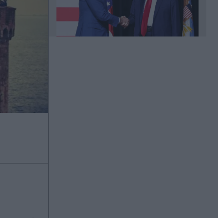
00:41
Χαλκίδα: Στο νοσοκομείο 30χρονη
μετά από πτώση από τη γέφυρα
00:37
Ο αδελφός της Αντζελίνα Τζολί
αποκάλυψε ότι είναι γκέι:
"Κουράστηκα να κρύβομαι" - Η
επιστολή και το μήνυμα προς την
οικογένειά του (Εικόνες)
00:36
Αλέσιο Λίσι: "Μας άξιζε κάτι
καλύτερο - Πιστεύω στην πρόκριση,