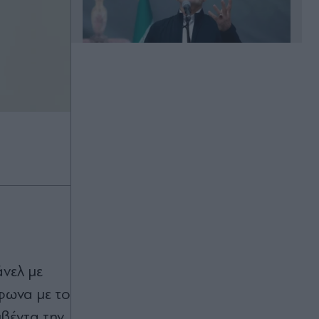
00:33
Μυστράς: "Δεν ήταν οικονομικό το
κίνητρο" - Τι λέει ο συνήγορος του
55χρονου που κρατούσε τον νεκρό
πατέρα του στον καταψύκτη
(Βίντεο)
00:31
Νίστρουπ: "Υπάρχει πίεση σε εμάς,
αλλά πρέπει να περάσουμε"
νελ με
00:25
μφωνα με το
Champions League: Εύκολα η
υβέντα την