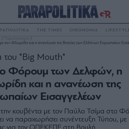
ΡΑΠΟΛΙΤΙΚΑ
THE TIMES
ΟΙΚΟΝΟΜΙΑ
LIFESTYL
Παραπολιτικά
 με τον Φλωρίδη και η ανανέωση της θητείας των Ελλήνων Ευρωπαίων Εισ
ι του "Big Mouth"
στο Φόρουμ των Δελφών, η
ωρίδη και η ανανέωση της
ρωπαίων Εισαγγελέων
 την κουβέντα με τον Παύλο Τσίμα στο Φ
ι να παραχωρήσει συνέντευξη Τύπου, με
ας για τον ΟΠΕΚΕΠΕ στη Βουλή