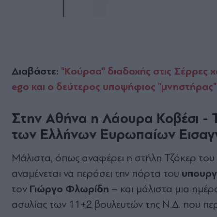
Διαβάστε:
"Κούρσα" διαδοχής στις Σέρρες χω
ego και ο δεύτερος υποψήφιος "μνηστήρας"
Στην Αθήνα η Λάουρα Κοβέσι - Τ
των Ελλήνων Ευρωπαίων Εισαγ
Μάλιστα, όπως αναφέρει η στήλη Τζόκερ του p
υπουργ
αναμένεται να περάσει την πόρτα του
Γιώργο Φλωρίδη
τον
– και μάλιστα μια ημέρ
ασυλίας των 11+2 βουλευτών της Ν.Δ. που π