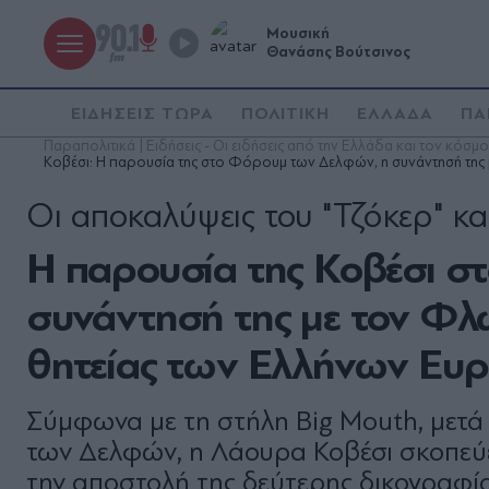
Μουσική
Θανάσης Βούτσινος
ΕΙΔΗΣΕΙΣ ΤΩΡΑ
ΠΟΛΙΤΙΚΗ
ΕΛΛΑΔΑ
ΠΑ
Παραπολιτικά | Ειδήσεις - Οι ειδήσεις από την Ελλάδα και τον κόσμο
Κοβέσι: Η παρουσία της στο Φόρουμ των Δελφών, η συνάντησή της
Οι αποκαλύψεις του "Τζόκερ" κα
Η παρουσία της Κοβέσι 
συνάντησή της με τον Φλ
θητείας των Ελλήνων Ευ
Σύμφωνα με τη στήλη Big Mouth, μετά
των Δελφών, η Λάουρα Κοβέσι σκοπεύε
την αποστολή της δεύτερης δικογραφί