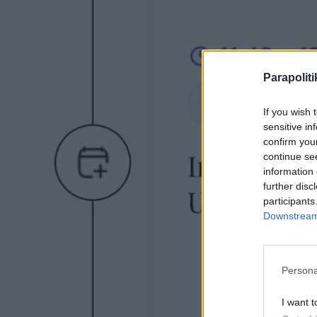
Parapoliti
If you wish 
sensitive in
confirm you
continue se
information 
further disc
participants
Downstream 
Persona
I want t