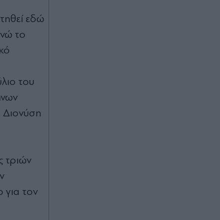
τηθεί εδώ
ενώ το
ικό
λιο του
ήνων
υ Διονύση
ς τριών
ν
 για τον