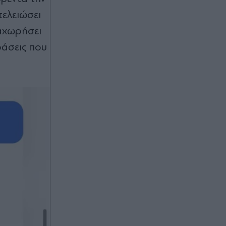
Φενέρμπαχτσε, προβάδισμα για την
Άαρχους
ελειώσει
αχωρήσει
00:20
ράσεις που
Οριοθετήθηκε η φωτιά στα
Αϊβαλιώτικα του Βόλου - Επιχείρησε
μεγάλη πυροσβεστική δύναμη
00:17
Europa League: Προβάδισμα
πρόκρισης για Φερεντσβάρος, 1-0
την Γκόρνικ Ζάμπρζε
00:16
Μίσιγκαν: Ο μουσουλμάνος
Αμπντούλ Ελ-Σαγέντ κερδίζει την
υποψήφια του "κατεστημένου" των
Δημοκρατικών, Χέιλι Στίβενς