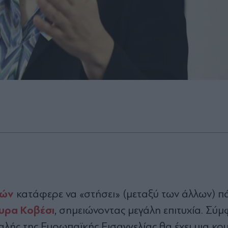
φών
κατάφερε να «στήσει» (μεταξύ των άλλων) πά
υρα Κοβέσι
, σημειώνοντας μεγάλη επιτυχία. Σύ
λής της Ευρωπαϊκής Εισαγγελίας θα έχει μια κο