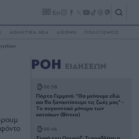
En
E
ΑΘΛΗΤΙΚΑ ΝΕΑ
ΔΙΕΘΝΗ
ΠΟΛΙΤΙΣΜΟΣ
αγγελέων
ΡΟΗ
ΕΙΔΗΣΕΩΝ
00:58
Πόρτο Γερμενό: "Θα μείνουμε εδώ
και θα ξαναχτίσουμε τις ζωές μας" -
Το συγκινητικό μήνυμα των
κατοίκων (Βίντεο)
όρουμ
 φόντο
00:46
Στενά του Ορμούζ: Τι προβλέπει η