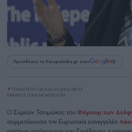
Προσθέστε το Parapolitika.gr στην
ΠΑΡΑΠΟΛΙΤΙΚΑ
20.04.2026 08:23
PARAPOLITIKA NEWSROOM
Φόρουμ των Δελ
Ο Συμεών Τσομώκος του
Λάο
συμμετέχουσα την Ευρωπαία εισαγγελέα
επίσημο πρόγραμμα του Συνέδριου, η επικεφα