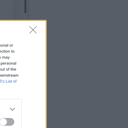
sonal or
ection to
ou may
 personal
out of the
 downstream
B’s List of