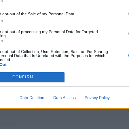
In
*
o opt-out of the Sale of my Personal Data.
Αποδέχομαι τους
όρους χρήσης
In
και την πολιτική απορρήτου
to opt-out of processing my Personal Data for Targeted
ing.
Εγγραφή
In
o opt-out of Collection, Use, Retention, Sale, and/or Sharing
ersonal Data that Is Unrelated with the Purposes for which it
lected.
X
Out
CONFIRM
Data Deletion
Data Access
Privacy Policy