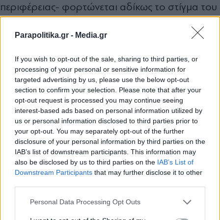
περιφέρειας- φορτώνεται αδίκως το στίγμα του
φαυλοκράτη και
Parapolitika.gr -
Media.gr
κινδυνεύει να υποβιβαστεί σε μεταφορέα ήδη
ειλημμένων αποφάσεων. Να ενημερώνεται εκ
If you wish to opt-out of the sale, sharing to third parties, or
των υστέρων, να πειθαρχεί εκ των προτέρων και
processing of your personal or sensitive information for
targeted advertising by us, please use the below opt-out
να περιορίζεται σε μια ολοένα μικρότερη
section to confirm your selection. Please note that after your
πολιτική περίμετρο. Μια τέτοια εξέλιξη θα
opt-out request is processed you may continue seeing
interest-based ads based on personal information utilized by
επιτείνει τα προβλήματα και δεν θα τα επιλύσει.
us or personal information disclosed to third parties prior to
your opt-out. You may separately opt-out of the further
disclosure of your personal information by third parties on the
Συχνά ακούγεται το ένα αντεπιχείρημα: ότι οι
IAB’s list of downstream participants. This information may
also be disclosed by us to third parties on the
IAB’s List of
εξωκοινοβουλευτικοί τεχνοκράτες υπουργοί δεν
Εγγραφή στο newsletter
Downstream Participants
that may further disclose it to other
βαρύνονται από τη φθορά του παραδοσιακού
third parties.
βουλευτικού γραφείου, δεν έχουν περάσει από
Personal Data Processing Opt Outs
τη λογική της πελατειακής πίεσης και δεν έχουν