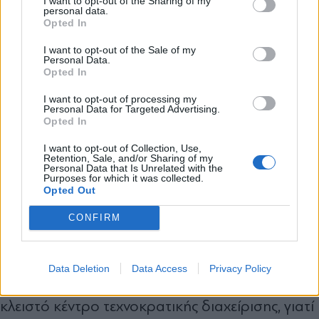
I want to opt-out of the Sharing of my
οικοδομήσει την καριέρα τους πάνω σε
personal data.
*
Opted In
Αποδέχομαι τους
όρους χρήσης
μικροεξυπηρετήσεις. Ωστόσο, είναι τουλάχιστον
και την πολιτική απορρήτου
I want to opt-out of the Sale of my
άδικο να μετακυλίεται το ανάθεμα σε εκείνους
Personal Data.
Opted In
που επιλέγουν οι πολίτες να τους εκπροσωπούν
Εγγραφή
με την ψήφο τους, εντός ενός συστήματος που
I want to opt-out of processing my
Personal Data for Targeted Advertising.
Opted In
όλοι αποδοκιμάζουν, για να ασκούν μετά
X
υπέρμετρη εξουσία οι μη εκλεγμένοι.
I want to opt-out of Collection, Use,
Retention, Sale, and/or Sharing of my
Personal Data that Is Unrelated with the
Purposes for which it was collected.
Κανένας βουλευτής δεν επιθυμεί να μετατρέπεται
Opted Out
από εθνικός νομοθέτης και ελεγκτής σε
CONFIRM
διαχειριστή αιτημάτων και εξυπηρετήσεων. Η
λύση δεν είναι η παράκαμψη της
Data Deletion
Data Access
Privacy Policy
κοινοβουλευτικής αντιπροσώπευσης από
κλειστό κέντρο τεχνοκρατικής διαχείρισης, γιατί