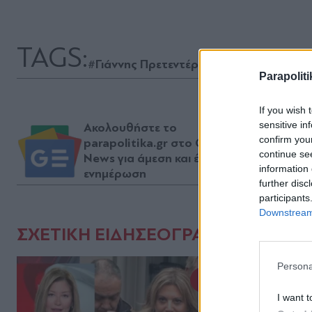
TAGS:
#Γιάννης Πρετεντέρης
#Ράνια Τζίμα
#Μα
Parapoliti
If you wish 
sensitive in
Ακολουθήστε το
confirm you
parapolitika.gr στο Google
continue se
News για άμεση και έγκυρη
information 
ενημέρωση
further disc
participants
Downstream 
ΣΧΕΤΙΚΗ ΕΙΔΗΣΕΟΓΡΑΦΙΑ
Persona
I want t