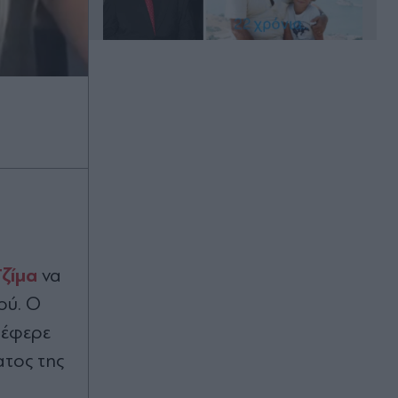
Πριν 24 λεπτά
ΕΛΓΕΚΑ: Προληπτική ανάκληση
προϊόντος μαρμελάδας - Τι να
προσέξουν οι καταναλωτές
Πριν 28 λεπτά
Χόρχε Μέσι: Ποιος ήταν ο πατέρας
του Λιονέλ και η θρυλική
χαρτοπετσέτα που άλλαξε τη ζωή
Τζίμα
να
του 13χρονου Μέσι
ού. Ο
Πριν 34 λεπτά
τέφερε
Άντι Μπέρναμ: Η συγκινητική
εξομολόγησή του για τον πατέρα
ατος της
του που πάσχει από Αλτσχάιμερ -
"Θα ήταν περήφανος" (Βίντεο)