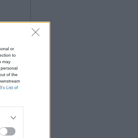
sonal or
ection to
ou may
ας στο
 personal
out of the
 downstream
B’s List of