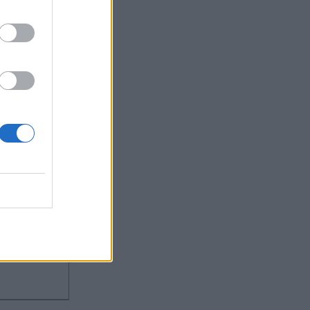
024 23:25
OM
εις από
ρίτα με
αι
τέφανο