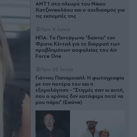
ΑΝΤ1 στο πλευρό του Νίκου
Χατζηνικολάου και ο σχεδιασμός για
τις εκπομπές της
Πριν 9 λεπτά
ΗΠΑ: Το Πεντάγωνο "δείχνει" τον
Φρανκ Κένταλ για τη διαρροή των
προβλημάτων ασφαλείας του Air
Force One
Πριν 22 λεπτά
Γιάννης Παπαμιχαήλ: Η φωτογραφία
με τον πατέρα του και η
εξομολόγηση - "Στιγμές σαν κι αυτή,
που ο χρόνος δεν κατάφερε ποτέ να
μου πάρει" (Εικόνα)