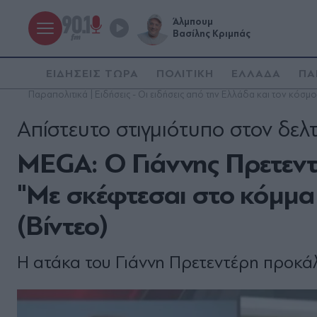
Άλμπουμ
Βασίλης Κριμπάς
ΕΙΔΗΣΕΙΣ ΤΩΡΑ
ΠΟΛΙΤΙΚΗ
ΕΛΛΑΔΑ
ΠΑ
Παραπολιτικά | Ειδήσεις - Οι ειδήσεις από την Ελλάδα και τον κόσμο
Απίστευτο στιγμιότυπο στον δελ
MEGA: Ο Γιάννης Πρετεντέ
"Με σκέφτεσαι στο κόμμα
(Bίντεο)
Η ατάκα του Γιάννη Πρετεντέρη προκάλ