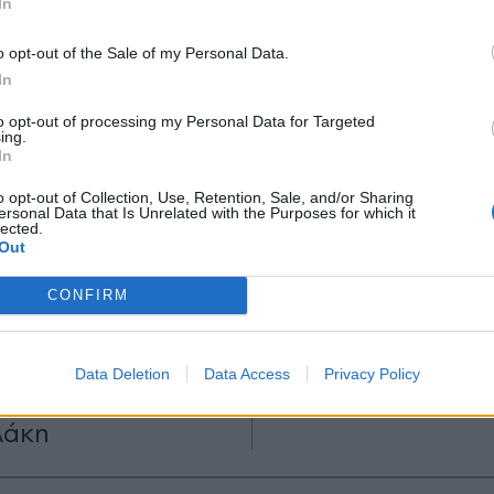
In
*
o opt-out of the Sale of my Personal Data.
Αποδέχομαι τους
όρους χρήσης
In
και την πολιτική απορρήτου
to opt-out of processing my Personal Data for Targeted
ΙΤΙΚΑ
11.07.2025 07:55
ΠΑΡΑΠΟΛΙΤΙΚΑ
13.03.2
ing.
Εγγραφή
In
PARAPOLITIKA NEWSRO
κρατική επίθεση
"Πύρινες" αναρτήσ
o opt-out of Collection, Use, Retention, Sale, and/or Sharing
ersonal Data that Is Unrelated with the Purposes for which it
ετεντέρη, το κόμμα
lected.
Συριζοτρόλ και Ακ
X
Out
 χωρίς
αποδέκτες Τζίμα κ
κράτες, το άγχος
Πρετεντέρη για τις
CONFIRM
ητών του Τσίπρα
ερωτήσεις στον Σ
υστιανού και το
Κασσελάκη
Data Deletion
Data Access
Privacy Policy
χειροκρότημα στον
λάκη