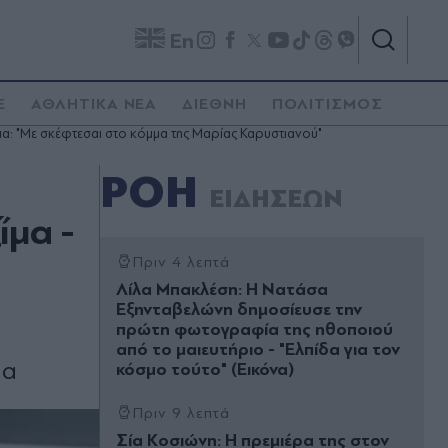
En
E
ΑΘΛΗΤΙΚΑ ΝΕΑ
ΔΙΕΘΝΗ
ΠΟΛΙΤΙΣΜΟΣ
μα: "Με σκέφτεσαι στο κόμμα της Μαρίας Καρυστιανού"
ΡΟΗ
ΕΙΔΗΣΕΩΝ
ίμα -
Πριν 4 λεπτά
Λίλα Μπακλέση: Η Νατάσα
Εξηνταβελώνη δημοσίευσε την
πρώτη φωτογραφία της ηθοποιού
από το μαιευτήριο - "Ελπίδα για τον
μα
κόσμο τούτο" (Εικόνα)
Πριν 9 λεπτά
Σία Κοσιώνη: Η πρεμιέρα της στον