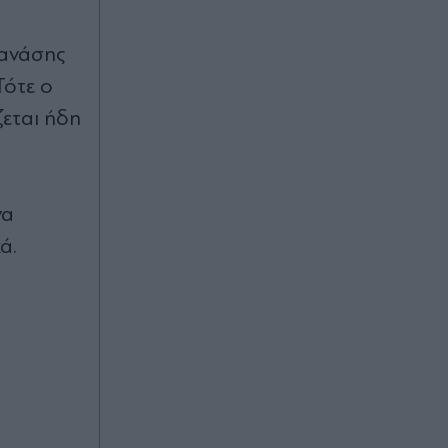
Πριν 40 λεπτά
Θανάσης
10 ξεχασμένα βιβλία fantasy που
παραμένουν εξαιρετικά ακόμα και
Τότε ο
σήμερα
ζεται ήδη
Πριν 43 λεπτά
Κόμμα Καρυστιανού: Νέα
αποχώρηση με αιχμές - Ο Νίκος
να
Μπρουτζάκης καταγγέλλει "κλειστή
ά.
κάστα", φίμωση και αυθαιρεσία
Πριν 48 λεπτά
Ερωτική Εµιλι Ραταϊκόφσκι µε
έµπνευση & άρωµα Ελλάδας: Η
διεθνούς φήμης καλλονή
αποχαιρέτησε τον Ιούλιο με
εντυπωσιακές εικόνες από τη χώρα
μας (Εικόνες)