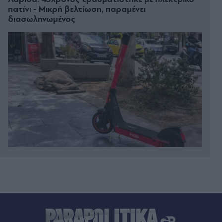
πατίνι - Μικρή βελτίωση, παραμένει
διασωληνωμένος
Πριν 19 λεπτά
Η θέση της ΕΛΑΣ για το περιστατικό με τον
τουρίστα στην Κρήτη: Επρόκειτο για ενήλικη
εργαζόμενη, τα πραγματικά περιστατικά δεν
ανταποκρίνονται στις αναφορές