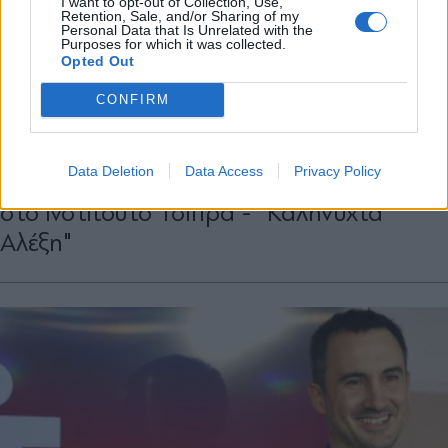
I want to opt-out of Collection, Use,
Retention, Sale, and/or Sharing of my
Personal Data that Is Unrelated with the
Purposes for which it was collected.
Opted Out
ΠΑΡΑΠΟΛΙΤΙΚΑ
18.06.2024 08:16
CONFIRM
PARAPOLITIKA NEWSROOM
Νίκος Μωραΐτης: Έξαλλος με την
Data Deletion
Data Access
Privacy Policy
παρουσία στελεχών της Νέας Αριστεράς
στο ινστιτούτο Τσίπρα - "Καληνύχτα
Αλέξη"