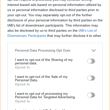
interest-based ads based on personal information utilized by
us or personal information disclosed to third parties prior to
your opt-out. You may separately opt-out of the further
ΠΑΡΑΠΟΛΙΤΙΚΑ
29.11.2025 11:31
disclosure of your personal information by third parties on the
ΕΛΕΝΗ ΚΑΛΟΓΕΡΟΠΟΥΛΟΥ
IAB’s list of downstream participants. This information may
Η Αχτσιόγλου κλείνει το μάτι στον Τσίπρα
also be disclosed by us to third parties on the
IAB’s List of
Εγγραφή στο newsletter
Downstream Participants
that may further disclose it to other
για το νέο κόμμα - Το παρασκήνιο πριν
third parties.
την παρουσίαση της "Ιθάκης"
Personal Data Processing Opt Outs
I want to opt-out of the Sharing of my
personal data.
*
Opted In
Αποδέχομαι τους
όρους χρήσης
και την πολιτική απορρήτου
I want to opt-out of the Sale of my
Personal Data.
Opted In
Εγγραφή
I want to opt-out of processing my
Personal Data for Targeted Advertising.
Opted In
X