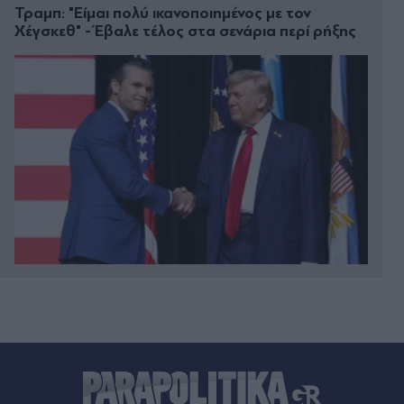
Τραμπ: "Είμαι πολύ ικανοποιημένος με τον
Χέγσκεθ" - Έβαλε τέλος στα σενάρια περί ρήξης
00:41
Χαλκίδα: Στο νοσοκομείο 30χρονη μετά από
πτώση από τη γέφυρα
00:37