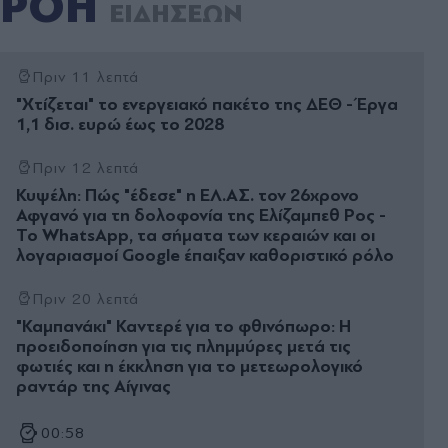
ΡΟΗ
ΕΙΔΗΣΕΩΝ
Πριν 11 λεπτά
"Χτίζεται" το ενεργειακό πακέτο της ΔΕΘ - Έργα
1,1 δισ. ευρώ έως το 2028
Πριν 12 λεπτά
Κυψέλη: Πώς "έδεσε" η ΕΛ.ΑΣ. τον 26χρονο
Αφγανό για τη δολοφονία της Ελίζαμπεθ Ρος -
Το WhatsApp, τα σήματα των κεραιών και οι
λογαριασμοί Google έπαιξαν καθοριστικό ρόλο
Πριν 20 λεπτά
"Καμπανάκι" Καντερέ για το φθινόπωρο: Η
προειδοποίηση για τις πλημμύρες μετά τις
φωτιές και η έκκληση για το μετεωρολογικό
ραντάρ της Αίγινας
00:58