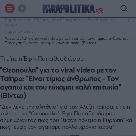
Παραπολιτικά | Ειδήσεις - Οι ειδήσεις από την Ελλάδα και τον
κόσμο
Παραπολιτικά
"Θεοπούλα" για το viral video με τον Τσίπρα: "Είναι τίμιος άνθρωπος -
Τον αγαπώ και του εύχομαι καλή επιτυχία" (Βίντεο)
Τι είπε η Έφη Παπαθεοδώρου
"Θεοπούλα" για το viral video με τον
Τσίπρα: "Είναι τίμιος άνθρωπος - Τον
αγαπώ και του εύχομαι καλή επιτυχία"
(Βίντεο)
"Δεν λένε την αλήθεια" για τον Αλέξη Τσίπρα, είπε η
τηλεοπτική "Θεοπούλα", Έφη Παπαθεοδώρου,
σημειώνοντας πως του "έκανε πόλεμο η Ευρώπη" και
πως "εμείς τον αγαπάμε πολλά χρόνια τώρα"