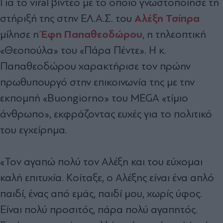
Για το viral βίντεο με το οποίο γνωστοποίησε τη
Αλέξη Τσίπρα
στήριξή της στην ΕΛ.Α.Σ. του
Έφη Παπαθεοδώρου
μίλησε η
, η τηλεοπτική
«Θεοπούλα» του «Πάρα Πέντε». Η κ.
Παπαθεοδώρου χαρακτήρισε τον πρώην
πρωθυπουργό στην επικοινωνία της με την
εκπομπή «Buongiorno» του MEGA «τίμιο
άνθρωπο», εκφράζοντας ευχές για το πολιτικό
του εγχείρημα.
«Τον αγαπώ πολύ τον Αλέξη και του εύχομαι
καλή επιτυχία. Κοίταξε, ο Αλέξης είναι ένα απλό
παιδί, ένας από εμάς, παιδί μου, χωρίς ύφος.
Είναι πολύ προσιτός, πάρα πολύ αγαπητός.