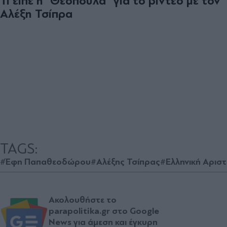
Τι είπε η "Θεοπούλα" για το βίντεο με τον
Αλέξη Τσίπρα
TAGS:
#Έφη Παπαθεοδώρου
#Αλέξης Τσίπρας
#Ελληνική Αρισ
Ακολουθήστε το
parapolitika.gr στο Google
News για άμεση και έγκυρη