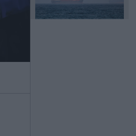
Πριν 13 λεπτά
Μεξικό: Δολοφόνησαν νεαρό
influencer σε live μετάδοση - Τον
πυροβόλησαν εξ επαφής (Βίντεο)
Πριν 22 λεπτά
Λάκης Χαλκιάς: Στις 12:00 η κηδεία
του στο Α' Νεκροταφείο Αθηνών - Η
επιθυμία της οικογένειας
Πριν 37 λεπτά
Μαρία Σάκκαρη - Ζεϊνέπ Σονμέζ 2-0:
Έκανε το πρώτο βήμα στο Τορόντο
και έκλεισε "ραντεβού" με την Κόκο
Γκοφ (Βίντεο)