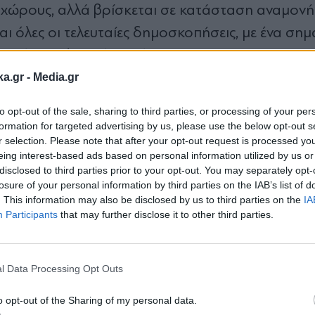
 χώρους, αλλά βρίσκεται σε κατάσταση αναμονή
ι όλες οι τελευταίες δημοσκοπήσεις, με ένα σημ
πό το εκλογικό κοινό της ΝΔ του 2023. «Η
άγοντας για τη διατήρηση της εκλογικής κυριαρ
ka.gr -
Media.gr
ές», λένε στελέχη της ΝΔ σε κατιδίαν συζητήσεις
to opt-out of the sale, sharing to third parties, or processing of your per
formation for targeted advertising by us, please use the below opt-out s
r selection. Please note that after your opt-out request is processed y
νος Κυρανάκης διαθέτει ένα ιδιαίτερο πολιτικό
eing interest-based ads based on personal information utilized by us or
ου. Όπως σημειώνουν σε συζητήσεις τους, μπορε
disclosed to third parties prior to your opt-out. You may separately opt-
losure of your personal information by third parties on the IAB’s list of
κό κομματικό ακροατήριο όσο και σε νεότερες 
. This information may also be disclosed by us to third parties on the
IA
οσιακά κόμματα δυσκολεύονται να προσεγγίσου
Participants
that may further disclose it to other third parties.
Εγγραφή στο
οντες είναι εκείνη ενός στελέχους που «μιλά τη
newsletter
ή του με τη νέα γενιά ψηφοφόρων, στοιχείο που
l Data Processing Opt Outs
ς.
o opt-out of the Sharing of my personal data.