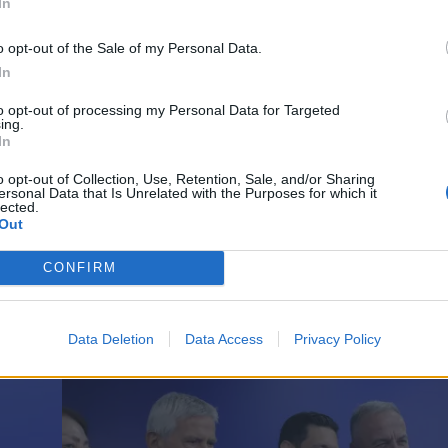
In
*
o opt-out of the Sale of my Personal Data.
Αποδέχομαι τους
όρους χρήσης
In
και την πολιτική απορρήτου
to opt-out of processing my Personal Data for Targeted
ing.
Εγγραφή
In
o opt-out of Collection, Use, Retention, Sale, and/or Sharing
ersonal Data that Is Unrelated with the Purposes for which it
lected.
X
Out
CONFIRM
Data Deletion
Data Access
Privacy Policy