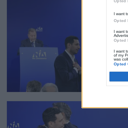
Opted 
I want t
Opted 
I want 
Advertis
Opted 
I want t
of my P
was col
Opted 