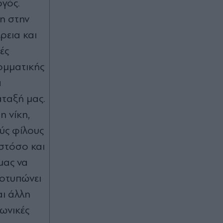
γός.
η στην
ρεια και
ές
ομματικής
α
άταξή μας.
η νίκη,
ύς φίλους
στόσο και
μας να
ποτυπώνει
αι άλλη
νωνικές