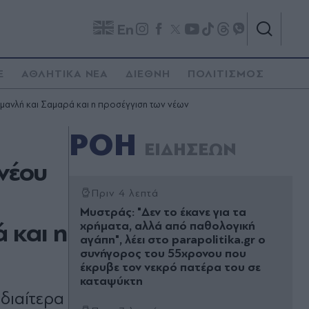
En
E
ΑΘΛΗΤΙΚΑ ΝΕΑ
ΔΙΕΘΝΗ
ΠΟΛΙΤΙΣΜΟΣ
αμανλή και Σαμαρά και η προσέγγιση των νέων
ΡΟΗ
ΕΙΔΗΣΕΩΝ
νέου
Πριν 4 λεπτά
Μυστράς: "Δεν το έκανε για τα
 και η
χρήματα, αλλά από παθολογική
αγάπη", λέει στο parapolitika.gr ο
συνήγορος του 55χρονου που
έκρυβε τον νεκρό πατέρα του σε
καταψύκτη
διαίτερα