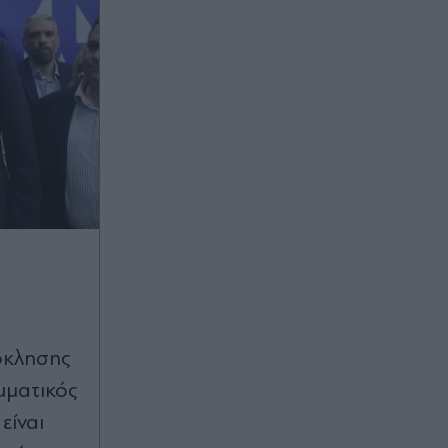
όκλησης
μματικός
είναι