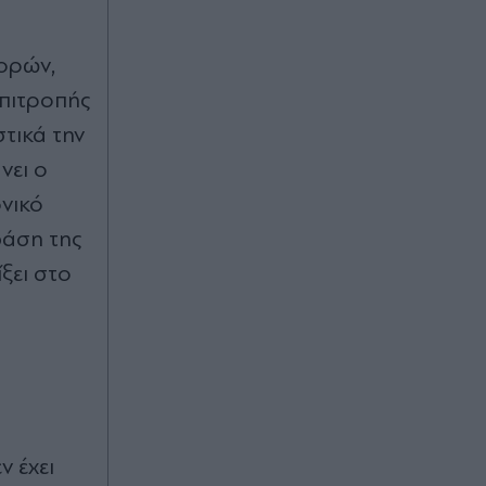
Πριν 43 λεπτά
Πρώτες βοήθειες σε ζώα
ορών,
συντροφιάς: Τι κάνουμε σε
περίπτωση έκτακτης ανάγκης
Επιτροπής
τικά την
Πριν 44 λεπτά
νει ο
Δολοφονία στην Κυψέλη:
ονικό
Απολογείται σήμερα ο 26χρονος
Αφγανός - Επιμένει ότι δεν σκότωσε
βάση της
τη 38χρονη Βρετανίδα, η αναφορά
σε "μυστηριώδη" ηλικιωμένο
ξει στο
(Βίντεο)
Πριν 48 λεπτά
Ταξίδι με το κατοικίδιο: Τι χρειάζεται
να προετοιμάσετε για τις διακοπές
 έχει