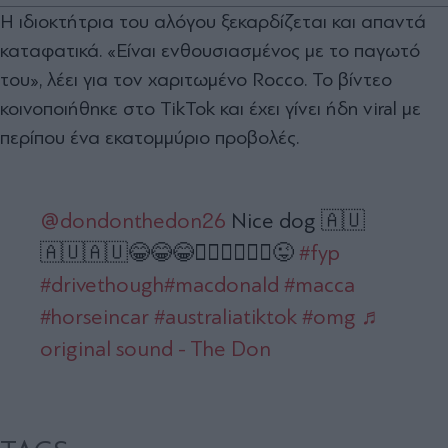
Η ιδιοκτήτρια του αλόγου ξεκαρδίζεται και απαντά
καταφατικά. «Είναι ενθουσιασμένος με το παγωτό
του», λέει για τον χαριτωμένο Rocco. Το βίντεο
κοινοποιήθηκε στο TikTok και έχει γίνει ήδη viral με
περίπου ένα εκατομμύριο προβολές.
@dondonthedon26
Nice dog 🇦🇺
🇦🇺🇦🇺😂😂😂🤦🏼‍♀️🤦🏼‍♀️😜
#fyp
#drivethough
#macdonald
#macca
#horseincar
#australiatiktok
#omg
♬
original sound - The Don