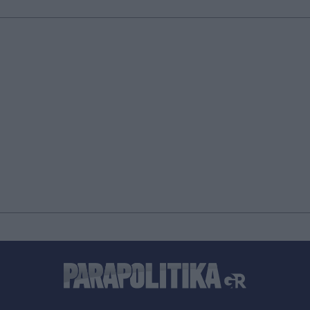
Κυψέλη: Ο Ερυθρός Σταυρός απέσυρε βίντεο με
τον 26χρονο που κατηγορείται για τη δολοφονία
της Βρετανίδας
Πριν 37 λεπτά
Ηράκλειο: Υπεγράφη στο υπό κατασκευή νέο
Διεθνές Αεροδρόμιο η σύμβαση για τα
συστήματα αεροναυτιλίας - "Στόχος η
λειτουργία τον Νοέμβριο του 2028", λέει ο
Χρίστος Δήμας