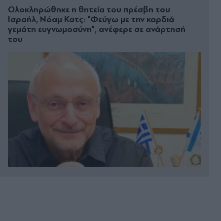
Ολοκληρώθηκε η θητεία του πρέσβη του
Ισραήλ, Νόαμ Κατς: "Φεύγω με την καρδιά
γεμάτη ευγνωμοσύνη", ανέφερε σε ανάρτησή
του
Πριν 15 λεπτά
Σκέρτσος: "Η μεγαλύτερη τιμή στη μνήμη των
νεκρών πυροσβεστών και πιλότων είναι να μην
σταματήσουμε ποτέ να επενδύουμε στην