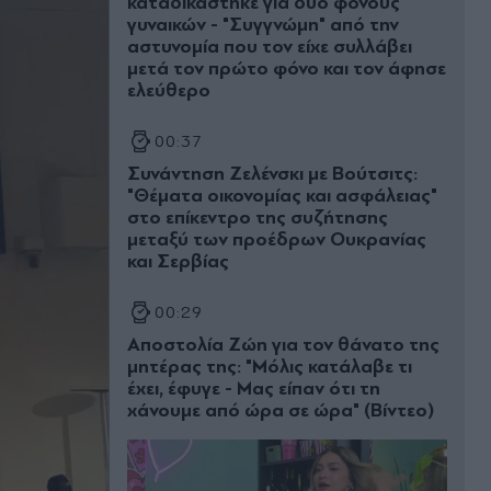
καταδικάστηκε για δύο φόνους
γυναικών - "Συγγνώμη" από την
αστυνομία που τον είχε συλλάβει
μετά τον πρώτο φόνο και τον άφησε
ελεύθερο
00:37
Συνάντηση Ζελένσκι με Βούτσιτς:
"Θέματα οικονομίας και ασφάλειας"
στο επίκεντρο της συζήτησης
μεταξύ των προέδρων Ουκρανίας
και Σερβίας
00:29
Αποστολία Ζώη για τον θάνατο της
μητέρας της: "Μόλις κατάλαβε τι
έχει, έφυγε - Μας είπαν ότι τη
χάνουμε από ώρα σε ώρα" (Βίντεο)