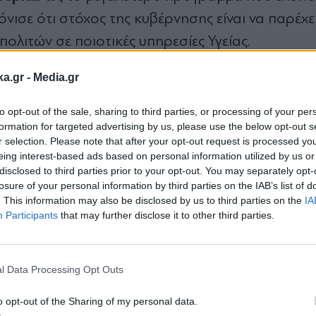
όνισε ότι στόχος της κυβέρνησης είναι να παρέχε
ολιτών σε ποιοτικές υπηρεσίες Υγείας.
ka.gr -
Media.gr
ς
συμμετείχε σε πάνελ υψηλού επιπέδου για την
τους υπουργούς Υγείας της Σλοβενίας, της Γεωρ
to opt-out of the sale, sharing to third parties, or processing of your per
formation for targeted advertising by us, please use the below opt-out s
γείου Υγείας της Δανίας. Στην παρέμβασή του, ο 
r selection. Please note that after your opt-out request is processed y
Ελλ
Υ αποτελεί κορυφαία προτεραιότητα για την
eing interest-based ads based on personal information utilized by us or
disclosed to third parties prior to your opt-out. You may separately opt-
ενός ποιοτικού συστήματος υπηρεσιών με ενεργή
losure of your personal information by third parties on the IAB’s list of
ιωτικού τομέα, ενώ δεσμεύτηκε ότι η Ελλάδα θα 
. This information may also be disclosed by us to third parties on the
IA
Participants
that may further disclose it to other third parties.
ση του συστήματος Υγείας.
Εγγραφή στο
newsletter
l Data Processing Opt Outs
γείο Υγείας
#Ελληνική κυβέρνηση
#Θάνος Πλεύρης
#Ευρ
o opt-out of the Sharing of my personal data.