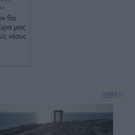
OM
ον θα
χώρα μας
ούς νέους