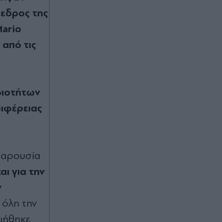
τουλάχιστον 25 κιλά η καθεμία»"
όεδρος της
(Βίντεο)
ario
00:02
από τις
Καύσωνας και ισχυρά μελτέμια το
Σαββατοκύριακο: Συναγερμός για
φωτιές - Ποιες περιοχές μπαίνουν σε
Red Code (Βίντεο)
ριοτήτων
ριφέρειας
07.08.2026 23:55
Στενά του Ορμούζ: Η συμφωνία για
την αποκατάσταση της εμπορικής
ναυτιλίας συνεπάγεται άρση των
παρουσία
λιμανιών του Ιράν από τις ΗΠΑ
αι για την
07.08.2026 23:41
ν
Στα χαρακώματα Ισπανία & Ιταλία
 όλη την
λόγω Θέουτα: Η κυβέρνηση
Σάντσεθ ανακοίνωσε και αυτή
ιήθηκε