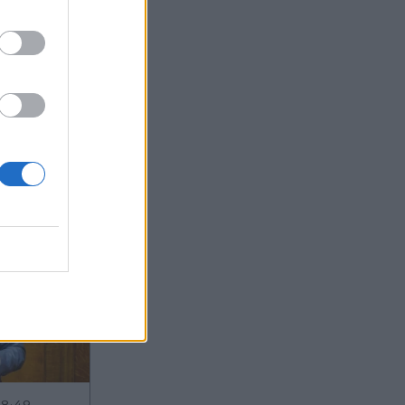
ας στο
08:49