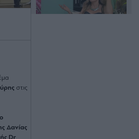
00:20
Άλιμος: Υπό έλεγχο η φωτιά που
ξέσπασε σε κατάστημα ναυτιλιακών
ειδών
έμα
00:11
ύρης
στις
Χανιά: Φίδι δάγκωσε 13χρονο στην
παραλία Αφράτα, επενέβη καίρια το
ΕΚΑΒ
 ο
00:03
ης Δανίας
Έλενα Χριστοπούλου: Ποζάρει με
μπικίνι στον καθρέφτη - "Χάνουμε
ής Dr