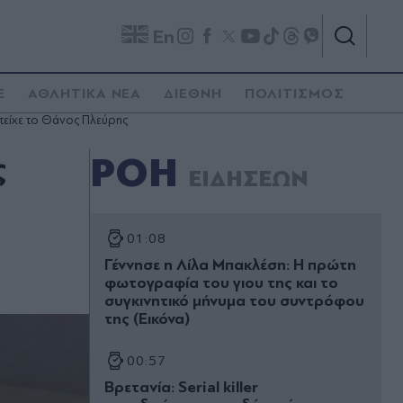
En
E
ΑΘΛΗΤΙΚΑ ΝΕΑ
ΔΙΕΘΝΗ
ΠΟΛΙΤΙΣΜΟΣ
τείχε το Θάνος Πλεύρης
ς
ΡΟΗ
ΕΙΔΗΣΕΩΝ
01:08
Γέννησε η Λίλα Μπακλέση: Η πρώτη
φωτογραφία του γιου της και το
συγκινητικό μήνυμα του συντρόφου
της (Εικόνα)
00:57
Βρετανία: Serial killer