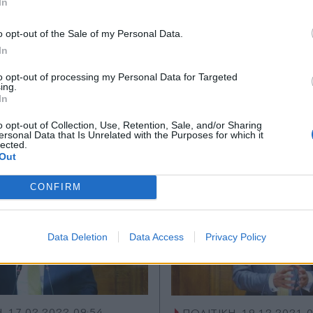
In
*
o opt-out of the Sale of my Personal Data.
Αποδέχομαι τους
όρους χρήσης
In
Ακολουθήστε μας στο
Ακολουθήστε μ
και την πολιτική απορρήτου
facebook
twitter
to opt-out of processing my Personal Data for Targeted
ing.
Εγγραφή
In
o opt-out of Collection, Use, Retention, Sale, and/or Sharing
ersonal Data that Is Unrelated with the Purposes for which it
lected.
X
Out
CONFIRM
Data Deletion
Data Access
Privacy Policy
Η
17.02.2022 09:54
ΠΟΛΙΤΙΚΗ
19.12.2021 