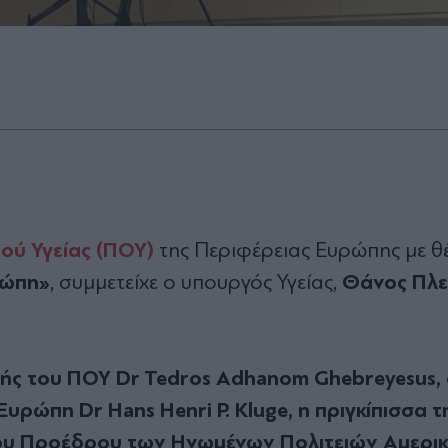
ύ Υγείας (ΠΟΥ)
της Περιφέρειας Ευρώπης με θ
ρώπη»
Θάνος Πλε
, συμμετείχε ο υπουργός Υγείας,
τής του ΠΟΥ Dr Tedros Adhanom Ghebreyesus,
υρώπη Dr Hans Henri P. Kluge, η πριγκίπισσα τ
του Προέδρου των Ηνωμένων Πολιτειών Αμερικ