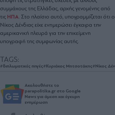
υπόψη τις στρατηγικές σχέσεις με άλλους
συμμάχους της Ελλάδας, αρχής γενομένης από
ΗΠΑ
τις
. Στο πλαίσιο αυτό, υπογραμμίζεται ότι ο
Νίκος Δένδιας είχε ενημερώσει έγκαιρα την
αμερικανική πλευρά για την επικείμενη
υπογραφή της συμφωνίας αυτής.
TAGS:
#διπλωματικές πηγές
#Κυριάκος Μητσοτάκης
#Νίκος Δέν
Ακολουθήστε το
parapolitika.gr στο Google
News για άμεση και έγκυρη
ενημέρωση