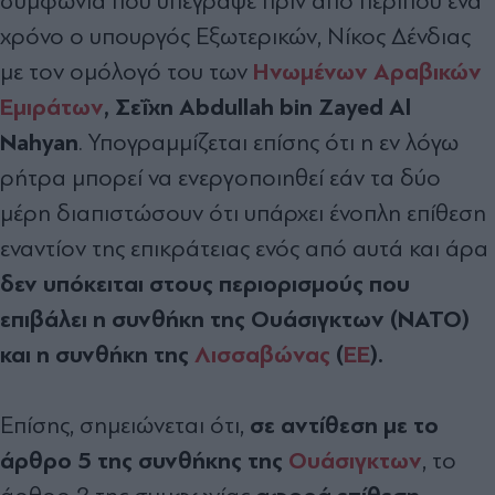
συμφωνία που υπέγραψε πριν από περίπου ένα
χρόνο ο υπουργός Εξωτερικών, Νίκος Δένδιας
Ηνωμένων Αραβικών
με τον ομόλογό του των
Εμιράτων
,
Σεΐχη Abdullah bin Zayed Al
Nahyan
. Υπογραμμίζεται επίσης ότι η εν λόγω
ρήτρα μπορεί να ενεργοποιηθεί εάν τα δύο
μέρη διαπιστώσουν ότι υπάρχει ένοπλη επίθεση
εναντίον της επικράτειας ενός από αυτά και άρα
δεν υπόκειται στους περιορισμούς που
επιβάλει η συνθήκη της Ουάσιγκτων (ΝΑΤΟ)
και η συνθήκη της
Λισσαβώνας
(
ΕΕ
).
σε αντίθεση με το
Επίσης, σημειώνεται ότι,
άρθρο 5 της συνθήκης της
Ουάσιγκτων
, το