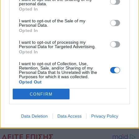
personal data.
*
Opted In
Αποδέχομαι τους
όρους χρήσης
και την πολιτική απορρήτου
I want to opt-out of the Sale of my
Personal Data.
Opted In
Εγγραφή
I want to opt-out of processing my
Personal Data for Targeted Advertising.
Opted In
X
ΠΟΛΙΤΙΚΗ
02.10.2021 21:19
I want to opt-out of Collection, Use,
Retention, Sale, and/or Sharing of my
PARAPOLITIKA NEWSROOM
Personal Data that Is Unrelated with the
Purposes for which it was collected.
Δένδιας στα ΠΑΡΑΠΟΛΙΤΙΚΑ: Σημαντική
Opted Out
ευκαιρία για την εξωτερική και την
CONFIRM
αμυντική πολιτική της Ελλάδας η
συμφωνία με τη Γαλλία
Data Deletion
Data Access
Privacy Policy