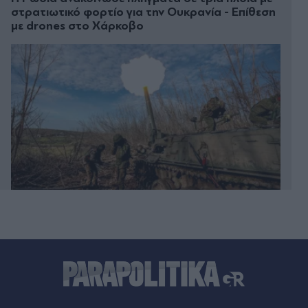
στρατιωτικό φορτίο για την Ουκρανία - Επίθεση
με drones στο Χάρκοβο
Πριν 11 λεπτά
Στενά Ορμούζ: Οι νέοι όροι του Ιράν για το
άνοιγμά τους, μειωμένη η κίνηση την τρέχουσα
εβδομάδα - Άνοδος στις τιμές του πετρελαίου
Πριν 20 λεπτά