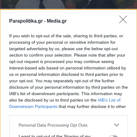
Parapolitika.gr -
Media.gr
If you wish to opt-out of the sale, sharing to third parties, or
processing of your personal or sensitive information for
targeted advertising by us, please use the below opt-out
ΠΟΛΙΤΙΚΗ
19.11.2021 10:00
section to confirm your selection. Please note that after your
ΚΩΣΤΑΣ ΠΑΠΑΧΛΙΜΙΝΤΖΟΣ
opt-out request is processed you may continue seeing
interest-based ads based on personal information utilized by
Τη Μόσχα θα επισκεφθεί στις 8
us or personal information disclosed to third parties prior to
Δεκεμβρίου ο Κυριάκος Μητσοτάκης για
your opt-out. You may separately opt-out of the further
disclosure of your personal information by third parties on the
συνάντηση με τον Πούτιν
IAB’s list of downstream participants. This information may
also be disclosed by us to third parties on the
IAB’s List of
Εγγραφή στο newsletter
Downstream Participants
that may further disclose it to other
third parties.
Personal Data Processing Opt Outs
I want to opt-out of the Sharing of my