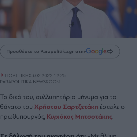
Προσθέστε το Parapolitika.gr στην
ΠΟΛΙΤΙΚΗ
03.02.2022 12:25
PARAPOLITIKA NEWSROOM
To δικό του, συλλυπητήριο μήνυμα για το
Χρήστου Σαρτζετάκη
θάνατο του
έστειλε ο
Κυριάκος Μητσοτάκης
πρωθυπουργός,
.
Σε δήλωσή του αναφέρει ότι:
«Με θλίψη