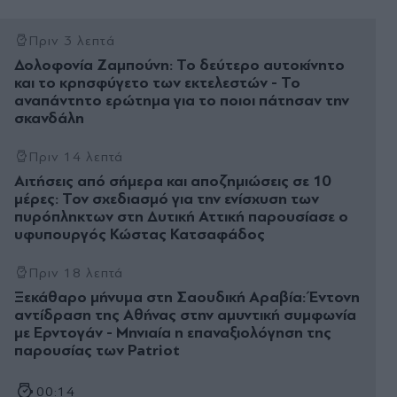
Πριν 3 λεπτά
Δολοφονία Ζαμπούνη: Το δεύτερο αυτοκίνητο
και το κρησφύγετο των εκτελεστών - Το
αναπάντητο ερώτημα για το ποιοι πάτησαν την
σκανδάλη
Πριν 14 λεπτά
Αιτήσεις από σήμερα και αποζημιώσεις σε 10
μέρες: Τον σχεδιασμό για την ενίσχυση των
πυρόπληκτων στη Δυτική Αττική παρουσίασε ο
υφυπουργός Κώστας Κατσαφάδος
Πριν 18 λεπτά
Ξεκάθαρο µήνυµα στη Σαουδική Αραβία: Έντονη
αντίδραση της Αθήνας στην αµυντική συµφωνία
µε Ερντογάν - Μηνιαία η επαναξιολόγηση της
παρουσίας των Patriot
00:14