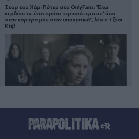
Σταρ του Χάρι Πότερ στο OnlyFans: "Έχω
κερδίσει σε έναν χρόνο περισσότερα απ' όσα
στην καριέρα μου στην υποκριτική", λέει η Τζέσι
Κέιβ
09.08.2026 23:59
Ντάνιελ Κίναχαν: Ο "βασιλιάς του οργανωμένου
εγκλήματος" επιστρέφει με χειροπέδες από το
Ντουμπάι στην Ιρλανδία (Βίντεο)