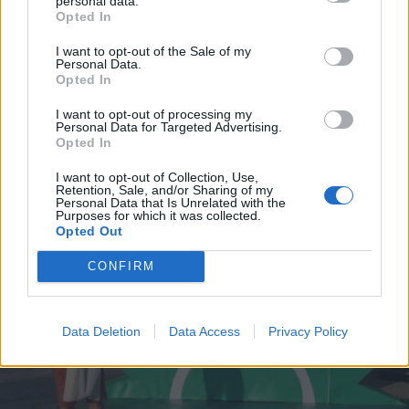
personal data.
*
Opted In
Αποδέχομαι τους
όρους χρήσης
ΠΟΛΙΤΙΚΗ
16.01.2023 13:00
και την πολιτική απορρήτου
I want to opt-out of the Sale of my
ΓΙΩΡΓΟΣ ΠΙΕΡΡΟΣ
Personal Data.
Opted In
ΠΑΣΟΚ: Η στρατηγική στον δρόμο προς
Εγγραφή
τις κάλπες και το πολυπόθητο 12% - Τι
I want to opt-out of processing my
Personal Data for Targeted Advertising.
συζητούν στη Χαριλάου Τρικούπη για τις
Opted In
X
πιθανές μετεκλογικές συνεργασίες
I want to opt-out of Collection, Use,
Retention, Sale, and/or Sharing of my
Personal Data that Is Unrelated with the
Purposes for which it was collected.
Opted Out
CONFIRM
Data Deletion
Data Access
Privacy Policy