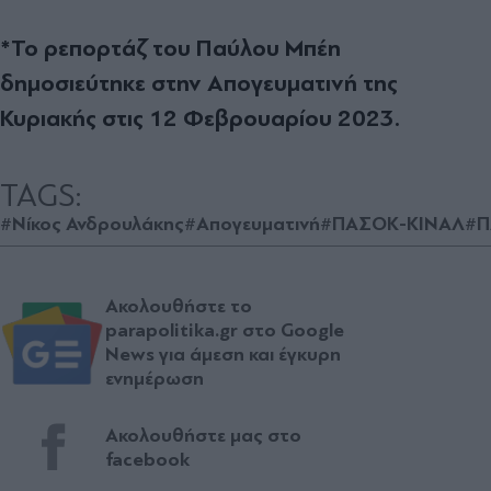
*Το ρεπορτάζ του Παύλου Μπέη
δημοσιεύτηκε στην Απογευματινή της
Κυριακής στις 12 Φεβρουαρίου 2023.
TAGS:
#Νίκος Ανδρουλάκης
#Απογευματινή
#ΠΑΣΟΚ-ΚΙΝΑΛ
#Π
Ακολουθήστε το
parapolitika.gr στο Google
News για άμεση και έγκυρη
ενημέρωση
Ακολουθήστε μας στο
facebook