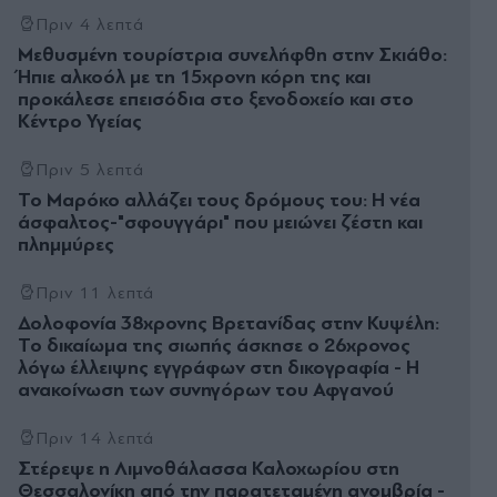
Πριν 4 λεπτά
Μεθυσμένη τουρίστρια συνελήφθη στην Σκιάθο:
Ήπιε αλκοόλ με τη 15χρονη κόρη της και
προκάλεσε επεισόδια στο ξενοδοχείο και στο
Κέντρο Υγείας
Πριν 5 λεπτά
Το Μαρόκο αλλάζει τους δρόμους του: Η νέα
άσφαλτος-"σφουγγάρι" που μειώνει ζέστη και
πλημμύρες
Πριν 11 λεπτά
Δολοφονία 38χρονης Βρετανίδας στην Κυψέλη:
Το δικαίωμα της σιωπής άσκησε ο 26χρονος
λόγω έλλειψης εγγράφων στη δικογραφία - Η
ανακοίνωση των συνηγόρων του Αφγανού
Πριν 14 λεπτά
Στέρεψε η Λιμνοθάλασσα Καλοχωρίου στη
Θεσσαλονίκη από την παρατεταμένη ανομβρία -