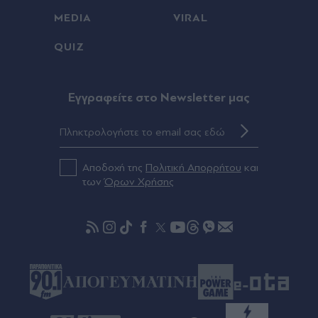
Πριν 20 λεπτά
MEDIA
VIRAL
Alter Ego Media: Κακούσης, Χουδαλάκης &
QUIZ
Καμπουράκης ανοίγουν το πρόγραμμα του νέου
ραδιοφώνου - Η μεταγραφή Τσίμα και τα
πρόσωπα που ακολουθούν
Eγγραφείτε στο Newsletter μας
Πριν 25 λεπτά
Ολοκληρώθηκε η θητεία του πρέσβη του
Ισραήλ, Νόαμ Κατς: "Φεύγω με την καρδιά
γεμάτη ευγνωμοσύνη", ανέφερε σε ανάρτησή
Αποδοχή της
Πολιτική Απορρήτου
και
του
των
Όρων Χρήσης
Πριν 26 λεπτά
Σκέρτσος: "Η μεγαλύτερη τιμή στη μνήμη των
νεκρών πυροσβεστών και πιλότων είναι να μην
σταματήσουμε ποτέ να επενδύουμε στην
πρόληψη"