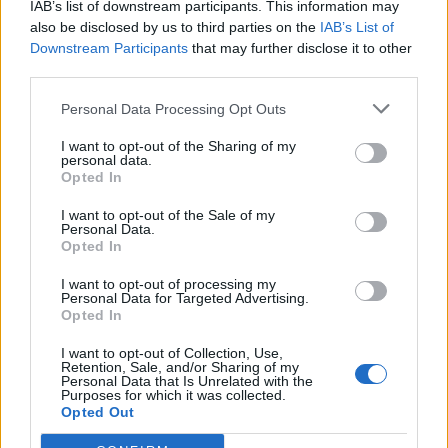
IAB’s list of downstream participants. This information may
ΠΟΛΙΤΙΚΗ
22.05.2023 09:36
also be disclosed by us to third parties on the
IAB’s List of
Εγγραφή στο newsletter
PARAPOLITIKA NEWSROOM
Downstream Participants
that may further disclose it to other
third parties.
Εκλογές 2023: «Ένα μεγάλο βράδυ για τη
Νέα Δημοκρατία και την Ελλάδα - Πάμε
Personal Data Processing Opt Outs
Μπροστά, Πάμε Δυνατά» λέει ο πρώτος
I want to opt-out of the Sharing of my
σε σταυρούς, Νίκος Δένδιας
personal data.
*
Opted In
Αποδέχομαι τους
όρους χρήσης
και την πολιτική απορρήτου
I want to opt-out of the Sale of my
Personal Data.
Opted In
Εγγραφή
I want to opt-out of processing my
Personal Data for Targeted Advertising.
Opted In
X
I want to opt-out of Collection, Use,
Retention, Sale, and/or Sharing of my
Personal Data that Is Unrelated with the
Purposes for which it was collected.
Opted Out