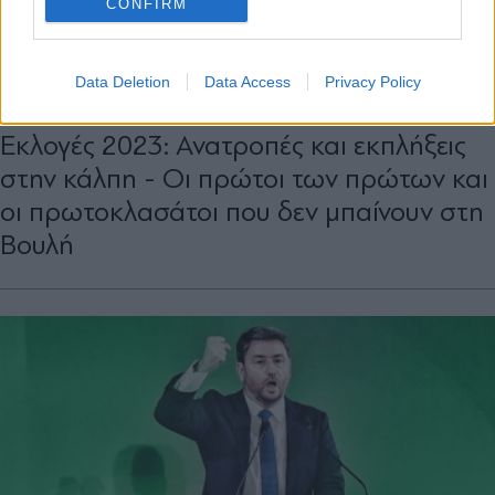
CONFIRM
ΠΟΛΙΤΙΚΗ
22.05.2023 08:33
Data Deletion
Data Access
Privacy Policy
ΠΕΝΥ ΑΒΡΑΜΙΔΗ
Εκλογές 2023: Ανατροπές και εκπλήξεις
στην κάλπη - Οι πρώτοι των πρώτων και
οι πρωτοκλασάτοι που δεν μπαίνουν στη
Βουλή