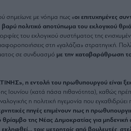
οι επιτυχημένες συν
 σημείωνε με νόημα πως «
ο βαρύ πολιτικό αποτύπωμα του εκλογικού θρι
ομορφίες του εκλογικού συστήματος της ενισχυμέ
ιαφοροποιήσεις στη «γαλάζια» στρατηγική. Πο
με την καταβαράθρωση τ
μματος σε συνδυασμό
ΙΝΗΣ», η εντολή του πρωθυπουργού είναι ξ
ης Ιουνίου (κατά πάσα πιθανότητα), καθώς πρέπ
αναλογικής η πολιτική ηγεμονία που εγκαθιδρύει 
ρνητικές πηγές επιμένουν πως η πρωθυπουργι
κό θρίαμβο της Νέας Δημοκρατίας για μηδενική
α εκληφθεί… τοις μετρητοίς από βουλευτές
στε
,