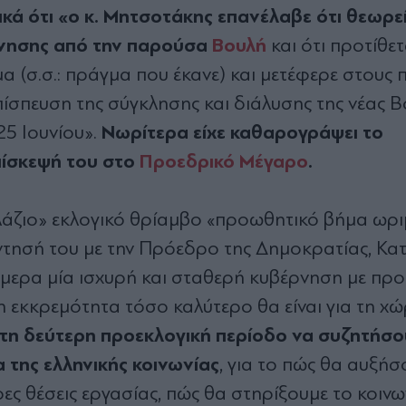
κά ότι «ο κ. Μητσοτάκης επανέλαβε ότι θεωρε
ρνησης από την παρούσα
Βουλή
και ότι προτίθετ
α (σ.σ.: πράγμα που έκανε) και μετέφερε στους 
πίσπευση της σύγκλησης και διάλυσης της νέας 
Νωρίτερα είχε καθαρογράψει το
25 Ιουνίου».
πίσκεψή του στο
Προεδρικό Μέγαρο
.
λάζιο» εκλογικό θρίαμβο «προωθητικό βήμα ωρ
άντησή του με την Πρόεδρο της Δημοκρατίας, Κα
ήμερα μία ισχυρή και σταθερή κυβέρνηση με πρ
 η εκκρεμότητα τόσο καλύτερο θα είναι για τη χώ
τή τη δεύτερη προεκλογική περίοδο να συζητήσο
 της ελληνικής κοινωνίας
, για το πώς θα αυξήσ
ς θέσεις εργασίας, πώς θα στηρίξουμε το κοινω