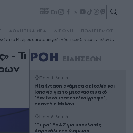
En
E
ΑΘΛΗΤΙΚΑ ΝΕΑ
ΔΙΕΘΝΗ
ΠΟΛΙΤΙΣΜΟΣ
λλάζει το Μαξίμου στη στρατηγική ενόψει των δεύτερων εκλογών
 - Τι
ΡΟΗ
ΕΙΔΗΣΕΩΝ
ερων
Πριν 1 λεπτά
Νέα ένταση ανάμεσα σε Ιταλία και
Ισπανία για το μεταναστευτικό -
"Δεν δεχόμαστε τελεσίγραφα",
απαντά η Μελόνι
Πριν 6 λεπτά
"Πυρά" ΕΛΑΣ για υποκλοπές:
Απροκάλυπτη ώσμωση