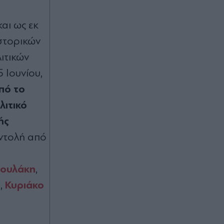
αι ως εκ
στορικών
ιτικών
 Ιουνίου,
από το
λιτικό
ής
εντολή από
ρουλάκη
,
ς
Κυριάκο
,