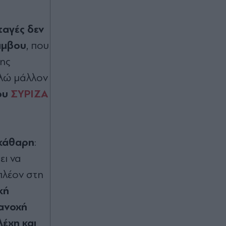
Πριν 40 λεπτά
Βόρεια Εύβοια: Η εντυπωσιακή θέα
ταγές δεν
που "κόβει την ανάσα" - Από τοπίο
εγκαταλελειμμένων μεταλλείων σε
άμβου
, που
καταπράσινο οικοσύστημα με 14
νης
λίμνες (Εικόνες)
λλώ μάλλον
ου
ΣΥΡΙΖΑ
Πριν 42 λεπτά
Τραγωδία στις Σέρρες: "Δεν ήταν
μόνο η ταχύτητα, ίσως κάτι
απέσπασε την προσοχή του οδηγού"
- Πραγματογνώμονας επιχειρεί να
εκάθαρη
:
ρίξει φως στα αίτια του
δυστυχήματος (Βίντεο)
ει να
πλέον στη
Πριν 48 λεπτά
κή
Ακύλας για τη 10η θέση στη
Eurovision: "Σίγουρα αδικηθήκαμε -
 ανοχή
Σε καμία περίπτωση δεν το αξίζαμε -
λέχη και
Κάτι πήγε λάθος" (Βίντεο)