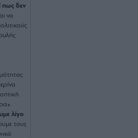
ί πως δεν
αι να
πολιτικούς
Βουλής
ιμότητας
τερίνα
οοπτική
ρα».
υμε λίγο
ουμε τους
νικό