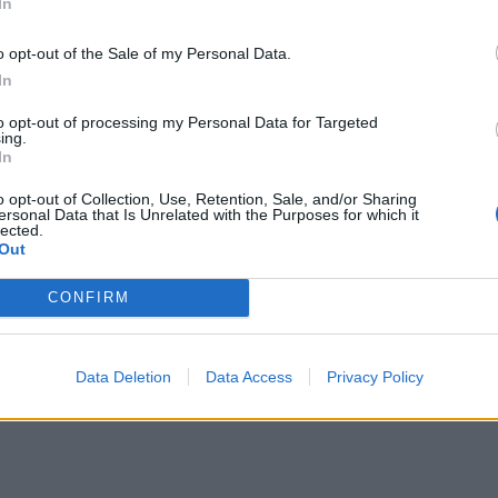
ίως, του άγχους της… πρωτιάς, καθώς η τεράστια
In
ΙΖΑ
δεν φαίνεται πως υπάρχουν οι προϋποθέσει
*
o opt-out of the Sale of my Personal Data.
Αποδέχομαι τους
όρους χρήσης
 το ενδιαφέρον πιθανώς να στρέφεται στο πώς θ
In
και την πολιτική απορρήτου
ου Ανδρουλάκη
ου δείχνει να έχει αναπτερώσε
, π
to opt-out of processing my Personal Data for Targeted
ing.
Εγγραφή
In
o opt-out of Collection, Use, Retention, Sale, and/or Sharing
ersonal Data that Is Unrelated with the Purposes for which it
ύσε ότι και το ΠΑΣΟΚ -σε μικρότερο βεβαίως 
lected.
X
Out
ικειμενικό προεκλογικό στόχο του, ήτοι ένα ισχ
 ως εκ τούτου ότι η σαφώς αντιδεξιά στροφή 
CONFIRM
επίθεσή του κατά του Κυριάκου Μητσοτάκη δεν
Χα
, η στρατηγική που θα ακολουθήσει εφεξής η
Data Deletion
Data Access
Privacy Policy
ιώς, καθώς τα δύο κόμματα είναι σαφές ότι επο