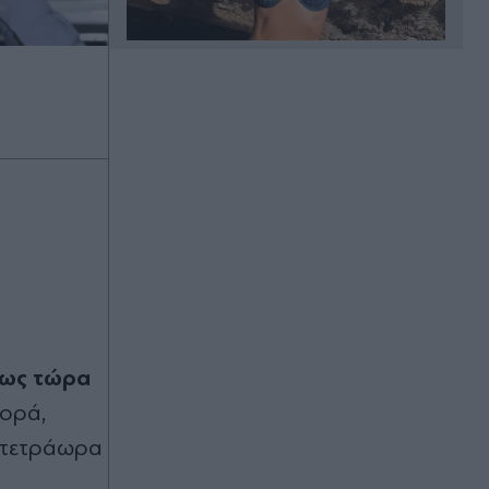
Πριν 24 λεπτά
20ο Μουσικό Φεστιβάλ Αίγινας:
Όλες οι εκδηλώσεις και οι κορυφαίες
βραδιές της απόλυτης μουσικής
εμπειρίας του καλοκαιριού
Πριν 30 λεπτά
Τούρκικα δημοσιεύματα για
Κωνσταντέλια: "Η Γαλατασαράι
χτύπησε την πόρτα του ΠΑΟΚ"
Πριν 35 λεπτά
Ευθείες "βολές" Αυγερινού και
έως τώρα
συνεργατών κατά Γρατσία, αυλικών
φορά,
και κόμματος Καρυστιανού - "Το
μετέτρεψαν σε μικρό αρχηγικό
σιτετράωρα
κόμμα"