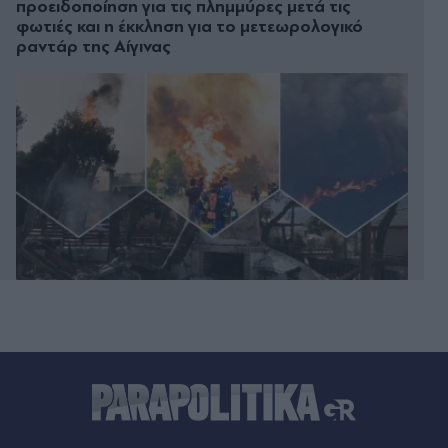
προειδοποίηση για τις πλημμύρες μετά τις
φωτιές και η έκκληση για το μετεωρολογικό
ραντάρ της Αίγινας
00:58
Τραμπ: "Είμαι πολύ ικανοποιημένος με τον
Χέγσκεθ" - Έβαλε τέλος στα σενάρια περί ρήξης
00:41