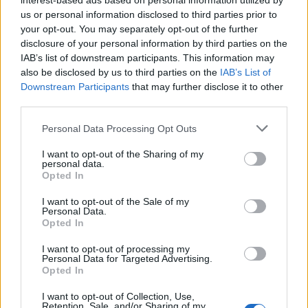
interest-based ads based on personal information utilized by
us or personal information disclosed to third parties prior to
ΠΟΛΙΤΙΚΗ
20.09.2023 13:07
your opt-out. You may separately opt-out of the further
PARAPOLITIKA NEWSROOM
disclosure of your personal information by third parties on the
Κώστας Μπακογιάννης: Δηλώσεις για την
IAB’s list of downstream participants. This information may
also be disclosed by us to third parties on the
IAB’s List of
αναβάθμιση του Δήμου Αθηναίων από τη
Εγγραφή στο newsletter
Downstream Participants
that may further disclose it to other
Moody’s
third parties.
Personal Data Processing Opt Outs
I want to opt-out of the Sharing of my
personal data.
*
Opted In
Αποδέχομαι τους
όρους χρήσης
και την πολιτική απορρήτου
I want to opt-out of the Sale of my
Personal Data.
Opted In
Εγγραφή
I want to opt-out of processing my
Personal Data for Targeted Advertising.
Opted In
X
I want to opt-out of Collection, Use,
Retention, Sale, and/or Sharing of my