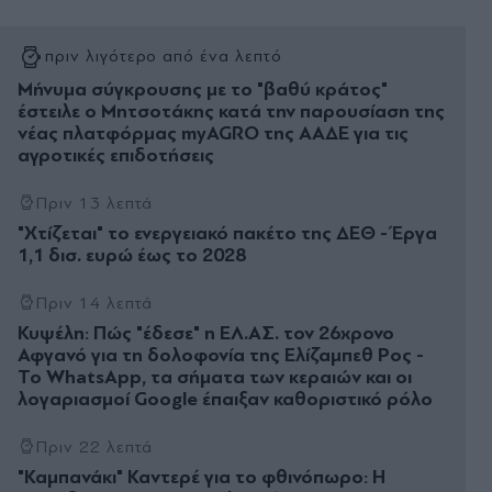
πριν λιγότερο από ένα λεπτό
Μήνυμα σύγκρουσης με το "βαθύ κράτος"
έστειλε ο Μητσοτάκης κατά την παρουσίαση της
νέας πλατφόρμας myAGRO της ΑΑΔΕ για τις
αγροτικές επιδοτήσεις
Πριν 13 λεπτά
"Χτίζεται" το ενεργειακό πακέτο της ΔΕΘ - Έργα
1,1 δισ. ευρώ έως το 2028
Πριν 14 λεπτά
Κυψέλη: Πώς "έδεσε" η ΕΛ.ΑΣ. τον 26χρονο
Αφγανό για τη δολοφονία της Ελίζαμπεθ Ρος -
Το WhatsApp, τα σήματα των κεραιών και οι
λογαριασμοί Google έπαιξαν καθοριστικό ρόλο
Πριν 22 λεπτά
"Καμπανάκι" Καντερέ για το φθινόπωρο: Η