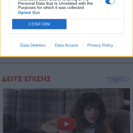
Personal Data that Is Unrelated with the
Purposes for which it was collected.
Opted Out
ΠΟΛΙΤΙΚΗ
01.11.2022 14:53
PARAPOLITIKA NEWSROOM
CONFIRM
Μπακογιάννης: Μείωση 5% στα δημοτικά
τέλη για τις επιχειρήσεις και τα
Data Deletion
Data Access
Privacy Policy
νοικοκυριά του δήμου Αθηναίων