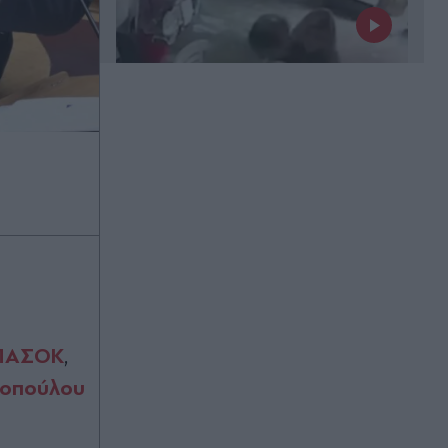
Πριν 16 λεπτά
Μεταναστευτική κρίση στη Θέουτα:
Στο επίκεντρο των συνομιλιών στο
Ευρωκοινοβούλιο οι ευθύνες και η
επόμενη μέρα
Πριν 20 λεπτά
Κέιτι Πέρι & Τζάστιν Τριντό:
ΠΑΣΟΚ
,
Αχώριστοι στις καλοκαιρινές
κοπούλου
διακοπές τους στην Ελλάδα - Χέρι
χέρι δίπλα στη θάλασσα και αγκαλιά
σε σκάφος (Εικόνες & Βίντεο)