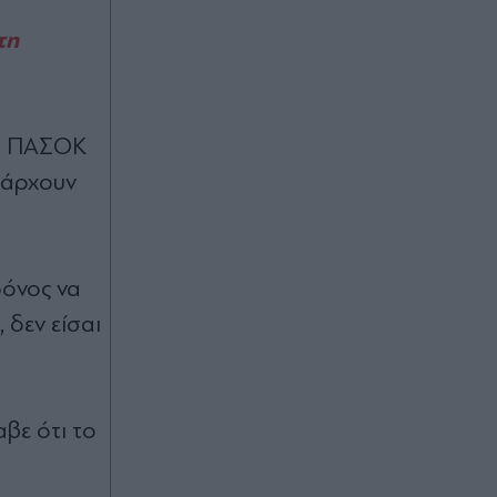
Πριν 22 λεπτά
τη
Σε πόσα χρόνια διαγράφονται από
τους δήμους οι παλιές κλήσεις για
παραβάσεις του ΚΟΚ
ου ΠΑΣΟΚ
Πριν 25 λεπτά
Εθνική Αργεντινής: Στηρίζει την FIFA
υπάρχουν
και τον Τζιάνι Ινφαντίνο με
ανακοίνωση της
ρόνος να
Πριν 32 λεπτά
Στις 9 Σεπτεμβρίου η συνέντευξη
 δεν είσαι
τύπου του Τσίπρα στη ΔΕΘ - Μια
βδομάδα νωρίτερα η παρουσίαση
του οικονομικού προγράμματος της
ΕΛΑΣ
βε ότι το
Πριν 37 λεπτά
Μεγάλα projects για τον τουρισμό