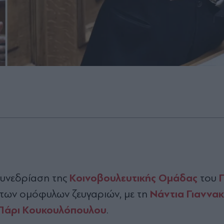
Κοινοβουλευτικής Ομάδας
συνεδρίαση της
του
Νάντια Γιαννα
 των ομόφυλων ζευγαριών, με τη
Πάρι Κουκουλόπουλου
.