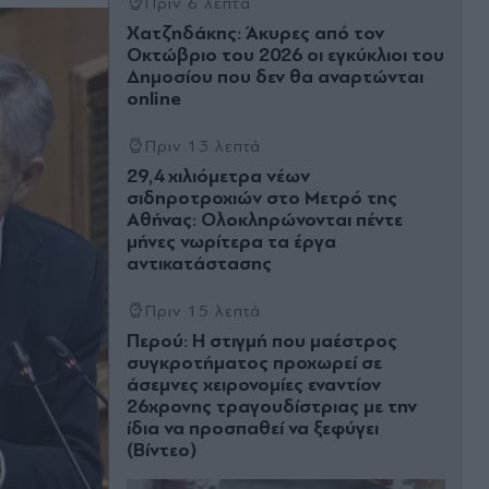
Πριν 6 λεπτά
Χατζηδάκης: Άκυρες από τον
Οκτώβριο του 2026 οι εγκύκλιοι του
Δημοσίου που δεν θα αναρτώνται
online
Πριν 13 λεπτά
29,4 χιλιόμετρα νέων
σιδηροτροχιών στο Μετρό της
Αθήνας: Ολοκληρώνονται πέντε
μήνες νωρίτερα τα έργα
αντικατάστασης
Πριν 15 λεπτά
Περού: Η στιγμή που μαέστρος
συγκροτήματος προχωρεί σε
άσεμνες χειρονομίες εναντίον
26χρονης τραγουδίστριας με την
ίδια να προσπαθεί να ξεφύγει
(Βίντεο)