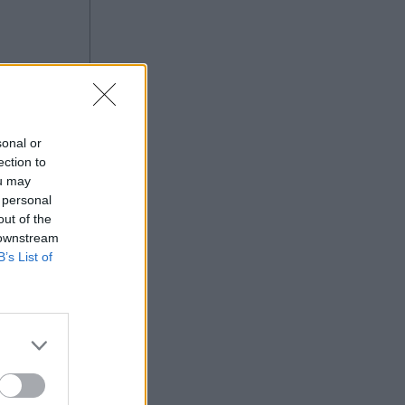
στο Βόρειο Αιγαίο: Νέες
ξενοδοχειακές επενδύσεις σε Λήμνο,
Λέσβο και Σάμο, από πολυτελή
resorts μέχρι διεθνή brands
φιλοξενίας
sonal or
ection to
ας στο
ou may
 personal
out of the
 downstream
B’s List of