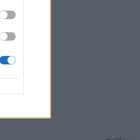
21:30
OM
ΠΑΣΟΚ:
ό
άρτης, οι
φές, η
 και οι