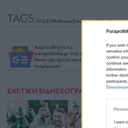
TAGS:
#ΠΑΣΟΚ
#Κοινοβουλευτική Ομάδα
#Νάν
Parapoliti
If you wish 
Ακολουθήστε το
sensitive in
parapolitika.gr στο Google
confirm you
News για άμεση και έγκυρη
continue se
ενημέρωση
information 
further disc
participants
Downstream 
ΣΧΕΤΙΚΗ ΕΙΔΗΣΕΟΓΡΑΦΙΑ
Persona
I want t