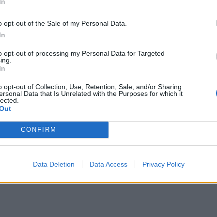
In
*
o opt-out of the Sale of my Personal Data.
Αποδέχομαι τους
όρους χρήσης
In
και την πολιτική απορρήτου
Η
22.06.2024 15:00
ΠΟΛΙΤΙΚΗ
18.06.2024 
to opt-out of processing my Personal Data for Targeted
ing.
ΘΟΥΛΑΚΗΣ
PARAPOLITIKA NEWSRO
Εγγραφή
In
 ευθύνης από
Σκληρό ροκ στο 
o opt-out of Collection, Use, Retention, Sale, and/or Sharing
άκη και ενιαία
Το κρίσιμο πολιτικ
ersonal Data that Is Unrelated with the Purposes for which it
lected.
X
από τους
συμβούλιο της Τετ
Out
ούντες
απειλές για διαγρα
CONFIRM
μάχη για την ηγεσία
επίδοξοι δελφίνοι
Data Deletion
Data Access
Privacy Policy