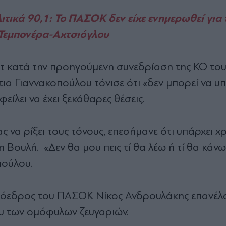
ικά 90,1: Το ΠΑΣΟΚ δεν είχε ενημερωθεί για 
Τεμπονέρα-Αχτσιόγλου
έτ κατά την προηγούμενη συνεδρίαση της ΚΟ τ
ντια Γιαννακοπούλου τόνισε ότι «δεν μπορεί να 
είλει να έχει ξεκάθαρες θέσεις.
να ρίξει τους τόνους, επεσήμανε ότι υπάρχει χ
Βουλή. «Δεν θα μου πεις τί θα λέω ή τί θα κάνω,
πούλου.
πρόεδρος του ΠΑΣΟΚ Νίκος Ανδρουλάκης επανέλα
ου των ομόφυλων ζευγαριών.