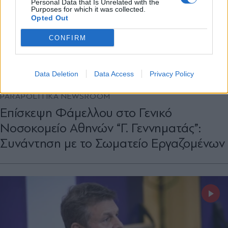
Personal Data that Is Unrelated with the
Purposes for which it was collected.
Opted Out
CONFIRM
Data Deletion
Data Access
Privacy Policy
ΠΟΛΙΤΙΚΗ
15.10.2024 15:38
PARAPOLITIKA NEWSROOM
Επίσκεψη Φάμελλου στο Γενικό
Νοσοκομείο Αθηνών “Γ. Γεννηματάς”:
Συνάντηση με το Σωματείο Εργαζομένων