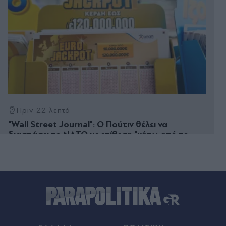
Πριν 22 λεπτά
"Wall Street Journal": Ο Πούτιν θέλει να
διασπάσει το ΝΑΤΟ με επίθεση "κάτω από το
ραντάρ"
Πριν 26 λεπτά
Παγκόσμιο Πρωτάθλημα Στίβου Κ20 στο
Όρεγκον: Η κόρη του Κώστα Μπακογιάννη έκανε
πανελλήνιο ρεκόρ στα 100μ. με εμπόδια
Πριν 28 λεπτά