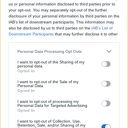
us or personal information disclosed to third parties prior to
your opt-out. You may separately opt-out of the further
disclosure of your personal information by third parties on the
IAB’s list of downstream participants. This information may
also be disclosed by us to third parties on the
IAB’s List of
Εγγραφή στο newsletter
Downstream Participants
that may further disclose it to other
ΠΟΛΙΤΙΚΗ
30.10.2024 15:16
third parties.
PARAPOLITIKA NEWSROOM
Personal Data Processing Opt Outs
Βολές Παπανώτα κατά Κασσελάκη: Μόνο
I want to opt-out of the Sharing of my
περιοδείες κάνει, δεν ξέρει κάτι άλλο - Το
personal data.
*
Opted In
βρίσκω αστείο και μάταιο
Αποδέχομαι τους
όρους χρήσης
και την πολιτική απορρήτου
I want to opt-out of the Sale of my
Personal Data.
Opted In
Εγγραφή
I want to opt-out of processing my
Personal Data for Targeted Advertising.
Opted In
X
I want to opt-out of Collection, Use,
Retention, Sale, and/or Sharing of my