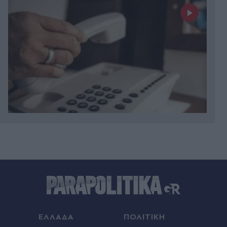
Πριν 29 λεπτά
Εξάρχεια: Εξαφάνιση 13χρονου από χώρο
φιλοξενίας ασυνόδευτων ανηλίκων
Πριν 29 λεπτά
Κλέλια Ανδριολάτου: Στιγμές χαλάρωσης στον
Αχέροντα - Η γιόγκα μέσα στη φύση και το
"θεραπευτικό" μήνυμά της (Βίντεο)
ΕΛΛΑΔΑ
ΠΟΛΙΤΙΚΗ