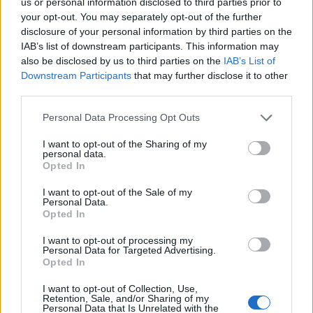
us or personal information disclosed to third parties prior to
your opt-out. You may separately opt-out of the further
disclosure of your personal information by third parties on the
IAB’s list of downstream participants. This information may
also be disclosed by us to third parties on the
IAB’s List of
Εγγραφή στο newsletter
Downstream Participants
that may further disclose it to other
third parties.
ΠΟΛΙΤΙΚΗ
30.07.2026 23:00
Personal Data Processing Opt Outs
PARAPOLITIKA NEWSROOM
I want to opt-out of the Sharing of my
ΠΑΣΟΚ κατά Γεωργιάδη: "Μετά τους
personal data.
*
Opted In
Αποδέχομαι τους
όρους χρήσης
κοριούς του Μαξίμου, τώρα λανσάρουν
και την πολιτική απορρήτου
I want to opt-out of the Sale of my
τον κινούμενο κοριό"
Personal Data.
Opted In
Εγγραφή
I want to opt-out of processing my
Personal Data for Targeted Advertising.
Opted In
X
I want to opt-out of Collection, Use,
Retention, Sale, and/or Sharing of my
Personal Data that Is Unrelated with the