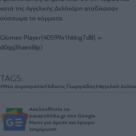
κατά της Αγγελικής Δελήκάρη αταδίκασαν
σύσσωμα τα κόμματα.
Glomex Player(40599x1hkkig7d8l, v-
d0qq3haexl8p)
TAGS:
#Νέα Δημοκρατία
#Άδωνις Γεωργιάδης
#Αγγελική Δελη
Ακολουθήστε το
parapolitika.gr στο Google
News για άμεση και έγκυρη
ενημέρωση