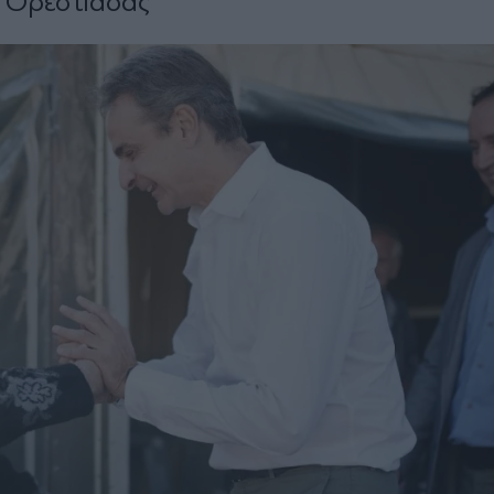
υ Ορεστιάδας