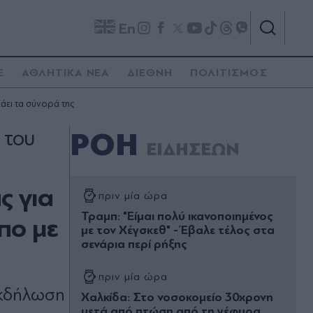
En
E
ΑΘΛΗΤΙΚΑ ΝΕΑ
ΔΙΕΘΝΗ
ΠΟΛΙΤΙΣΜΟΣ
άει τα σύνορά της
 του
ΡΟΗ
ΕΙΔΗΣΕΩΝ
ς για
πριν μία ώρα
Τραμπ: "Είμαι πολύ ικανοποιημένος
πο με
με τον Χέγσκεθ" - Έβαλε τέλος στα
σενάρια περί ρήξης
πριν μία ώρα
εκδήλωση
Χαλκίδα: Στο νοσοκομείο 30χρονη
μετά από πτώση από τη γέφυρα