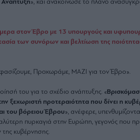
ή Ανάπτυξη
», και ανακοίνωσε το πλάνο ανασυγκ
μερα στον Έβρο με 13 υπουργούς και υφυπου
τασία των συνόρων και βελτίωση της ποιότητα
φασίζουμε, Προχωράμε, ΜΑΖΙ για τον Έβρο».
Βρισκόμασ
ίησή του για το σχέδιο ανάπτυξης. «
ην ξεχωριστή προτεραιότητα που δίνει η κυβ
και του βόρειου Έβρου
», ανέφερε, υπενθυμίζοντα
αλύτερη πυρκαγιά στην Ευρώπη, γεγονός που π
 της κυβέρνησης.