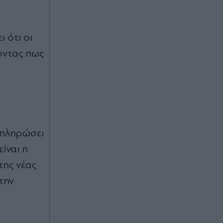
 ότι οι
οντας πως
 πληρώσει
ίναι η
της νέας
την