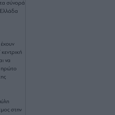
 τα σύνορά
ν Ελλάδα
 έχουν
 κεντρική
αι να
ο πρώτο
της
πύλη
εμος στην