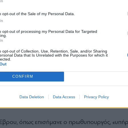
In
*
o opt-out of the Sale of my Personal Data.
Αποδέχομαι τους
όρους χρήσης
In
και την πολιτική απορρήτου
to opt-out of processing my Personal Data for Targeted
ing.
Εγγραφή
In
o opt-out of Collection, Use, Retention, Sale, and/or Sharing
ersonal Data that Is Unrelated with the Purposes for which it
lected.
X
Out
CONFIRM
 η απόφασή μας για τη φύλαξη τω
Data Deletion
Data Access
Privacy Policy
Έβρου, όπως επισήμανε ο πρωθυπουργός, «υπήρ