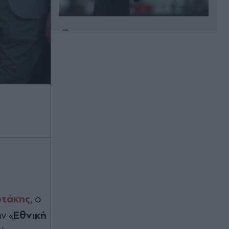
πριν 2 ώρες
Κυριάκος Μητσοτάκης: Χαλαρή
έξοδος με τη Μαρέβα στα Χανιά
(Εικόνες)
πριν 2 ώρες
Γαλλία: Απάντησε η πρόεδρος των
Οικολόγων στον Έλον Μασκ, που
την κατηγόρησε για εθνική
προδοσία - "Θέλει να ωθήσει όλη
την Ευρώπη σε πλήρη υποταγή στις
ΗΠΑ
πριν 2 ώρες
οτάκης
, ο
Europa League: Η ΤΣΣΚΑ Σόφιας
επιβλήθηκε 3-0 της Μακάμπι Τελ
Εθνική
ν «
Αβίβ και ετοιμάζεται για ΟΦΗ, γκολ