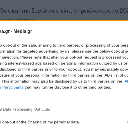
δας και της Ευρώπης», είπε, σημειώνοντας το 20
ει τα σύνορα.
ka.gr -
Media.gr
to opt-out of the sale, sharing to third parties, or processing of your per
formation for targeted advertising by us, please use the below opt-out s
r selection. Please note that after your opt-out request is processed y
eing interest-based ads based on personal information utilized by us or
disclosed to third parties prior to your opt-out. You may separately opt-
losure of your personal information by third parties on the IAB’s list of
. This information may also be disclosed by us to third parties on the
IA
Participants
that may further disclose it to other third parties.
Εγγραφή στο
newsletter
l Data Processing Opt Outs
o opt-out of the Sharing of my personal data.