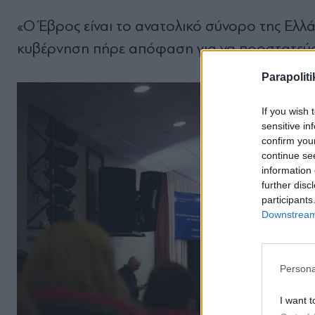
«Ο Έβρος είναι το ανατολικό σύνορο της Ελλά
κυβέρνηση πήρε απόφαση για να προστατεύσ
Parapoliti
If you wish 
sensitive in
confirm you
continue se
information 
further disc
participants
Downstream 
Persona
I want t