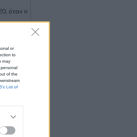
20, όταν η
sonal or
ection to
ou may
 personal
out of the
 downstream
B’s List of