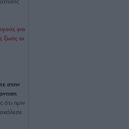
ο Παυλίδης στην εξάρα της
ρότησης
Μπενφίκα
00:08
Τραμπ: Σχέδιο για κατάργηση της
ργούς για
υπηκοότητας σε παιδιά αλλοδαπών
ς ζωής οι
που γεννιούνται στις ΗΠΑ
00:08
Ανδρομάχη: Ποζάρει μέσα στη
θάλασσα με πολύχρωμο μπικίνι
ασορτί μπολερό - "Μπανάκι"
(Εικάνα)
τε στην
έρνηση
00:01
ς ότι πριν
"Σεισμός" στην Τραπεζούντα για
Σαλάχ: Πάνω από 30.000 οπαδοί
ροκάλεσε
αποθέωσαν τον Αιγύπτιο στην
παρουσίασή του! (Εικόνες & βίντεο)