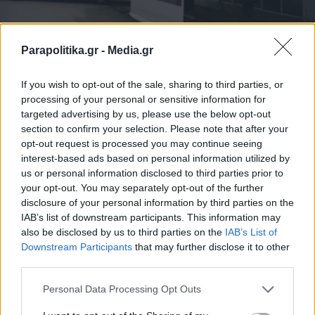
Parapolitika.gr -
Media.gr
ΕΛΛΑΔΑ
09.06.2025 12:54
PARAPOLITIKA NEWSROOM
If you wish to opt-out of the sale, sharing to third parties, or
Σοκ στην Ορεστιάδα: Νεκρός
processing of your personal or sensitive information for
ηλικιωμένος μετά από παράσυρση από
targeted advertising by us, please use the below opt-out
section to confirm your selection. Please note that after your
τρένο
opt-out request is processed you may continue seeing
interest-based ads based on personal information utilized by
us or personal information disclosed to third parties prior to
your opt-out. You may separately opt-out of the further
disclosure of your personal information by third parties on the
IAB’s list of downstream participants. This information may
also be disclosed by us to third parties on the
IAB’s List of
Εγγραφή στο newsletter
Downstream Participants
that may further disclose it to other
third parties.
Personal Data Processing Opt Outs