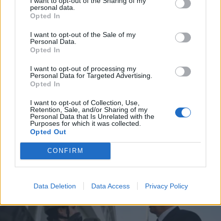
I want to opt-out of the Sharing of my
personal data.
*
Opted In
Αποδέχομαι τους
όρους χρήσης
και την πολιτική απορρήτου
I want to opt-out of the Sale of my
Personal Data.
ΕΛΛΑΔΑ
12.05.2025 14:07
Opted In
Εγγραφή
PARAPOLITIKA NEWSROOM
I want to opt-out of processing my
Personal Data for Targeted Advertising.
Hellenic Train: Έκτακτες κυκλοφοριακές
Opted In
ρυθμίσεις την Τρίτη και την Τετάρτη στα
X
I want to opt-out of Collection, Use,
δρομολόγια των τρένων στην
Retention, Sale, and/or Sharing of my
Personal Data that Is Unrelated with the
Αλεξανδρούπολη
Purposes for which it was collected.
Opted Out
CONFIRM
Data Deletion
Data Access
Privacy Policy