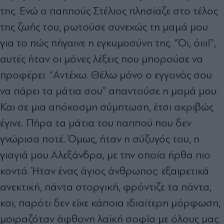
της. Ενώ ο παππούς Στέλιος πλησίαζε στο τέλος
της ζωής του, ρωτούσε συνεχώς τη μαμά μου
για το πώς πήγαινε η εγκυμοσύνη της. “Όι, όιιι!”,
αυτές ήταν οι μόνες λέξεις που μπορούσε να
προφέρει. “Αντέχω. Θέλω μόνο ο εγγονός σου
να πάρει τα μάτια σου” απαντούσε η μαμά μου.
Και σε μια απόκοσμη σύμπτωση, έτσι ακριβώς
έγινε. Πήρα τα μάτια του παππού που δεν
γνώρισα ποτέ. Όμως, ήταν η σύζυγός του, η
γιαγιά μου Αλεξάνδρα, με την οποία ήρθα πιο
κοντά. Ήταν ένας άγιος άνθρωπος: εξαιρετικά
ανεκτική, πάντα στοργική, φρόντιζε τα πάντα,
και, παρότι δεν είχε κάποια ιδιαίτερη μόρφωση,
μοιραζόταν άφθονη λαϊκή σοφία με όλους μας.