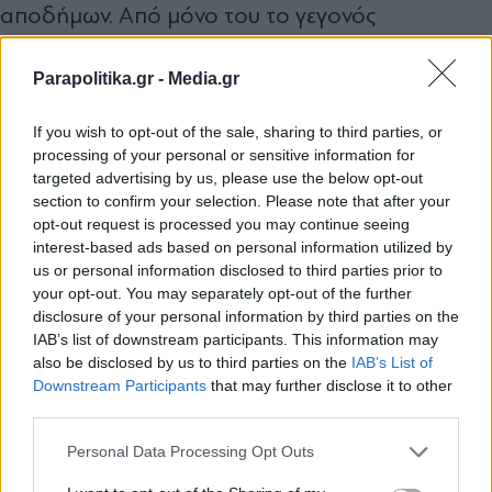
αποδήμων. Από μόνο του το γεγονός
αποτελούσε ιδιαίτερη τιμή. Πέντε μήνες μετά θα
Parapolitika.gr -
Media.gr
εκλεγόμουν αρχηγός της αξιωματικής
αντιπολίτευσης, αλλά στο μεταξύ χρειάστηκε να
If you wish to opt-out of the sale, sharing to third parties, or
συμβούν πολλά. Αυτό που δεν μπορούσα να
processing of your personal or sensitive information for
targeted advertising by us, please use the below opt-out
φανταστώ, βέβαια, είναι όσα θα ακολουθούσαν.
section to confirm your selection. Please note that after your
Είχε προηγηθεί η πρόταση του Αλέξη Τσίπρα για
opt-out request is processed you may continue seeing
interest-based ads based on personal information utilized by
τη συμμετοχή μου στο ψηφοδέλτιο».
us or personal information disclosed to third parties prior to
Στη συνέχεια παραθέτει κι ένα μήνυμα που
your opt-out. You may separately opt-out of the further
disclosure of your personal information by third parties on the
έστειλε τότε στον Αλέξη Τσίπρα: «22.05.2023
IAB’s list of downstream participants. This information may
also be disclosed by us to third parties on the
IAB’s List of
(μήνυμα) Αλέξη, σε ευχαριστώ ολόψυχα για την
Εγγραφή στο newsletter
Downstream Participants
that may further disclose it to other
ευκαιρία που μου έδωσες στο Επικρατείας. Είμαι
third parties.
100% μαζί σου και στη διάθεσή σου, όπως θες
Personal Data Processing Opt Outs
να με χρησιμοποιήσεις, να αλλάξουμε το