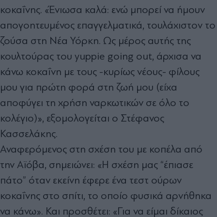
κοκαΐνης. «Ένιωσα καλά: ενώ μπορεί να ήμουν
απογοητευμένος επαγγελματικά, τουλάχιστον το
ζούσα στη Νέα Υόρκη. Ως μέρος αυτής της
κουλτούρας του yuppie going out, άρχισα να
κάνω κοκαΐνη με τους -κυρίως νέους- φίλους
μου για πρώτη φορά στη ζωή μου (είχα
αποφύγει τη χρήση ναρκωτικών σε όλο το
κολέγιο)», εξομολογείται ο Στέφανος
Κασσελάκης.
Αναφερόμενος στη σχέση του με κοπέλα από
την Αϊόβα, σημειώνει: «Η σχέση μας “έπιασε
πάτο” όταν εκείνη έφερε ένα τεστ ούρων
κοκαΐνης στο σπίτι, το οποίο φυσικά αρνήθηκα
να κάνω». Και προσθέτει: «Για να είμαι δίκαιος