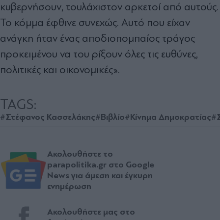
κυβερνήσουν, τουλάχιστον αρκετοί από αυτούς.
Το κόμμα έφθινε συνεχώς. Αυτό που είχαν
ανάγκη ήταν ένας αποδιοπομπαίος τράγος
προκειμένου να του ρίξουν όλες τις ευθύνες,
πολιτικές και οικονομικές».
TAGS:
#Στέφανος Κασσελάκης
#Βιβλίο
#Κίνημα Δημοκρατίας
#
Ακολουθήστε το
parapolitika.gr στο Google
News για άμεση και έγκυρη
ενημέρωση
Ακολουθήστε μας στο