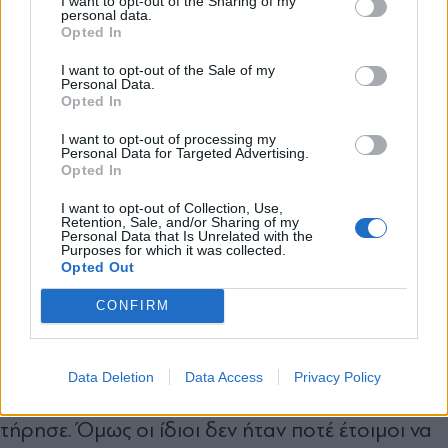
I want to opt-out of the Sharing of my
επικοινωνιακό αφήγημα προς μεσαία τάξη και
personal data.
*
Opted In
Αποδέχομαι τους
όρους χρήσης
μικρομεσαίους επιχειρηματίες. Είμαι Αθήνα και
και την πολιτική απορρήτου
I want to opt-out of the Sale of my
θα βοηθήσω στην αντεπίθεση όσο μπορώ και
Personal Data.
Opted In
όπως μου υποδείξεις. Στέφανος».
Εγγραφή
I want to opt-out of processing my
Personal Data for Targeted Advertising.
Opted In
Και συνεχίζει: «Ο ίδιος, σε επικοινωνία του μαζί
X
μου, θα εκφράσει την πεποίθηση πως έχω πολλά
I want to opt-out of Collection, Use,
Retention, Sale, and/or Sharing of my
να προσφέρω στην Ελλάδα, και αυτό θα πρέπει
Personal Data that Is Unrelated with the
Purposes for which it was collected.
να γίνει μέσα από ένα νέο ΣΥΡΙΖΑ, με νέους
Opted Out
ανθρώπους, που θα στήριζε από άλλο ρόλο.
CONFIRM
Τώρα πια το είχα καταλάβει. Η αλήθεια ήταν μία:
Δεν είχε κερδίσει ποτέ ο ΣΥΡΙΖΑ τις εκλογές. Ο
Data Deletion
Data Access
Privacy Policy
Αλέξης τις είχε κερδίσει με υποσχέσεις που δεν
τήρησε. Όμως οι ίδιοι δεν ήταν ποτέ έτοιμοι να