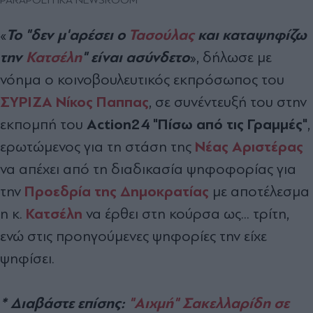
Το "δεν μ'αρέσει ο
Τασούλας
και καταψηφίζω
«
την
Κατσέλη
" είναι ασύνδετο
», δήλωσε με
νόημα ο κοινοβουλευτικός εκπρόσωπος του
ΣΥΡΙΖΑ
Νίκος Παππας
, σε συνέντευξή του στην
Action24 "Πίσω από τις Γραμμές"
εκπομπή του
,
Νέας Αριστέρας
ερωτώμενος για τη στάση της
να απέχει από τη διαδικασία ψηφοφορίας για
Προεδρία της Δημοκρατίας
την
με αποτέλεσμα
Κατσέλη
η κ.
να έρθει στη κούρσα ως... τρίτη,
ενώ στις προηγούμενες ψηφορίες την είχε
ψηφίσει.
* Διαβάστε επίσης:
"Αιχμή" Σακελλαρίδη σε