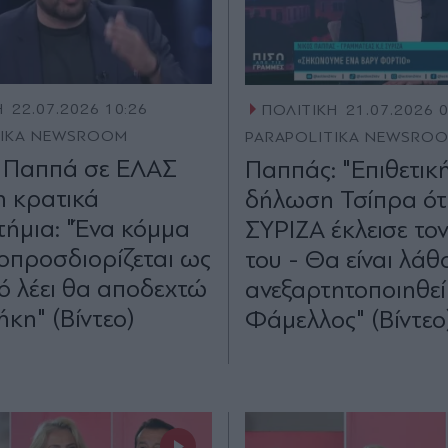
Η
22.07.2026 10:26
ΠΟΛΙΤΙΚΗ
21.07.2026 
TIKA NEWSROOM
PARAPOLITIKA NEWSRO
 Παππά σε ΕΛΑΣ
Παππάς: "Επιθετικ
η κρατικά
δήλωση Τσίπρα ότι
τήμια: "Ένα κόμμα
ΣΥΡΙΖΑ έκλεισε το
οπροσδιορίζεται ως
του - Θα είναι λάθ
ό λέει θα αποδεχτώ
ανεξαρτητοποιηθεί
ήκη" (Βίντεο)
Φάμελλος" (Βίντεο