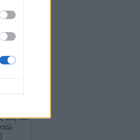
10:37
OM
ούρου
ς της ΚΟ
οκτώ
)