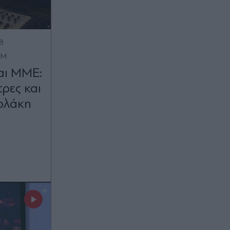
8
OM
αι ΜΜΕ:
τρες και
Πολάκη