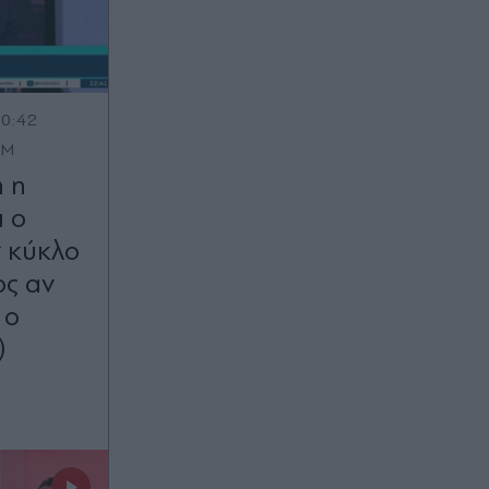
00:42
OM
ή η
 ο
ν κύκλο
ος αν
 ο
)