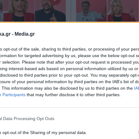
ka.gr -
Media.gr
to opt-out of the sale, sharing to third parties, or processing of your per
Η
18.07.2026 22:20
ΠΟΛΙΤΙΚΗ
18.07.2026 
formation for targeted advertising by us, please use the below opt-out s
TIKA NEWSROOM
PARAPOLITIKA NEWSRO
r selection. Please note that after your opt-out request is processed y
 Η οργανωτική
eing interest-based ads based on personal information utilized by us or
ΣΥΡΙΖΑ: "Πυρά" Δ
disclosed to third parties prior to your opt-out. You may separately opt-
ρότηση του
Πολάκη και Παππά
losure of your personal information by third parties on the IAB’s list of
 - Στο "τιμόνι" η
Τσίπρα και "καρφιά
. This information may also be disclosed by us to third parties on the
IA
Participants
that may further disclose it to other third parties.
 οι ρόλοι Πολάκη
προσωπικές στρατη
Εγγραφή στο
πά, αναλυτικά η
Ο όρος του Χανιώ
newsletter
 της Πολιτικής
βουλευτή για την
l Data Processing Opt Outs
είας (Βίντεο)
του στο κόμμα και
o opt-out of the Sharing of my personal data.
μήνυμα για τις κάλ