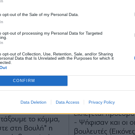
In
(Βίντεο)
*
o opt-out of the Sale of my Personal Data.
Αποδέχομαι τους
όρους χρήσης
In
και την πολιτική απορρήτου
to opt-out of processing my Personal Data for Targeted
ing.
Εγγραφή
In
o opt-out of Collection, Use, Retention, Sale, and/or Sharing
ersonal Data that Is Unrelated with the Purposes for which it
lected.
X
Out
CONFIRM
Η
18.07.2026 13:01
ΠΟΛΙΤΙΚΗ
18.07.2026 
ΛΟΓΕΡΟΠΟΥΛΟΥ,
PARAPOLITIKA NEWSRO
TIKA NEWSROOM
Data Deletion
Data Access
Privacy Policy
ΣΥΡΙΖΑ: Η Ρένα Δ
ή Επιτροπή ΣΥΡΙΖΑ:
εκλέγεται πρόεδρο
τάξουμε το κόμμα,
- Ψήφισαν και οι 
στε στη Βουλή" η
βουλευτές (Εικόνες