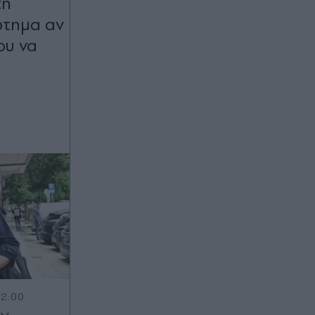
τη
ώτημα αν
ου να
12:00