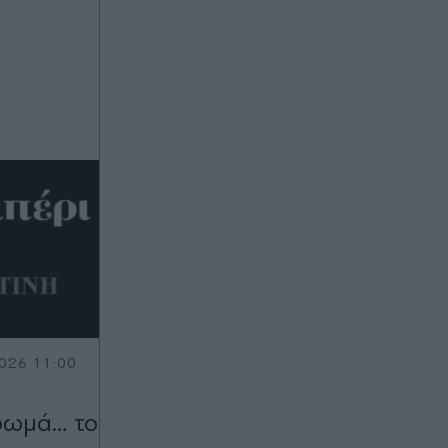
026 11:00
 δωµά… το