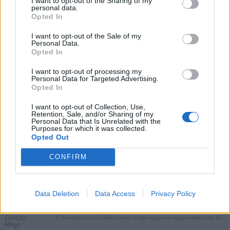
I want to opt-out of the Sharing of my
Το 40,7% των πολιτών άλλωστε ζητά να
personal data.
*
Opted In
Αποδέχομαι τους
όρους χρήσης
προχωρήσει η περαιτέρω ενοποίηση και
και την πολιτική απορρήτου
I want to opt-out of the Sale of my
πιστεύει σε ποσοστό 38,4% ότι η Ελλάδα μπορεί
Personal Data.
Opted In
να έχει κομβική θέση.
Εγγραφή
I want to opt-out of processing my
Personal Data for Targeted Advertising.
Το 42,8% ζητά την διάλυση της Ένωσης με τους
Opted In
X
ψηφοφόρους αυτούς να βρίσκονται στα
I want to opt-out of Collection, Use,
Retention, Sale, and/or Sharing of my
Αριστερά και στα Δεξιά σε συνάρτηση της
Personal Data that Is Unrelated with the
Purposes for which it was collected.
ρωσικής γοητείας που αναλύθηκε παραπάνω.
Opted Out
Αξιοσημείωτο είναι ότι σχεδόν μοιρασμένοι
CONFIRM
ανάμεσα στις δύο απαντήσεις είναι οι
ψηφοφόροι του ΣΥΡΙΖΑ.
Data Deletion
Data Access
Privacy Policy