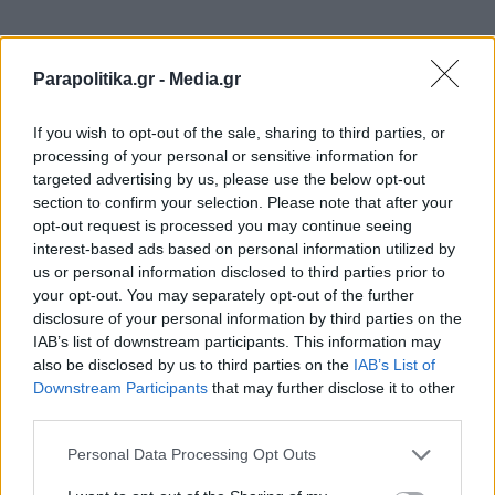
Parapolitika.gr -
Media.gr
Απογοητευτικό είναι το σχεδόν ανύπαρκτο και
στο όριο του στατιστικού σφάλματος ποσοστό
If you wish to opt-out of the sale, sharing to third parties, or
που λαμβάνει η Ε.Ε. (σ.σ. πλην των ψηφοφόρων
processing of your personal or sensitive information for
targeted advertising by us, please use the below opt-out
της ΝΔ) ως αποτέλεσμα ενδεχομένως των
section to confirm your selection. Please note that after your
απογοητευτικών επιδόσεων της ευρωπαϊκής
opt-out request is processed you may continue seeing
interest-based ads based on personal information utilized by
ηγεσίας στο διεθνές στερέωμα. Μεγάλη μερίδα
us or personal information disclosed to third parties prior to
των πολιτών άλλωστε ,ελλείψει μιας ενιαίας
your opt-out. You may separately opt-out of the further
disclosure of your personal information by third parties on the
ευρωπαϊκής φωνής σε μια σειρά από φλέγοντα
IAB’s list of downstream participants. This information may
ζητήματα, δεν αντιλαμβάνονται την Ένωση ως
also be disclosed by us to third parties on the
IAB’s List of
Εγγραφή στο newsletter
Downstream Participants
that may further disclose it to other
ενιαία και αυτοτελή οντότητα έναντι των άλλων
third parties.
γεωπολιτικών παικτών.
Personal Data Processing Opt Outs