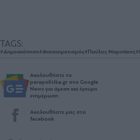
TAGS:
#Δημοσκόπηση
#Ανασχηματισμός
#Παύλος Μαρινάκης
#
Ακολουθήστε το
parapolitika.gr στο Google
News για άμεση και έγκυρη
ενημέρωση
Ακολουθήστε μας στο
facebook