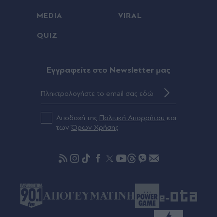
Πριν 27 λεπτά
MEDIA
VIRAL
Λευκός Πύργος: Νέο διευρυμένο ωράριο έως τις
QUIZ
21:00 από τις 8 Αυγούστου
Πριν 28 λεπτά
Eγγραφείτε στο Newsletter μας
Νέα εποχή στην Ουρουγουάη: Ο Ντιέγκο
Φορλάν ανέλαβε την εθνική ομάδα!
Πριν 30 λεπτά
Αποδοχή της
Πολιτική Απορρήτου
και
ΗΠΑ: Διχασμός στους Δημοκρατικούς μετά από
των
Όρων Χρήσης
άλλη μια νίκη της λαϊκίστικης αριστεράς