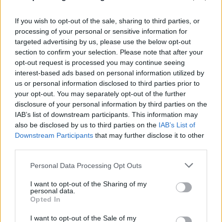
If you wish to opt-out of the sale, sharing to third parties, or
processing of your personal or sensitive information for
targeted advertising by us, please use the below opt-out
section to confirm your selection. Please note that after your
opt-out request is processed you may continue seeing
interest-based ads based on personal information utilized by
us or personal information disclosed to third parties prior to
your opt-out. You may separately opt-out of the further
disclosure of your personal information by third parties on the
IAB’s list of downstream participants. This information may
also be disclosed by us to third parties on the
IAB’s List of
Εγγραφή στο newsletter
Downstream Participants
that may further disclose it to other
third parties.
ΠΟΛΙΤΙΚΗ
02.10.2025 18:11
Personal Data Processing Opt Outs
PARAPOLITIKA NEWSROOM
I want to opt-out of the Sharing of my
Λιακούλη: Αποκαλυπτική της κατάστασης
personal data.
*
Opted In
που έχει περιέλθει το κράτος δικαίου στη
Αποδέχομαι τους
όρους χρήσης
χώρα μας η συνέντευξη Κοβέσι
και την πολιτική απορρήτου
I want to opt-out of the Sale of my