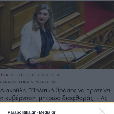
ΠΟΛΙΤΙΚΗ
17.02.2026 22:50
PARAPOLITIKA NEWSROOM
Λιακούλη: "Πολιτικό θράσος να προτείνει
η κυβέρνηση 'μητρώο διαφθοράς' - Ας
γράψει το… όνομά της"
Parapolitika.gr -
Media.gr