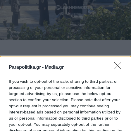
TAGS:
Parapolitika.gr -
Media.gr
#Κυριάκος Μητσοτάκης
#ΕΚΚΛΗΣΙΑ ΚΡΗΤΗΣ
#Μητροπολ
If you wish to opt-out of the sale, sharing to third parties, or
processing of your personal or sensitive information for
targeted advertising by us, please use the below opt-out
Ακολουθήστε το
section to confirm your selection. Please note that after your
parapolitika.gr στο Google
opt-out request is processed you may continue seeing
News για άμεση και έγκυρη
interest-based ads based on personal information utilized by
ενημέρωση
us or personal information disclosed to third parties prior to
your opt-out. You may separately opt-out of the further
Ακολουθήστε μας στο
disclosure of your personal information by third parties on the