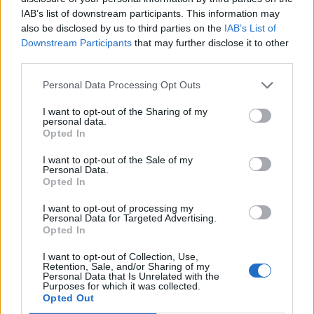
facebook
IAB’s list of downstream participants. This information may
also be disclosed by us to third parties on the
IAB’s List of
Εγγραφή στο newsletter
Downstream Participants
that may further disclose it to other
third parties.
Ακολουθήστε μας στο
twitter
Personal Data Processing Opt Outs
I want to opt-out of the Sharing of my
personal data.
*
Opted In
Αποδέχομαι τους
όρους χρήσης
ΣΧΕΤΙΚΗ ΕΙΔΗΣΕΟΓΡΑΦΙΑ
και την πολιτική απορρήτου
I want to opt-out of the Sale of my
Personal Data.
Opted In
Εγγραφή
I want to opt-out of processing my
Personal Data for Targeted Advertising.
Opted In
X
I want to opt-out of Collection, Use,
Retention, Sale, and/or Sharing of my
Personal Data that Is Unrelated with the
Purposes for which it was collected.
Opted Out