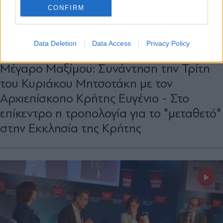
CONFIRM
ΠΟΛΙΤΙΚΗ
15.09.2025 18:40
Data Deletion
Data Access
Privacy Policy
ΔΗΜΗΤΡΗΣ ΚΟΥΝΙΑΣ
Μέγαρο Μαξίμου: Συνάντηση την Τρίτη
του Κυριάκου Μητσοτάκη με τον
Αρχιεπίσκοπο Κρήτης Ευγένιο - Στο
επίκεντρο η τροπολογία για το "μεταθετό"
στην Εκκλησία της Κρήτης