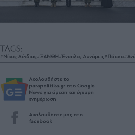
TAGS:
#Νίκος Δένδιας
#ΞΑΝΘΗ
#Ένοπλες Δυνάμεις
#Πάσχα
#Αν
Ακολουθήστε το
parapolitika.gr στο Google
News για άμεση και έγκυρη
ενημέρωση
Ακολουθήστε μας στο
facebook