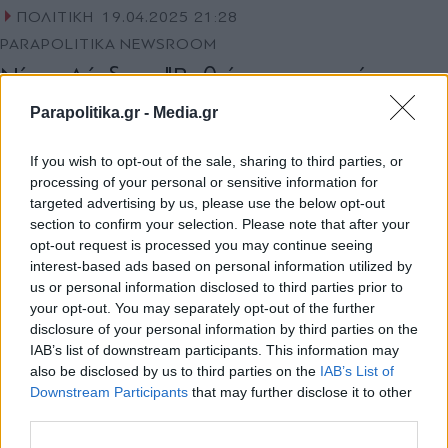
ΠΟΛΙΤΙΚΗ
19.04.2025 21:28
PARAPOLITIKA NEWSROOM
Νίκος Δένδιας: "Βαθιά ευγνωμοσύνη για
τις γυναίκες και τους άντρες των
Parapolitika.gr -
Media.gr
Ενόπλων Δυνάμεων που κάνουν
Ανάσταση με το όπλο στο χέρι"
If you wish to opt-out of the sale, sharing to third parties, or
processing of your personal or sensitive information for
targeted advertising by us, please use the below opt-out
section to confirm your selection. Please note that after your
opt-out request is processed you may continue seeing
interest-based ads based on personal information utilized by
us or personal information disclosed to third parties prior to
your opt-out. You may separately opt-out of the further
disclosure of your personal information by third parties on the
IAB’s list of downstream participants. This information may
also be disclosed by us to third parties on the
IAB’s List of
Εγγραφή στο newsletter
Downstream Participants
that may further disclose it to other
third parties.