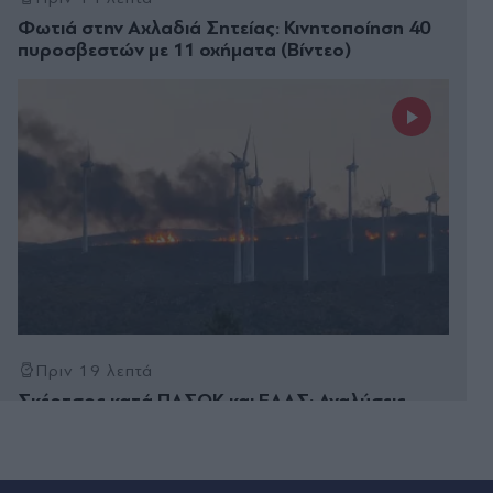
Φωτιά στην Αχλαδιά Σητείας: Κινητοποίηση 40
πυροσβεστών με 11 οχήματα (Βίντεο)
Πριν 19 λεπτά
Σκέρτσος κατά ΠΑΣΟΚ και ΕΛΑΣ: Αναλύσεις
"μάλλον από κάποια παραλία, δεν δικαιολογείται
τέτοια επιπολαιότητα" - Τους κατηγορεί για
προπαγάνδα και υπονοοεί "προαποφασισμένο
πολιτικό αφήγημα"