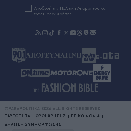
πραγματική μου πολυτέλεια" (Εικόνες)
Αποδοχή της
Πολιτική Απορρήτου
και
των
Όρων Χρήσης
Πριν 43 λεπτά
Θάνατος λευκού κουταβιού: "Άξιζε να θέσουμε
σε κίνδυνο μια οικογένεια λύκων, για να σώσουμε
έναν σκύλο; Όχι" - Η απάντηση ερευνητή του
ΑΠΘ μετά τα αρνητικά σχόλια
©PARAPOLITIKA 2026 ALL RIGHTS RESERVED
ΤΑΥΤΟΤΗΤΑ
ΟΡΟΙ ΧΡΗΣΗΣ
ΕΠΙΚΟΙΝΩΝΙΑ
ΔΗΛΩΣΗ ΣΥΜΜΟΡΦΩΣΗΣ