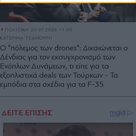
ΠΟΛΙΤΙΚΗ
20.07.2026 11:00
ΚΑΤΕΡΙΝΑ ΤΣΑΜΟΥΡΗ
O "πόλεμος των drones": Δικαιώνεται ο
Δένδιας για τον εκσυγχρονισμό των
Ενόπλων Δυνάμεων, τι είπε για τα
εξοπλιστικά deals των Τούρκων - Τα
εμπόδια στα σχέδια για τα F-35