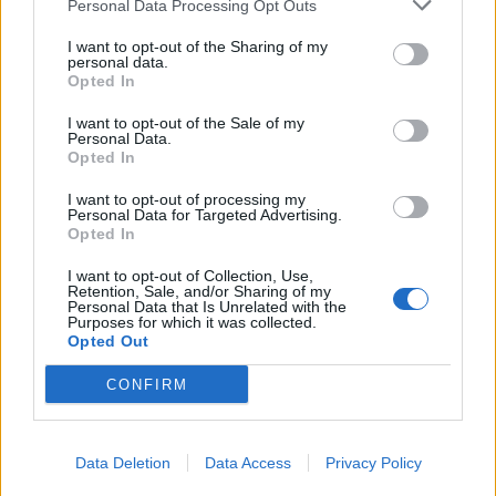
Personal Data Processing Opt Outs
I want to opt-out of the Sharing of my
personal data.
*
ΠΟΛΙΤΙΚΗ
24.04.2022 09:34
Opted In
Αποδέχομαι τους
όρους χρήσης
PARAPOLITIKA NEWSROOM
και την πολιτική απορρήτου
I want to opt-out of the Sale of my
Personal Data.
Σακελλαροπούλου: Το Αναστάσιμο φως
Opted In
Εγγραφή
να σημάνει την αναγέννηση των ελπίδων
I want to opt-out of processing my
μας για ειρήνη και ευημερία
Personal Data for Targeted Advertising.
Opted In
X
I want to opt-out of Collection, Use,
Retention, Sale, and/or Sharing of my
Personal Data that Is Unrelated with the
Purposes for which it was collected.
Opted Out
CONFIRM
Data Deletion
Data Access
Privacy Policy