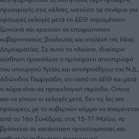
προσφυγής στις κάλπες, ωστόσο τα σενάρια για
πρόωρες εκλογές µετά τη ∆ΕΘ παραµένουν
ζωντανά και κρατούν σε επαγρύπνηση
κυβερνητικούς, βουλευτές και στελέχη της Νέας
∆ηµοκρατίας. Σε αυτό το πλαίσιο, ιδιαίτερη
αίσθηση προκάλεσε η πρόσφατη αποστροφή
του υπουργού Υγείας και αντιπροέδρου της Ν.∆.,
Αδώνιδος Γεωργιάδη, ότι «από τη ∆ΕΘ και µετά
η χώρα είναι σε προεκλογική περίοδο. Οποτε
και να γίνουν οι εκλογές µετά, δεν τις λες και
πρόωρες», µε το κυβερνών κόµµα να αναµένεται
από το 16ο Συνέδριο, στις 15-17 Μαΐου, να
βρίσκεται σε κατάσταση προετοιµασίας και
καθεστώς αυξηµένου συναγερµού.