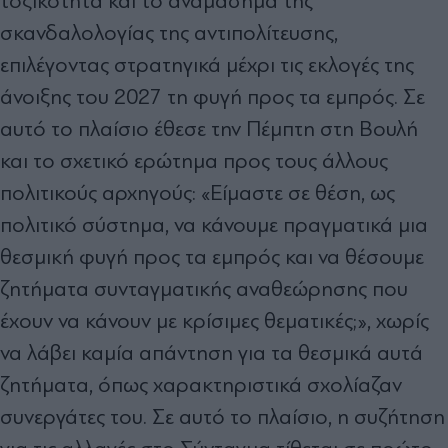
τοξικότητα και το αναµάσηµα της
σκανδαλολογίας της αντιπολίτευσης,
επιλέγοντας στρατηγικά µέχρι τις εκλογές της
άνοιξης του 2027 τη φυγή προς τα εµπρός. Σε
αυτό το πλαίσιο έθεσε την Πέµπτη στη Βουλή
και το σχετικό ερώτηµα προς τους άλλους
πολιτικούς αρχηγούς: «Είµαστε σε θέση, ως
πολιτικό σύστηµα, να κάνουµε πραγµατικά µια
θεσµική φυγή προς τα εµπρός και να θέσουµε
ζητήµατα συνταγµατικής αναθεώρησης που
έχουν να κάνουν µε κρίσιµες θεµατικές;», χωρίς
να λάβει καµία απάντηση για τα θεσµικά αυτά
ζητήµατα, όπως χαρακτηριστικά σχολίαζαν
συνεργάτες του. Σε αυτό το πλαίσιο, η συζήτηση