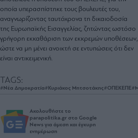
οποία υπερασπίστηκε τους βουλευτές του,
αναγνωρίζοντας ταυτόχρονα τη δικαιοδοσία
της Ευρωπαϊκής Εισαγγελίας, ζητώντας ωστόσο
γρήγορη εκκαθάριση των εκκρεµών υποθέσεων,
ώστε να µη µένει ανοικτή σε εντυπώσεις ότι δεν
είναι αντικειµενική.
TAGS:
#Νέα Δημοκρατία
#Κυριάκος Μητσοτάκης
#ΟΠΕΚΕΠΕ
#Μ
Ακολουθήστε το
parapolitika.gr στο Google
News για άμεση και έγκυρη
ενημέρωση