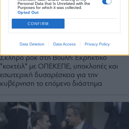
Personal Data that Is Unrelated with the
Purposes for which it was collected.
Opted Out
CONFIRM
ΠΟΛΙΤΙΚΗ
18.04.2026 20:30
Data Deletion
Data Access
Privacy Policy
ΠΕΝΥ ΑΒΡΑΜΙΔΗ
Σκληρό ροκ στη Βουλή: Εκρηκτικό
"κοκτέιλ" με ΟΠΕΚΕΠΕ, υποκλοπές και
εσωτερική δυσαρέσκεια για την
κυβέρνηση το επόμενο διάστημα