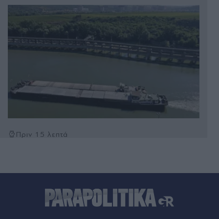
Πριν 15 λεπτά
Ολυμπιακός, μεταγραφές: Τέλος και επίσημα ο
Γιώργος Μασούρας - Ανακοινώθηκε από την
ΝΕΟΜ (Βίντεο)
Πριν 22 λεπτά
Ουκρανία: Υπό ρωσικό έλεγχο δύο χωριά - Πέντε
νεκροί σε εκατέρωθεν πλήγματα