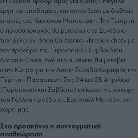
«Η Ελλάδα προορισµός για όλους - Μεγάλα
έργα και υποδοµές», και συνεχίζεται µε διεθνείς
επαφές του Κυριάκου Μητσοτάκη. Την Τετάρτη,
ο πρωθυπουργός θα µετάσχει στο Συνέδριο
των ∆ελφών, όπου θα έχει και «fireside chat» µε
τον πρόεδρο του Ευρωπαϊκού Συµβουλίου,
Antonio Costa, ενώ στη συνέχεια θα µεταβεί
στην Κύπρο για την Ατυπη Σύνοδο Κορυφής την
Πέµπτη - Παρασκευή. Στις 24 και 25 Απριλίου
(Παρασκευή και Σάββατο) επίκειται η επίσκεψη
του Γάλλου προέδρου, Εµανουέλ Μακρόν, στη
χώρα µας.
Στο προσκήνιο η συνταγματική
αναθεώρηση