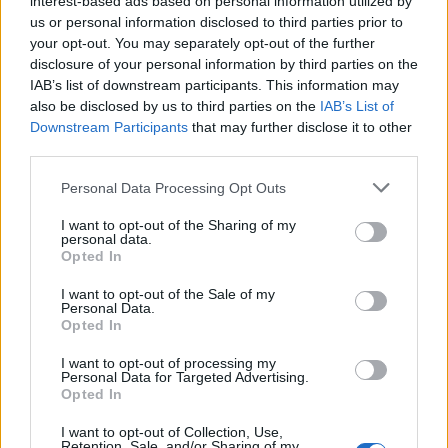
interest-based ads based on personal information utilized by
us or personal information disclosed to third parties prior to
your opt-out. You may separately opt-out of the further
disclosure of your personal information by third parties on the
IAB’s list of downstream participants. This information may
also be disclosed by us to third parties on the
IAB’s List of
ΠΟΛΙΤΙΚΗ
19.04.2026 08:11
Εγγραφή στο newsletter
Downstream Participants
that may further disclose it to other
PARAPOLITIKA NEWSROOM
third parties.
Κυβέρνηση: Με φυγή προς τα µπρος και
Personal Data Processing Opt Outs
"Ατζέντα 2030" η Συνταγµατική
I want to opt-out of the Sharing of my
Αναθεώρηση
personal data.
*
Opted In
Αποδέχομαι τους
όρους χρήσης
και την πολιτική απορρήτου
I want to opt-out of the Sale of my
Personal Data.
Opted In
Εγγραφή
I want to opt-out of processing my
Personal Data for Targeted Advertising.
Opted In
X
I want to opt-out of Collection, Use,
Retention, Sale, and/or Sharing of my