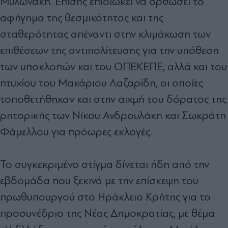
Μυλωνάκη. Επίσης επιδιώκει να ορθώσει το
αφήγηµα της θεσµικότητας και της
σταθερότητας απέναντι στην κλιµάκωση των
επιθέσεων της αντιπολίτευσης για την υπόθεση
των υποκλοπών και του ΟΠΕΚΕΠΕ, αλλά και του
πτυχίου του Μακάριου Λαζαρίδη, οι οποίες
τοποθετήθηκαν και στην αιχµή του δόρατος της
ρητορικής των Νίκου Ανδρουλάκη και Σωκράτη
Φάµελλου για πρόωρες εκλογές.
Το συγκεκριµένο στίγµα δίνεται ήδη από την
εβδοµάδα που ξεκινά µε την επίσκεψη του
πρωθυπουργού στο Ηράκλειο Κρήτης για το
προσυνέδριο της Νέας ∆ηµοκρατίας, µε θέµα