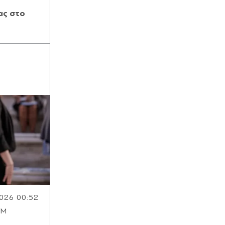
ξενοδοχειακές επενδύσεις σε Λήμνο,
ας στο
Λέσβο και Σάμο, από πολυτελή
resorts μέχρι διεθνή brands
φιλοξενίας
026 00:52
OM