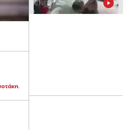
Πριν 15 λεπτά
Μεταναστευτική κρίση στη Θέουτα:
Στο επίκεντρο των συνομιλιών στο
Ευρωκοινοβούλιο οι ευθύνες και η
επόμενη μέρα
σοτάκη
.
Πριν 19 λεπτά
Κέιτι Πέρι & Τζάστιν Τριντό:
Αχώριστοι στις καλοκαιρινές
διακοπές τους στην Ελλάδα - Χέρι
χέρι δίπλα στη θάλασσα και αγκαλιά
σε σκάφος (Εικόνες & Βίντεο)