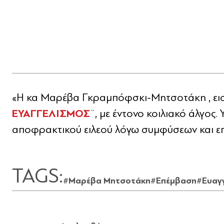
«Η κα Μαρέβα Γκραμπόφσκι-Μητσοτάκη , εισή
ΕΥΑΓΓΕΛΙΣΜΟΣ
¨, με έντονο κοιλιακό άλγος.
αποφρακτικού ειλεού λόγω συμφύσεων και ε
TAGS:
#Μαρέβα Μητσοτάκη
#Επέμβαση
#Ευαγ