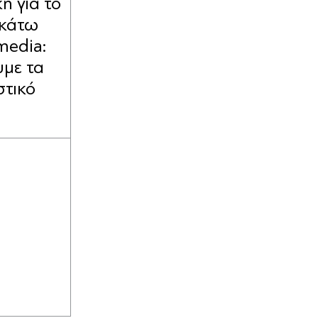
 για το
 κάτω
media:
με τα
στικό