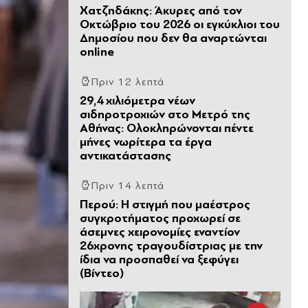
Χατζηδάκης: Άκυρες από τον
Οκτώβριο του 2026 οι εγκύκλιοι του
Δημοσίου που δεν θα αναρτώνται
online
Πριν 12 λεπτά
29,4 χιλιόμετρα νέων
σιδηροτροχιών στο Μετρό της
Αθήνας: Ολοκληρώνονται πέντε
μήνες νωρίτερα τα έργα
αντικατάστασης
Πριν 14 λεπτά
Περού: Η στιγμή που μαέστρος
συγκροτήματος προχωρεί σε
άσεμνες χειρονομίες εναντίον
26χρονης τραγουδίστριας με την
ίδια να προσπαθεί να ξεφύγει
(Βίντεο)