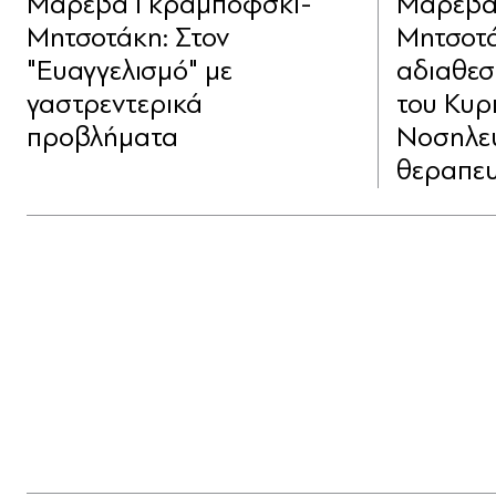
Μαρέβα Γκραμπόφσκι-
Μαρέβα
Μητσοτάκη: Στον
Μητσοτά
"Ευαγγελισμό" με
αδιαθεσ
γαστρεντερικά
του Κυρ
προβλήματα
Νοσηλεύ
θεραπευ