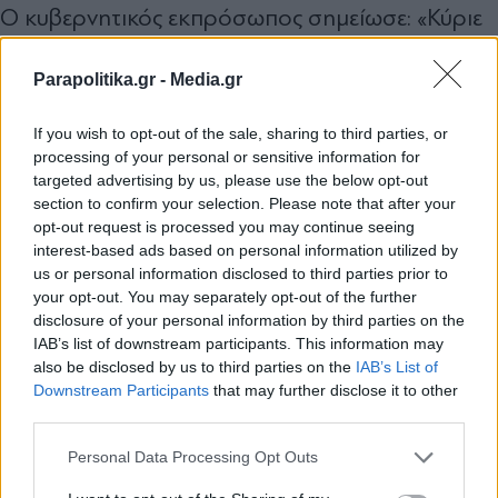
Ο κυβερνητικός εκπρόσωπος σημείωσε: «Κύριε
Ανδρουλάκη, επικίνδυνος είναι αυτός που
Parapolitika.gr -
Media.gr
αμφισβητεί τη Δικαιοσύνη και την καταγγέλλει
με σφοδρότητα, τροφοδοτώντας ακόμα
If you wish to opt-out of the sale, sharing to third parties, or
περισσότερες επιθέσεις από τον “βούρκο” του
processing of your personal or sensitive information for
targeted advertising by us, please use the below opt-out
Διαδικτύου, και μάλιστα προσωπικά σε βάρος
section to confirm your selection. Please note that after your
opt-out request is processed you may continue seeing
του εισαγγελέα του Αρείου Πάγου. Του
interest-based ads based on personal information utilized by
λειτουργού ο οποίος αναδείχθηκε στη θέση του
us or personal information disclosed to third parties prior to
your opt-out. You may separately opt-out of the further
με εισήγηση της πλειοψηφίας όλων των
disclosure of your personal information by third parties on the
ανώτατων δικαστών και εισαγγελέων της χώρας.
IAB’s list of downstream participants. This information may
also be disclosed by us to third parties on the
IAB’s List of
Εγγραφή στο newsletter
Downstream Participants
that may further disclose it to other
Θυμίζω ότι, ακόμα και όταν σύσσωμη η
third parties.
αντιπολίτευση εκμεταλλευόταν πολιτικά την
Personal Data Processing Opt Outs
απόφαση του Μονομελούς Πλημμελειοδικείου