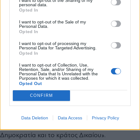
I want to opt-out of the Sharing of my
-η οποία έχει ήδη εφεσιβληθεί-, κανείς από την
personal data.
*
Opted In
Αποδέχομαι τους
όρους χρήσης
κυβέρνηση δεν διανοήθηκε να την κρίνει
και την πολιτική απορρήτου
I want to opt-out of the Sale of my
αρνητικά και δημοσίως. Πολύ δε περισσότερο
Personal Data.
Opted In
να επιτεθεί στον πρωτοδίκη που την εξέδωσε.
Εγγραφή
I want to opt-out of processing my
Κύριε Ανδρουλάκη, ο σεβασμός στη Δικαιοσύνη
Personal Data for Targeted Advertising.
Opted In
και τις αποφάσεις της δεν είναι προαιρετικός.
X
Είναι επιβεβλημένος. Σεβαστείτε, επιτέλους, τον
I want to opt-out of Collection, Use,
Retention, Sale, and/or Sharing of my
Personal Data that Is Unrelated with the
θεσμικό σας ρόλο. Και αντιληφθείτε ότι κάθε
Purposes for which it was collected.
Opted Out
επίθεση κατά της Δικαιοσύνης αποτελεί
προβληματική συμπεριφορά. Όταν, δε, η
CONFIRM
επίθεση αυτή προέρχεται προσωπικά από τον
αρχηγό της αξιωματικής αντιπολίτευσης,
Data Deletion
Data Access
Privacy Policy
συνιστά συμπεριφορά επικίνδυνη για τη
Δημοκρατία και το κράτος Δικαίου».