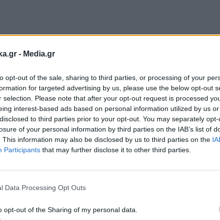
ό τόνο στην εισαγωγική μου τοποθέτηση σε σχέση
ka.gr -
Media.gr
ην πορεία θα καταλάβετε γιατί.
to opt-out of the sale, sharing to third parties, or processing of your per
formation for targeted advertising by us, please use the below opt-out s
αλά γίνω δεκαοχτώ χρονών, οι εφημερίδες είχαν
r selection. Please note that after your opt-out request is processed y
eing interest-based ads based on personal information utilized by us or
Γουτεμβέργιου, που είχε εφευρεθεί πέντε αιώνες π
disclosed to third parties prior to your opt-out. You may separately opt-
losure of your personal information by third parties on the IAB’s list of
. This information may also be disclosed by us to third parties on the
IA
καθημερινότητάς μας. Μέσα σε τέσσερις δεκαετίες
Participants
that may further disclose it to other third parties.
Εγγραφή στο
.
newsletter
l Data Processing Opt Outs
ωτήματα: είναι η τεχνολογία στην υπηρεσία του 
o opt-out of the Sharing of my personal data.