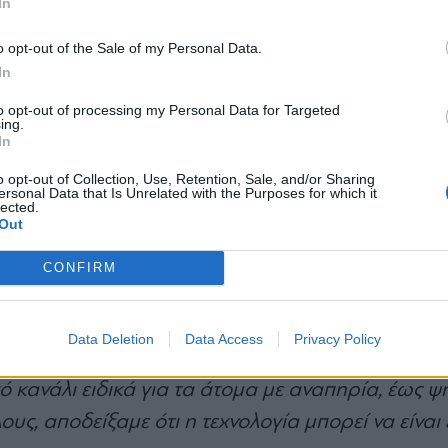
In
πολιτική. Είναι αν το κράτος μπορεί να αξιοποιήσε
*
o opt-out of the Sale of my Personal Data.
Αποδέχομαι τους
όρους χρήσης
αχύτητα, αποτελεσματικότητα, αλλά και ανθρωπιά.
In
και την πολιτική απορρήτου
to opt-out of processing my Personal Data for Targeted
ing.
την ευθύνη να συμβάλω στα πρώτα βήματα αυτής
Εγγραφή
In
χώρα στην Ευρωπαϊκή Ένωση που κινήθηκε αποφασ
o opt-out of Collection, Use, Retention, Sale, and/or Sharing
ersonal Data that Is Unrelated with the Purposes for which it
ευρωπαϊκά χρονοδιαγράμματα.
lected.
X
Out
των και θέσαμε τις βάσεις για το ψηφιακό μέλλο
CONFIRM
ες με επίκεντρο τον άνθρωπο: τις πρώτες ψηφι
μένες για όλους.
Data Deletion
Data Access
Privacy Policy
ό κανάλι ειδικά για τα άτομα με αναπηρία, έως ψ
ς, αποδείξαμε ότι η τεχνολογία μπορεί να είναι