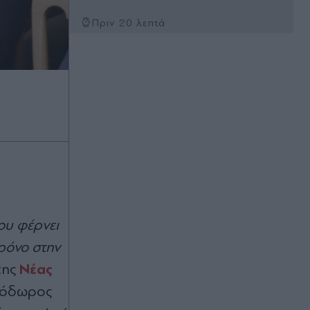
Πριν 20 λεπτά
Φωτιά στη Σκύρο: "Σηκώθηκαν"
τέσσερα εναέρια μέσα
Πριν 21 λεπτά
Τραμπ: "Ήμασταν έτοιμοι για τη
μεγαλύτερη επίθεση από τον Β’
Παγκόσμιο, το Ιράν μας παρακάλεσε
για συνομιλίες" - Νέες απειλές της
Τεχεράνης για "νέα μέτωπα
πολέμου"
Πριν 25 λεπτά
Σίσσυ Χρηστίδου: Η μεγάλη αλλαγή
ου φέρνει
στο "Χαμογέλα και πάλι!" και η
χρόνο στην
ημερομηνία της πρεμιέρας για τη
νέα σεζόν (Εικόνα)
Νέας
της
εόδωρος
Πριν 27 λεπτά