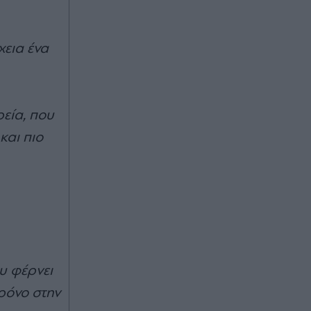
χεια ένα
ρεία, που
και πιο
υ φέρνει
χρόνο στην