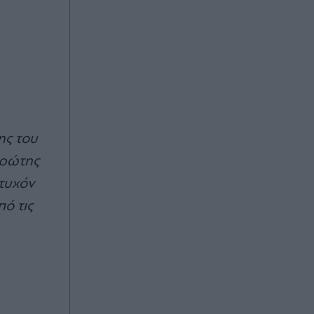
ης του
πρώτης
 τυχόν
ό τις