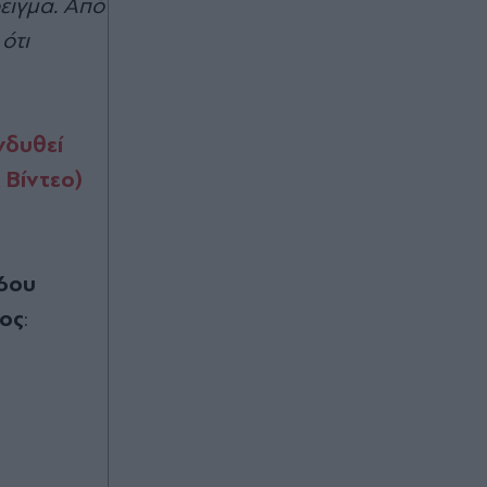
ειγμα. Από
Η "σαβούρα" του Μεταναστευτικού
και µία "αυτοκρατορική" Ευρώπη
ότι
Πριν 30 λεπτά
Πάει για ανατροπή... βόμβα η
νδυθεί
μεταγραφή του Ρόδρι: Η
Μπαρτσελόνα παίρνει προβάδισμα,
 Βίντεο)
χάνει έδαφος η Ρεάλ
Πριν 30 λεπτά
Live η κίνηση στους δρόμους:
16ου
Τροχαίο ατύχημα στον Κηφισό,
μεγάλες καθυστερήσεις προς
ος
:
Πειραιά