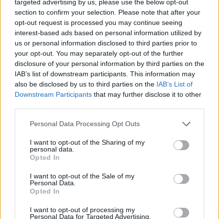
targeted advertising by us, please use the below opt-out
"Ψήφος εμπιστοσύνης" από την επίσκεψη
section to confirm your selection. Please note that after your
του εμίρη του Κατάρ στην Αθήνα: Οι
opt-out request is processed you may continue seeing
interest-based ads based on personal information utilized by
επενδύσεις 1 δισ., ο ρόλος της Ελλάδας
us or personal information disclosed to third parties prior to
στον Κόλπο και η ενόχληση της Τουρκίας
your opt-out. You may separately opt-out of the further
- Τάσος Χατζηβασιλείου & διπλωματικές
disclosure of your personal information by third parties on the
IAB’s list of downstream participants. This information may
πηγές μιλούν στο parapolitika.gr
also be disclosed by us to third parties on the
IAB’s List of
Εγγραφή στο newsletter
Downstream Participants
that may further disclose it to other
third parties.
Personal Data Processing Opt Outs
I want to opt-out of the Sharing of my
personal data.
*
Opted In
Αποδέχομαι τους
όρους χρήσης
και την πολιτική απορρήτου
I want to opt-out of the Sale of my
Personal Data.
Opted In
Εγγραφή
I want to opt-out of processing my
Personal Data for Targeted Advertising.