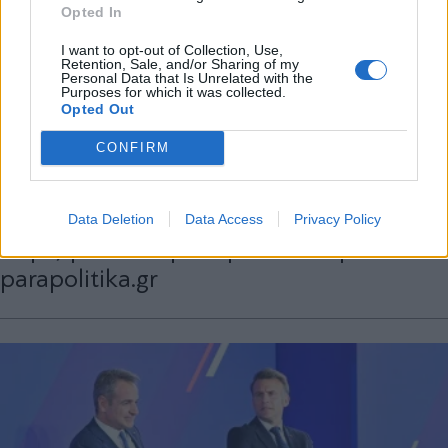
Opted In
X
I want to opt-out of Collection, Use,
Retention, Sale, and/or Sharing of my
ΠΟΛΙΤΙΚΗ
28.04.2026 06:26
Personal Data that Is Unrelated with the
Purposes for which it was collected.
ΧΡΥΣΑ ΜΑΚΡΗ
Opted Out
Ντόναλντ Τραμπ: Πόσο πιθανή είναι μία
CONFIRM
επίσκεψη του προέδρου των ΗΠΑ στην
Αθήνα - Το "παράθυρο" του Ιουλίου και η
"σκιά" του Ιράν - Τι λένε διπλωματικές
Data Deletion
Data Access
Privacy Policy
πηγές για τον Στρατηγικό Διάλογο στο
parapolitika.gr