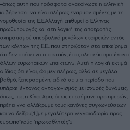
-όπως αυτή που πρόσφατα ανακοίνωσε η ελληνική
κυβέρνηση- να είναι πλήρως εναρμονισμένες με τη
νομοθεσία της Ε.Ε.Αλλαγή επιθυμεί ο Ελληνας
πρωθυπουργός και στη λογική της αποτροπής
σχηματισμού υπερβολικά μεγάλων εταιρειών εντός
των κόλπων της Ε.Ε., που στηριζόταν στο επιχείρημα
ότι δεν πρέπει να αποκτούν, έτσι, πλεονέκτημα έναντι
άλλων ευρωπαϊκών «παικτών». Αυτή η λογική εκτιμά
ο ίδιος ότι είναι, όχι μεν πλήρως, αλλά σε μεγάλο
βαθμό, ξεπερασμένη, ειδικά σε μια περίοδο που
υπάρχει έντονος ανταγωνισμός με ισχυρές δυνάμεις,
όπως, π.χ., η Κίνα. Αρα, όπως επεσήμανε προ ημερών,
πρέπει «να αλλάξουμε τους κανόνες συγχωνεύσεων
και να δείξου[1]με μεγαλύτερη γενναιοδωρία προς
ευρωπαϊκούς “πρωταθλητές”»