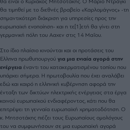
θα είναι ο Κυριάκος Μητσοτάκης. Ο Μάριο Ντράγκι
θα τιμηθεί με το διεθνές βραβείο «Καρλομάγνος» -τη
σημαντικότερη διάκριση για υπηρεσίες προς την
ευρωπαϊκή ενοποίηση- και η τε[1]ετή θα γίνει στη
γερμανική πόλη του Ααχεν στις 14 Μαΐου.
Στο ίδιο πλαίσιο κινούνται και οι προτάσεις του
Ελληνα πρωθυπουργού
για μια ενιαία αγορά στην
ενέργεια
έναντι του κατακερματισμένου τοπίου που
υπάρχει σήμερα. Η πρωτοβουλία που έχει αναλάβει
εδώ και καιρό η ελληνική κυβέρνηση αφορά την
ένταξη των δικτύων ηλεκτρικής ενέργειας στα έργα
κοινού ευρωπαϊκού ενδιαφέροντος, κάτι που θα
επιτρέψει τη γενναία ευρωπαϊκή χρηματοδότηση. Ο
κ. Μητσοτάκης πιέζει τους Ευρωπαίους ομολόγους
του να συμφωνήσουν σε μια ευρωπαϊκή αγορά