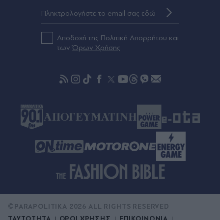
δανεικός από τη Ρεάλ Μαδρίτης ο Φράνκο
Μασταντουόνο
Αποδοχή της
Πολιτική Απορρήτου
και
Πριν 58 λεπτά
των
Όρων Χρήσης
Τουρκία: Πώς "διαβάζουν" στην Άγκυρα την
αμυντική συμφωνία με Σαουδική Αραβία και
Πακιστάν - "Δεν στοχεύει σε καμία χώρα", λέει ο
Ερντογάν
©PARAPOLITIKA 2026 ALL RIGHTS RESERVED
ΤΑΥΤΟΤΗΤΑ
ΟΡΟΙ ΧΡΗΣΗΣ
ΕΠΙΚΟΙΝΩΝΙΑ