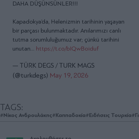
DAHA DÜŞÜNSÜNLER!!!
Kapadokya’da, Helenizmin tarihinin yaşayan
bir parçası bulunmaktadır. Anılarımızı canlı
tutma sorumluluğumuz var; çünkü tarihini
unutan…
https://t.co/bIQwBoiduf
— TÜRK DEGS / TURK MAGS
(@turkdegs)
May 19, 2026
TAGS:
#Νίκος Ανδρουλάκης
#Καππαδοκία
#Ειδήσεις Τουρκία
#Γ
Ακολουθήστε το