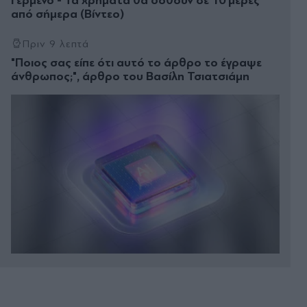
Γερμενό - Τα χρήματα θα δοθούν σε 10 μέρες
από σήμερα (Βίντεο)
Πριν 9 λεπτά
"Ποιος σας είπε ότι αυτό το άρθρο το έγραψε
άνθρωπος;", άρθρο του Βασίλη Τσιατσιάμη
Πριν 17 λεπτά
Θεσσαλονίκη: Καρέ καρέ επεισοδιακή καταδίωξη