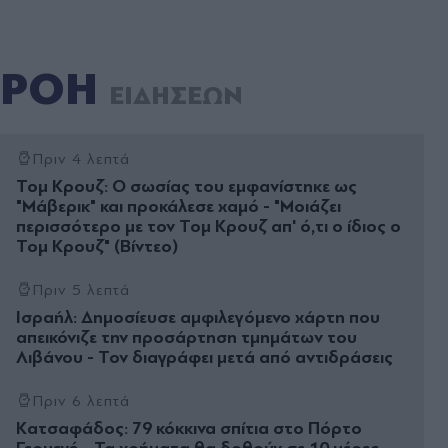
ΡΟΗ
ΕΙΔΗΣΕΩΝ
Πριν 4 λεπτά
Τομ Κρουζ: Ο σωσίας του εμφανίστηκε ως
"Μάβερικ" και προκάλεσε χαμό - "Μοιάζει
περισσότερο με τον Τομ Κρουζ απ' ό,τι ο ίδιος ο
Τομ Κρουζ" (Βίντεο)
Πριν 5 λεπτά
Ισραήλ: Δημοσίευσε αμφιλεγόμενο χάρτη που
απεικόνιζε την προσάρτηση τμημάτων του
Λιβάνου - Τον διαγράφει μετά από αντιδράσεις
Πριν 6 λεπτά
Kατσαφάδος: 79 κόκκινα σπίτια στο Πόρτο