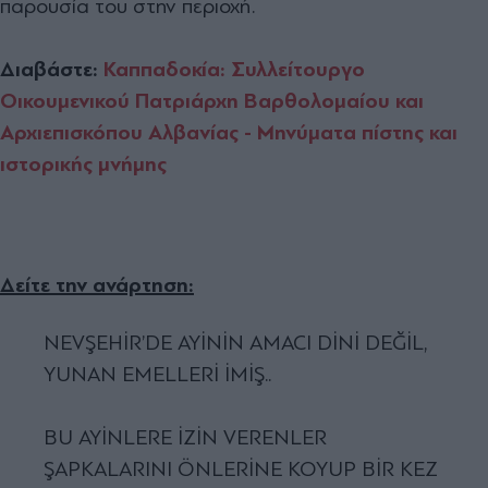
παρουσία του στην περιοχή.
Διαβάστε:
Καππαδοκία: Συλλείτουργο
Οικουμενικού Πατριάρχη Βαρθολομαίου και
Αρχιεπισκόπου Αλβανίας - Μηνύματα πίστης και
ιστορικής μνήμης
Δείτε την ανάρτηση:
NEVŞEHİR’DE AYİNİN AMACI DİNİ DEĞİL,
YUNAN EMELLERİ İMİŞ..
BU AYİNLERE İZİN VERENLER
ŞAPKALARINI ÖNLERİNE KOYUP BİR KEZ