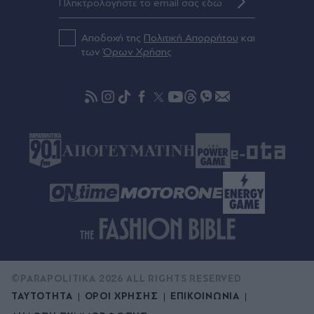
σχήμα της Πειραιώς και οι επαφές Παπασταύρου
στις ΗΠΑ, που άνοιξαν το δρόμο για τη Meridiam
Αποδοχή της
Πολιτική Απορρήτου
και
των
Όρων Χρήσης
Πριν 34 λεπτά
Το φως που "κλέβει" τη νύχτα: Τι είναι η
φωτορύπανση και γιατί μας αφορά
©PARAPOLITIKA 2026 ALL RIGHTS RESERVED
ΤΑΥΤΟΤΗΤΑ
ΟΡΟΙ ΧΡΗΣΗΣ
ΕΠΙΚΟΙΝΩΝΙΑ