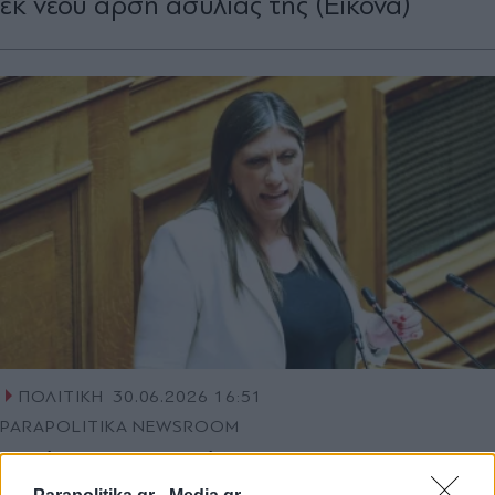
εκ νέου άρση ασυλίας της (Εικόνα)
ΠΟΛΙΤΙΚΗ
30.06.2026 16:51
PARAPOLITIKA NEWSROOM
Βουλή: Άρση ασυλίας της Ζωής