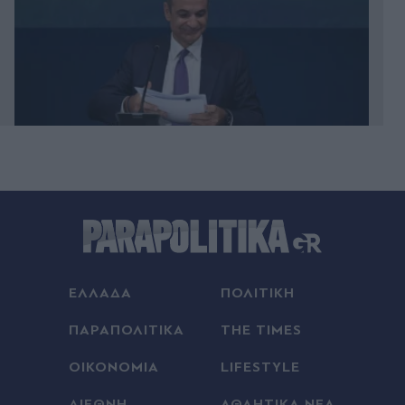
Πριν 17 λεπτά
Άγκυρα: Επαναφέρει τις "γκρίζες ζώνες" στο
Αιγαίο με φόντο το ελληνικό χωροταξικό πλαίσιο
για τον τουρισμό
ΕΛΛΑΔΑ
ΠΟΛΙΤΙΚΗ
Πριν 26 λεπτά
Μαρία Σολωμού: Οι απογευματινές βουτιές με
ΠΑΡΑΠΟΛΙΤΙΚΑ
THE TIMES
μπικίνι στη θάλασσα - "Σκέφτεστε τίποτα
καλύτερο;"
ΟΙΚΟΝΟΜΙΑ
LIFESTYLE
Πριν 27 λεπτά
ΔΙΕΘΝΗ
ΑΘΛΗΤΙΚΑ ΝΕΑ