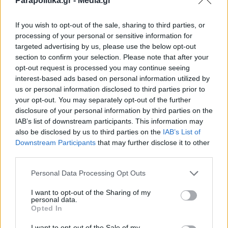
Κωνσταντοπούλου και για τις τρεις
Parapolitika.gr -
Media.gr
δικογραφίες για τα Τέμπη
If you wish to opt-out of the sale, sharing to third parties, or
processing of your personal or sensitive information for
targeted advertising by us, please use the below opt-out
section to confirm your selection. Please note that after your
opt-out request is processed you may continue seeing
interest-based ads based on personal information utilized by
us or personal information disclosed to third parties prior to
your opt-out. You may separately opt-out of the further
disclosure of your personal information by third parties on the
IAB’s list of downstream participants. This information may
also be disclosed by us to third parties on the
IAB’s List of
Εγγραφή στο newsletter
Downstream Participants
that may further disclose it to other
third parties.
Personal Data Processing Opt Outs
I want to opt-out of the Sharing of my
personal data.
*
Opted In
Αποδέχομαι τους
όρους χρήσης
και την πολιτική απορρήτου
I want to opt-out of the Sale of my