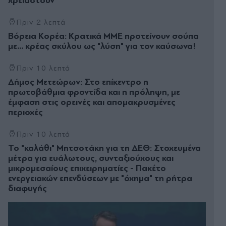
χρειαστούν"
Πριν 2 λεπτά
Βόρεια Κορέα: Κρατικά ΜΜΕ προτείνουν σούπα
με... κρέας σκύλου ως "λύση" για τον καύσωνα!
Πριν 10 λεπτά
Δήμος Μετεώρων: Στο επίκεντρο η
πρωτοβάθμια φροντίδα και η πρόληψη, με
έμφαση στις ορεινές και απομακρυσμένες
περιοχές
Πριν 10 λεπτά
Το "καλάθι" Μητσοτάκη για τη ΔΕΘ: Στοχευμένα
μέτρα για ευάλωτους, συνταξιούχους και
μικρομεσαίους επιχειρηματίες - Πακέτο
ενεργειακών επενδύσεων με "όχημα" τη ρήτρα
διαφυγής