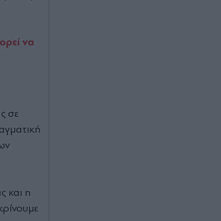
Νεκροταφείο - Η συγκίνηση της
συζύγου του και το τελευταίο αντίο
στον σπουδαίο ερμηνευτή (Εικόνες)
ορεί να
Πριν 32 λεπτά
Κρήτη: Επιχείρηση διάσωσης 40
μεταναστών στα νότια της
Ιεράπετρας - Μεταφέρθηκαν με
ασφάλεια στο λιμάνι
ς σε
Πριν 33 λεπτά
ραγματική
Παπασταύρου: "Η συμφωνία με τη
των
Meridiam ψήφος εμπιστοσύνης στο
έργο διασύνδεσης Ελλάδας, Κύπρου
& Ισραήλ" (Βίντεο)
Πριν 34 λεπτά
ς και η
Βινίσιους: Διέγραψε όλες τις
κρίνουμε
φωτογραφίες του στο Instagram
και... φουντώνουν τα σενάρια για το