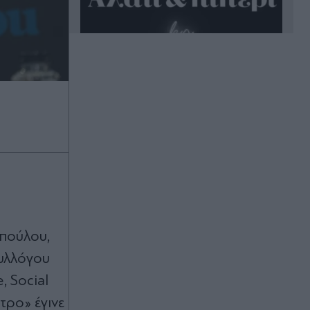
Πριν 23 λεπτά
Το κόλπο να βγουν τα τηγανητά
ψάρια πιο τραγανά και ελαφριά - Το
μυστικό είναι στο αλεύρι
Πριν 26 λεπτά
ΓΕΣ: Κατάταξη επιτυχόντων στη
Σχολή Μονίμων Υπαξιωματικών και
στη Στρατιωτική Σχολή Ευελπίδων -
οπούλου,
Δείτε τις ημερομηνίες
υλλόγου
Πριν 28 λεπτά
 Social
Λάκης Χαλκιάς: Σε λαϊκό
τρο» έγινε
προσκύνημα η σορός του στο Α’