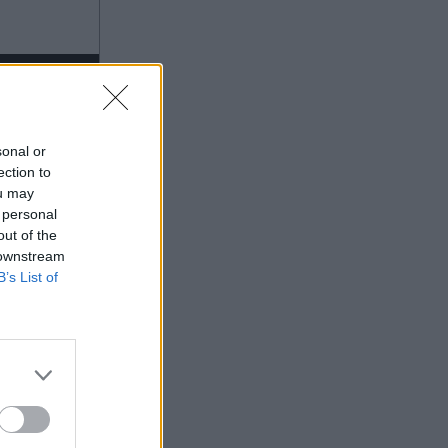
μέλλον του στη Ρεάλ Μαδρίτης
sonal or
ection to
ou may
 personal
out of the
 downstream
B’s List of