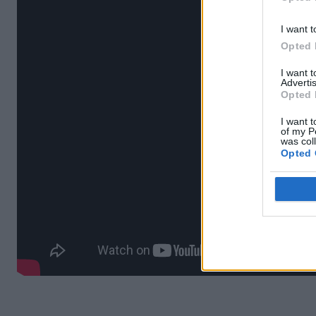
I want t
Opted 
I want 
Advertis
Opted 
I want t
of my P
was col
Opted 