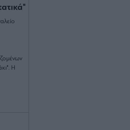
τατικά"
γαλείο
αζομένων
κι". Η