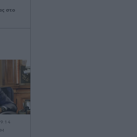
ας στο
19:14
OM