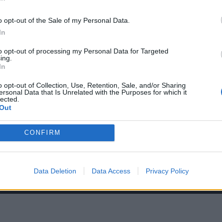
o opt-out of the Sale of my Personal Data.
*
Αποδέχομαι τους
όρους χρήσης
In
και την πολιτική απορρήτου
to opt-out of processing my Personal Data for Targeted
ing.
Εγγραφή
In
o opt-out of Collection, Use, Retention, Sale, and/or Sharing
ersonal Data that Is Unrelated with the Purposes for which it
lected.
X
Out
CONFIRM
Data Deletion
Data Access
Privacy Policy