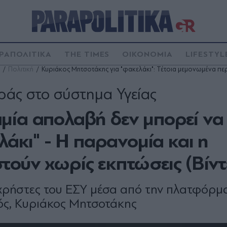
ΡΑΠΟΛΙΤΙΚΑ
THE TIMES
ΟΙΚΟΝΟΜΙΑ
LIFESTYL
Πολιτική
Κυριάκος Μητσοτάκης για "φακελάκι": Τέτοια μεμονωμένα περι
ράς στο σύστημα Υγείας
μία απολαβή δεν μπορεί να
λάκι" - Η παρανομία και η
ούν χωρίς εκπτώσεις (Βίντ
χρήστες του ΕΣΥ μέσα από την πλατφόρμ
ός, Κυριάκος Μητσοτάκης