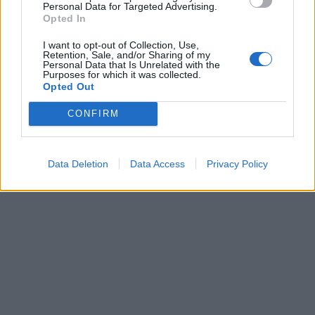
Personal Data for Targeted Advertising.
Opted In
X
I want to opt-out of Collection, Use,
ΠΟΛΙΤΙΚΗ
09.09.2025 12:50
Retention, Sale, and/or Sharing of my
Personal Data that Is Unrelated with the
ΓΙΑΝΝΗΣ Α. ΠΟΛΙΤΗΣ
Purposes for which it was collected.
"Επίθεση" Συρεγγέλα σε ΠΑΣΟΚ και
Opted Out
ΣΥΡΙΖΑ: Τάζουν για το δημογραφικό και
CONFIRM
το στεγαστικό λεφτά που δεν έχουν
Data Deletion
Data Access
Privacy Policy