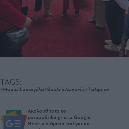
TAGS:
#Μαρία Συρεγγέλα
#Βουλή
#Αφγανές
#Ταλιμπάν
Ακολουθήστε το
parapolitika.gr στο Google
News για άμεση και έγκυρη