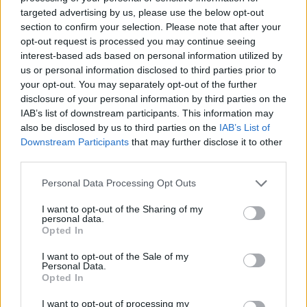
ΓΙΑΝΝΗΣ Α. ΠΟΛΙΤΗΣ
targeted advertising by us, please use the below opt-out
Συρεγγέλα: Υπέβαλε αναφορά στον
section to confirm your selection. Please note that after your
opt-out request is processed you may continue seeing
Νικήτα Κακλαμάνη για αντιδεοντολογική,
interest-based ads based on personal information utilized by
συκοφαντική και υβριστική
us or personal information disclosed to third parties prior to
your opt-out. You may separately opt-out of the further
συμπεριφορά της Κωνσταντοπούλου
disclosure of your personal information by third parties on the
προς το πρόσωπό της
IAB’s list of downstream participants. This information may
also be disclosed by us to third parties on the
IAB’s List of
Εγγραφή στο newsletter
Downstream Participants
that may further disclose it to other
third parties.
Personal Data Processing Opt Outs
I want to opt-out of the Sharing of my
personal data.
*
Opted In
Αποδέχομαι τους
όρους χρήσης
και την πολιτική απορρήτου
I want to opt-out of the Sale of my
Personal Data.
Opted In
Εγγραφή
I want to opt-out of processing my