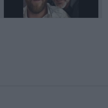
08.08.2026 23:44
Ελαφονήσι: Παρκαδόρος συνελήφθη για έβδομη
φορά - Αστυνομικοί παρίσταναν τους τουρίστες
(Βίντεο)
08.08.2026 23:34
Αθηνών-Σουνίου: Σοβαρό τροχαίο από
αναστροφή ΙΧ - Συγκρούστηκε με μηχανή της
ΔΙΑΣ, δύο αστυνομικοί τραυματίες (Βίντεο)
08.08.2026 23:23
Μυστράς: "Ήταν λάθος η συμπεριφορά μου" - Τι
λέει ο 55χρονος που έκρυβε τον νεκρό πατέρα
του στον καταψύκτη (Βίντεο)