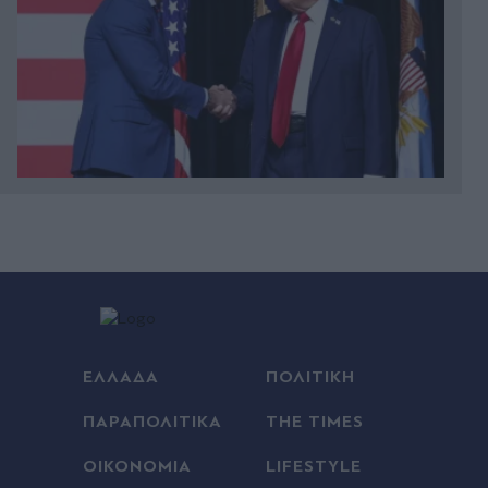
00:41
Χαλκίδα: Στο νοσοκομείο 30χρονη μετά από
πτώση από τη γέφυρα
00:37
Ο αδελφός της Αντζελίνα Τζολί αποκάλυψε ότι
είναι γκέι: "Κουράστηκα να κρύβομαι" - Η
ΕΛΛΑΔΑ
ΠΟΛΙΤΙΚΗ
επιστολή και το μήνυμα προς την οικογένειά του
(Εικόνες)
ΠΑΡΑΠΟΛΙΤΙΚΑ
THE TIMES
ΟΙΚΟΝΟΜΙΑ
LIFESTYLE
00:36