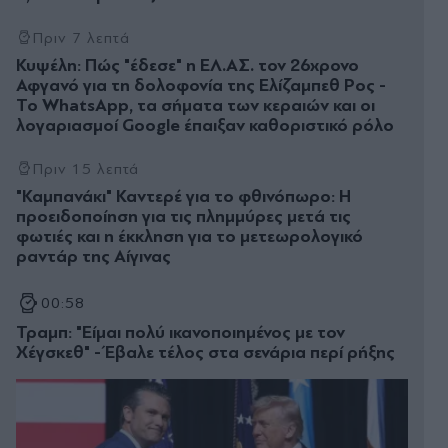
Πριν 7 λεπτά
Κυψέλη: Πώς "έδεσε" η ΕΛ.ΑΣ. τον 26χρονο
Αφγανό για τη δολοφονία της Ελίζαμπεθ Ρος -
Το WhatsApp, τα σήματα των κεραιών και οι
λογαριασμοί Google έπαιξαν καθοριστικό ρόλο
Πριν 15 λεπτά
"Καμπανάκι" Καντερέ για το φθινόπωρο: Η
προειδοποίηση για τις πλημμύρες μετά τις
φωτιές και η έκκληση για το μετεωρολογικό
ραντάρ της Αίγινας
00:58
Τραμπ: "Είμαι πολύ ικανοποιημένος με τον
Χέγσκεθ" - Έβαλε τέλος στα σενάρια περί ρήξης