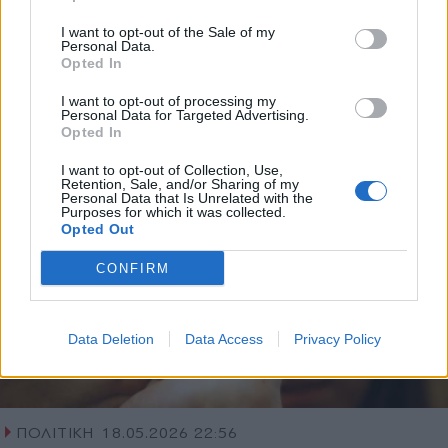
Grexit με κωδικό "Αλβανία" - Οι
και την πολιτική απορρήτου
I want to opt-out of the Sale of my
Ευρωπαίοι υπολόγιζαν 60 έως 80%
Personal Data.
Opted In
υποτίμηση του νέου νομίσματος (Βίντεο)
Εγγραφή
I want to opt-out of processing my
Personal Data for Targeted Advertising.
Opted In
X
I want to opt-out of Collection, Use,
Retention, Sale, and/or Sharing of my
Personal Data that Is Unrelated with the
Purposes for which it was collected.
Opted Out
CONFIRM
Data Deletion
Data Access
Privacy Policy
ΠΟΛΙΤΙΚΗ
18.05.2026 22:56