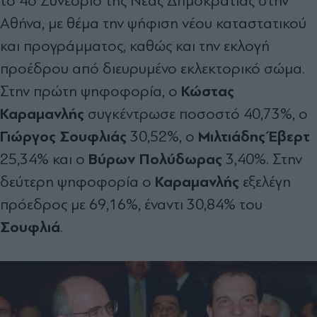
το 4ο Συνέδριο της Νέας Δημοκρατίας στην
Αθήνα, με θέμα την ψήφιση νέου καταστατικού
και προγράμματος, καθώς και την εκλογή
προέδρου από διευρυμένο εκλεκτορικό σώμα.
Κώστας
Στην πρώτη ψηφοφορία, ο
Καραμανλής
συγκέντρωσε ποσοστό 40,73%, ο
Γιώργος Σουφλιάς
Μιλτιάδης Έβερτ
30,52%, ο
Βύρων Πολύδωρας
25,34% και ο
3,40%. Στην
Καραμανλής
δεύτερη ψηφοφορία ο
εξελέγη
πρόεδρος με 69,16%, έναντι 30,84% του
Σουφλιά
.