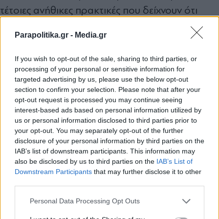
τέτοιες ανήθικες πρακτικές που δείχνουν ότι
ξεβολεύονται με την παρουσία μας και νομίζουν
Parapolitika.gr -
Media.gr
ότι θα φοβηθούμε και ότι θα αναστατωθούμε.
Δεν θα φοβηθούμε, δεν θα σταματήσουμε, δεν
If you wish to opt-out of the sale, sharing to third parties, or
processing of your personal or sensitive information for
θα χάσουμε λεπτό τον στόχο από τα μάτια μας
targeted advertising by us, please use the below opt-out
όσο θόρυβο και να κάνουν. Σε ό,τι με αφορά,
section to confirm your selection. Please note that after your
opt-out request is processed you may continue seeing
πολλά έχω ακούσει μέχρι τώρα, αλλά
interest-based ads based on personal information utilized by
πρόσφατα ψευδώνυμο τρολ του διαδικτύου
us or personal information disclosed to third parties prior to
your opt-out. You may separately opt-out of the further
έσπευσε να γράψει ότι ήμουν στέλεχος σε
disclosure of your personal information by third parties on the
τράπεζα σε θέση ευθύνης όταν εγκρίθηκαν
IAB’s list of downstream participants. This information may
also be disclosed by us to third parties on the
IAB’s List of
δάνεια προς γνωστό επιχειρηματία. Δεν έχω
Εγγραφή στο newsletter
Downstream Participants
that may further disclose it to other
εργαστεί ποτέ στη ζωή μου σε καμία τράπεζα
third parties.
και για καμία τράπεζα, η διαδρομή μου είναι
Personal Data Processing Opt Outs
εντελώς διάφανη. Αποφάσισα να ασκήσω όλα