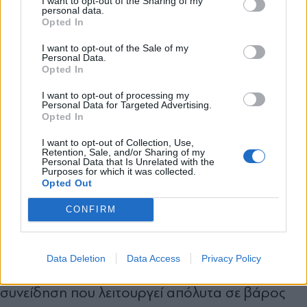
I want to opt-out of the Sharing of my
personal data.
τα δικαιώματά μου, θα απευθυνθώ στις
*
Opted In
Αποδέχομαι τους
όρους χρήσης
αρμόδιες Αρχές ώστε να πέσει η μάσκα του
και την πολιτική απορρήτου
I want to opt-out of the Sale of my
συγκεκριμένου και να προχωρήσω σε όλες τις
Personal Data.
Opted In
Εγγραφή
προβλεπόμενες νομικές ενέργειες.
I want to opt-out of processing my
Personal Data for Targeted Advertising.
Κληθείσα να σχολιάσει τον επικείμενο ανασχηματισμό
Opted In
X
Θ.ΚΟΥΦΟΝΙΚΟΛΑΚΟΥ: Δεν υπάρχει καμία
I want to opt-out of Collection, Use,
Retention, Sale, and/or Sharing of my
ελπίδα γι' αυτή την κυβέρνηση, είναι τόσο βαθιά
Personal Data that Is Unrelated with the
Purposes for which it was collected.
η διαφθορά, είναι τόσο πολύ έντονη η αίσθηση
Opted Out
αυτής της νοοτροπίας που εξέφρασε κι ο κ.
CONFIRM
Λαζαρίδης «γιατί είμαι ωραίος», είναι τόσο
έντονο το στοιχείο της κομματικής συνείδησης
Data Deletion
Data Access
Privacy Policy
έναντι της εθνικής, δηλαδή είναι μια κομματική
συνείδηση που λειτουργεί απόλυτα σε βάρος