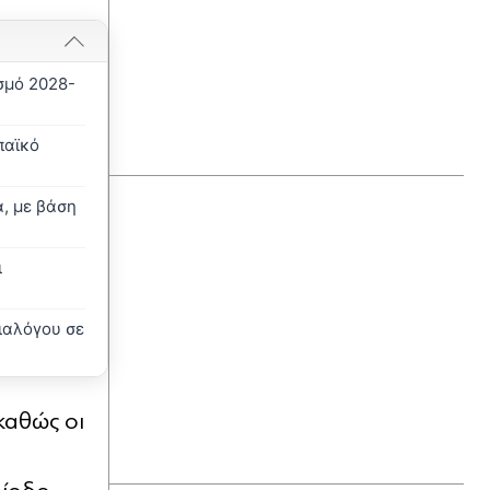
Πριν 37 λεπτά
Ακίνητα: Σε ποιες περιοχές
σμό 2028-
αυξάνονται οι διαθέσιμες κατοικίες -
Ανεβαίνουν οι τιμές, δυσεύρετα τα
μεγάλα σπίτια
παϊκό
Πριν 46 λεπτά
α, με βάση
Μετώπη: 43χρονος αλλοδαπός
ανασύρθηκε χωρίς τις αισθήσεις
ι
του
Πριν 55 λεπτά
ιαλόγου σε
Πέθανε το λευκό κουτάβι που
"υιοθετήθηκε" από αγέλη λύκων για
περίπου 40 ημέρες στην Κεντρική
Μακεδονία
καθώς οι