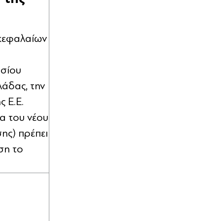
 κεφαλαίων
ισίου
λάδας, την
ς Ε.Ε.
α του νέου
ης) πρέπει
ση το