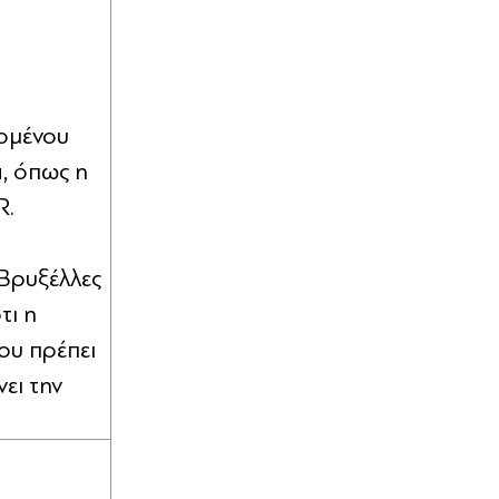
νομένου
, όπως η
R.
 Βρυξέλλες
τι η
ου πρέπει
ει την