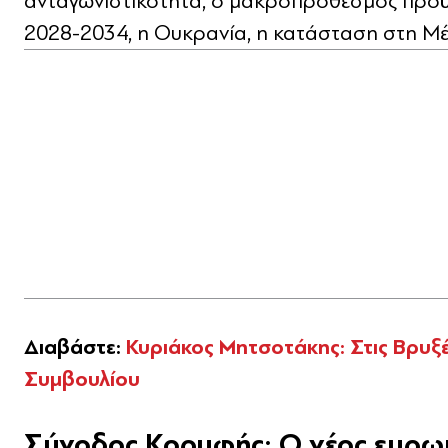
ανταγωνιστικότητα, ο μακροπρόθεσμος προϋ
2028-2034, η Ουκρανία, η κατάσταση στη Μέ
Διαβάστε:
Κυριάκος Μητσοτάκης: Στις Βρυξ
Συμβουλίου
Σύνοδος Κορυφής: Ο νέος ευρωπ