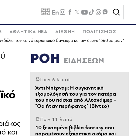
En
E
ΑΘΛΗΤΙΚΑ ΝΕΑ
ΔΙΕΘΝΗ
ΠΟΛΙΤΙΣΜΟΣ
νδύλια, τον κοινό ευρωπαϊκό δανεισμό και την άμυνα "360 μοιρών"
ού
ΡΟΗ
ΕΙΔΗΣΕΩΝ
Πριν 6 λεπτά
Άντι Μπέρναμ: Η συγκινητική
ϊκό
εξομολόγησή του για τον πατέρα
του που πάσχει από Αλτσχάιμερ -
"Θα ήταν περήφανος" (Βίντεο)
Πριν 11 λεπτά
ριάκος
10 ξεχασμένα βιβλία fantasy που
μό και
παραμένουν εξαιρετικά ακόμα και