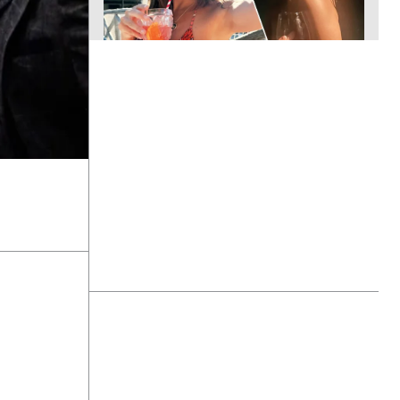
Πριν 19 λεπτά
"Χειμαρρώδης" ο Χάντερ Μπάιντεν:
"Ο πατέρας μου έχει μεταστάσεις
στα οστά - Έπινα 4 λίτρα βότκα τη
μέρα, κάπνιζα κρακ κάθε 15 λεπτά"
Πριν 26 λεπτά
Ο Τζόλης σχολίασε το πρώτο του
γκολ με την Άρσεναλ: "Και χωρίς την
κόντρα, μέσα θα πήγαινε" (Βίντεο)
Πριν 35 λεπτά
Πέτρος Κουσουλός: Οι
"Αποκαλύψεις" επιστρέφουν και το
πρώτο τρέιλερ ανοίγει τον δρόμο
για τη νέα σεζόν - Τι μένει ακόμη
κρυφό (Βίντεο)