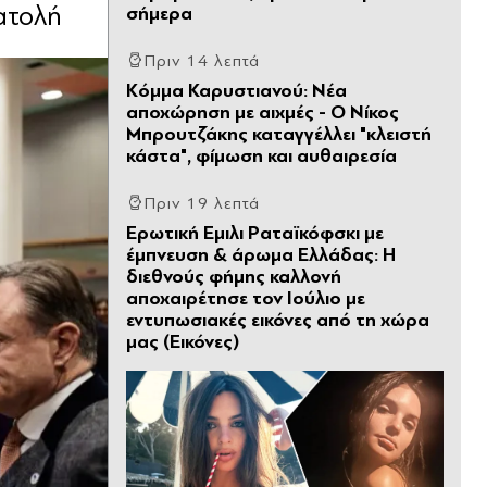
ατολή
σήμερα
Πριν 14 λεπτά
Κόμμα Καρυστιανού: Νέα
αποχώρηση με αιχμές - Ο Νίκος
Μπρουτζάκης καταγγέλλει "κλειστή
κάστα", φίμωση και αυθαιρεσία
Πριν 19 λεπτά
Ερωτική Εµιλι Ραταϊκόφσκι µε
έµπνευση & άρωµα Ελλάδας: Η
διεθνούς φήμης καλλονή
αποχαιρέτησε τον Ιούλιο με
εντυπωσιακές εικόνες από τη χώρα
μας (Εικόνες)