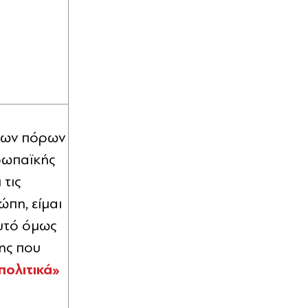
 των πόρων
υρωπαϊκής
 τις
ώπη, είμαι
Αυτό όμως
ης που
πολιτικά»