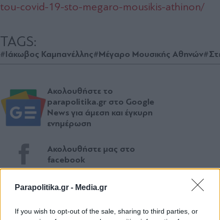
tou-covid-19-sto-megaro-mousikis-athinon/
TAGS:
#Ιάκωβος Καμπανέλλης
#Μέγαρο Μουσικής Αθηνών
#Στ
Ακολουθήστε το
parapolitika.gr στο Google
News για άμεση και έγκυρη
ενημέρωση
Ακολουθήστε μας στο
facebook
Parapolitika.gr -
Media.gr
Ακολουθήστε μας στο
twitter
If you wish to opt-out of the sale, sharing to third parties, or