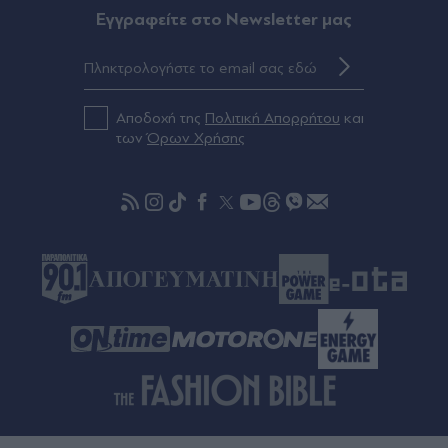
Έρωτας και εκδίκηση με "Κρίνο και
Eγγραφείτε στο Newsletter μας
αγκάθι": Γεροντιδάκης, Παντούση, Διδασκάλου,
Τσορτέκης και Μάινας πρωταγωνιστούν στη νέα
δραματική σειρά του ΑΝΤ1 (Βίντεο)
Αποδοχή της
Πολιτική Απορρήτου
και
των
Όρων Χρήσης