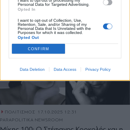
Μουσικής σε μορφή μιούζικαλ με 17μελή
I want to opt-out of processing my
Personal Data for Targeted Advertising.
θίασο το έργο του Καμπανέλλη
Opted In
X
I want to opt-out of Collection, Use,
Retention, Sale, and/or Sharing of my
Personal Data that Is Unrelated with the
Purposes for which it was collected.
Opted Out
CONFIRM
Data Deletion
Data Access
Privacy Policy
ΠΟΛΙΤΙΣΜΟΣ
17.10.2025 12:31
PARAPOLITIKA NEWSROOM
Μίκης 100: Ο Στέφανος Κορκολής και η