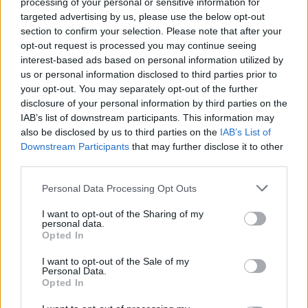
processing of your personal or sensitive information for
targeted advertising by us, please use the below opt-out
section to confirm your selection. Please note that after your
ΣΧΕΤΙΚΗ ΕΙΔΗΣΕΟΓΡΑΦΙΑ
opt-out request is processed you may continue seeing
interest-based ads based on personal information utilized by
us or personal information disclosed to third parties prior to
your opt-out. You may separately opt-out of the further
disclosure of your personal information by third parties on the
IAB’s list of downstream participants. This information may
also be disclosed by us to third parties on the
IAB’s List of
Εγγραφή στο newsletter
Downstream Participants
that may further disclose it to other
third parties.
Personal Data Processing Opt Outs
I want to opt-out of the Sharing of my
personal data.
*
Opted In
Αποδέχομαι τους
όρους χρήσης
και την πολιτική απορρήτου
I want to opt-out of the Sale of my
ΠΟΛΙΤΙΣΜΟΣ
19.01.2022 11:08
Personal Data.
Opted In
Η αυλή των θαυμάτων: Στο Μέγαρο
Εγγραφή