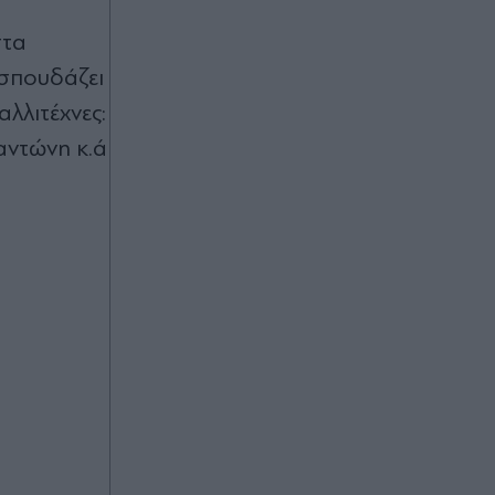
της Αττικής την Παρασκευή 7
Αυγούστου
στα
 σπουδάζει
πριν μία ώρα
αλλιτέχνες:
Υψηλός κίνδυνος πυρκαγιάς σχεδόν
στη μισή Ελλάδα την Παρασκευή 8
αντώνη κ.ά
Αυγούστου - Δείτε τον Χάρτη
πριν μία ώρα
Καιρός: Ανεβαίνει η θερμοκρασία το
Σαββατοκύριακο, σε ποιες περιοχές
θα βρέξει - Ενισχυμένοι άνεμοι στο
Αιγαίο (Βίντεο)
πριν μία ώρα
Εορτολόγιο: Ποιοι γιορτάζουν την
Παρασκευή 7 Αυγούστου