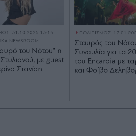
ΣΜΟΣ
31.10.2025 13:14
ΠΟΛΙΤΙΣΜΟΣ
17.01.20
TIKA NEWSROOM
Σταυρός του Νότο
ταυρό του Νότου" η
Συναυλία για τα 20
τυλιανού, με guest
του Εncardia με τ
ερίνα Στανίση
και Φοίβο Δεληβο