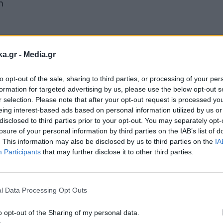
η
ka.gr -
Media.gr
to opt-out of the sale, sharing to third parties, or processing of your per
ρούνης
formation for targeted advertising by us, please use the below opt-out s
r selection. Please note that after your opt-out request is processed y
eing interest-based ads based on personal information utilized by us or
disclosed to third parties prior to your opt-out. You may separately opt-
ς Κόσμος
losure of your personal information by third parties on the IAB’s list of
. This information may also be disclosed by us to third parties on the
IA
Participants
that may further disclose it to other third parties.
Εγγραφή στο
newsletter
l Data Processing Opt Outs
/gr-el/tickets/music/bioleta-ikari/
o opt-out of the Sharing of my personal data.