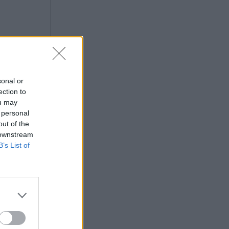
sonal or
ection to
ou may
 personal
out of the
 downstream
B’s List of