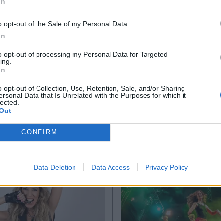
In
*
o opt-out of the Sale of my Personal Data.
Αποδέχομαι τους
όρους χρήσης
In
υ Νότου
και την πολιτική απορρήτου
to opt-out of processing my Personal Data for Targeted
ing.
Εγγραφή
In
o opt-out of Collection, Use, Retention, Sale, and/or Sharing
Ακολουθήστε μας στο
Ακολουθήστε μ
ersonal Data that Is Unrelated with the Purposes for which it
lected.
facebook
twitter
X
Out
CONFIRM
Data Deletion
Data Access
Privacy Policy