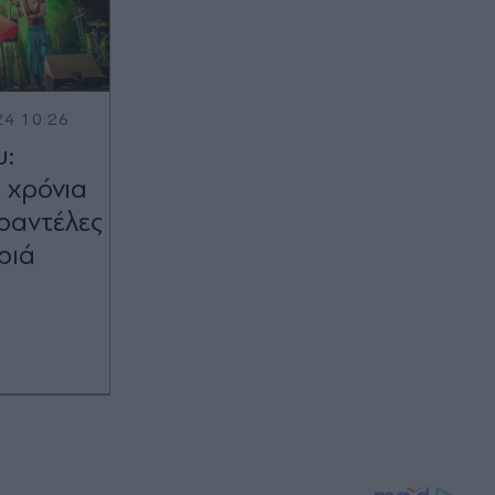
24 10:26
υ:
 χρόνια
αραντέλες
ριά