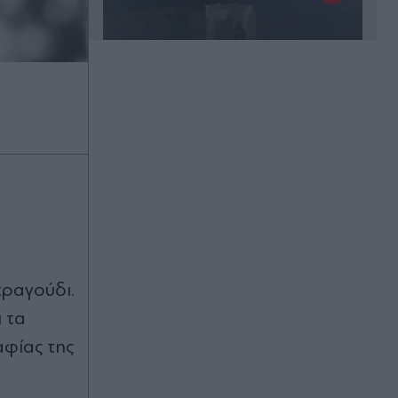
Πριν 38 λεπτά
Διακοπές νερού σε Αθήνα, Αιγάλεω,
Κερατσίνι και άλλες περιοχές της
Αττικής την Παρασκευή 7
Αυγούστου
Πριν 47 λεπτά
Ισχυρός σεισμός 5,8 Ρίχτερ στις
 τραγούδι.
Φιλιππίνες: Αισθητός και στη Μανίλα
(Βίντεο)
 τα
αφίας της
Πριν 51 λεπτά
Διακοπές ρεύματος σε Γλυφάδα,
Καλλιθέα, Αθήνα και άλλες περιοχές