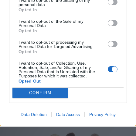
I want to opt-out of the Sharing of my
personal data.
Σας έχουμε συνηθίσει περισσότερο σε κωμικούς
*
Opted In
Αποδέχομαι τους
όρους χρήσης
ρόλους. Θα σας δούμε σε κάποιον πολύ δραματικό
και την πολιτική απορρήτου
ρόλο;
I want to opt-out of the Sale of my
Personal Data.
Opted In
Το κοιτάω. Το ψάχνω. Όποτε έχω παίξει σε έργα
Εγγραφή
I want to opt-out of processing my
σκοτεινά με βαρύ συναισθηματικό φορτίο και
Personal Data for Targeted Advertising.
Opted In
φόνους έχω περάσει πολύ όμορφα. Με την
X
έννοια ότι αυτό το ταξίδι μου δίνει πολλά. Πολύ
I want to opt-out of Collection, Use,
Retention, Sale, and/or Sharing of my
εύκολα θα έμπαινα σε αυτή τη διαδικασία. Αν
Personal Data that Is Unrelated with the
Purposes for which it was collected.
Opted Out
προκύψει ένας τέτοιος ρόλος, θα τον έκανα
άνετα. Αλλά νομίζω πως οι μεγαλύτερες αλήθειες
CONFIRM
λέγονται μέσα στις κωμωδίες και όχι στα
δράματα.
Data Deletion
Data Access
Privacy Policy