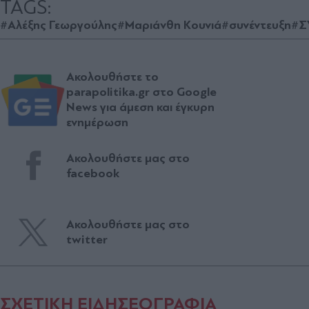
TAGS:
#Αλέξης Γεωργούλης
#Μαριάνθη Κουνιά
#συνέντευξη
#Σ
Ακολουθήστε το
parapolitika.gr στο Google
News για άμεση και έγκυρη
ενημέρωση
Ακολουθήστε μας στο
facebook
Ακολουθήστε μας στο
twitter
ΣΧΕΤΙΚΗ ΕΙΔΗΣΕΟΓΡΑΦΙΑ