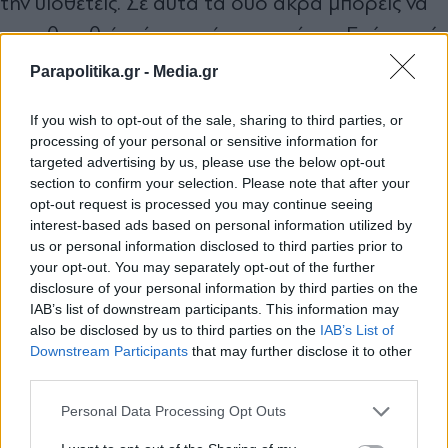
την υιοθετείς. Σε αυτά τα δυο άκρα μπορείς να
τοποθετηθείς μέχρι εκεί που αντέχεις. Εγώ κοιτώ
να είμαι ευτυχισμένος και με τα λίγα και με τα
Parapolitika.gr -
Media.gr
πολλά όταν έρθουν. Το θέμα είναι όταν σου
If you wish to opt-out of the sale, sharing to third parties, or
έρχονται καλά τα πράγματα, να μην υπερεκτιμάς
processing of your personal or sensitive information for
τον εαυτό σου.
targeted advertising by us, please use the below opt-out
section to confirm your selection. Please note that after your
opt-out request is processed you may continue seeing
Πέσατε ποτέ σε αυτήν την παγίδα;
interest-based ads based on personal information utilized by
us or personal information disclosed to third parties prior to
Δεν νομίζω ότι εγκλωβίστηκα ποτέ στην επιτυχία.
your opt-out. You may separately opt-out of the further
disclosure of your personal information by third parties on the
Απλώς θα έλεγα ότι οι γύρω σου κοιτούν να σε
IAB’s list of downstream participants. This information may
εγκλωβίσουν σε αυτό. Αν έχεις πετύχει μια-δυο
also be disclosed by us to third parties on the
IAB’s List of
Εγγραφή στο newsletter
Downstream Participants
that may further disclose it to other
φορές, ο κόσμος περιμένει και την τρίτη. Το
third parties.
θέμα είναι πως εσύ αποδέχεσαι αυτό που
Personal Data Processing Opt Outs
σκέφτονται οι άλλοι.