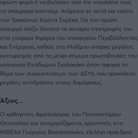
πρώτη φορά ή να βγάλουν από την ντουλάπα τους
το υπουργικό κοστούµι. Ανάµεσα σε αυτά και εκείνο
του Τρικαλινού Κώστα Σκρέκα. Για τον πρώην
υπουργό παίζει δυνατά το σενάριο επιστροφής του
στα γνώριµα ληµέρια του υπουργείου Περιβάλλοντος
και Ενέργειας, καθώς στο Μαξίµου υπάρχει µεγάλος
εκνευρισµός από τις µέχρι σήµερα πρωτοβουλίες του
υπουργού Θεόδωρου Σκυλακάκη όσον αφορά το
θέµα των συγχωνεύσεων των ∆ΕΥΑ, που προκάλεσε
µεγάλες αντιδράσεις στους δηµάρχους…
Άξιος…
Ο καθηγητής Αιµατολογίας του Πανεπιστηµίου
Θεσσαλίας και συνεργαζόµενος ερευνητής στο
#ΙΙΒΕΑΑ Γεώργιος Βασιλόπουλος εξελέγη πρόεδρος