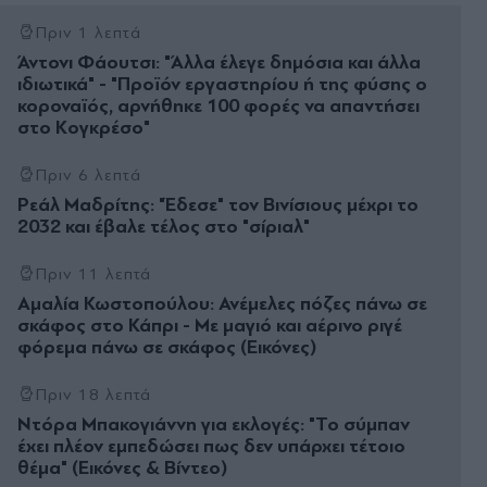
Πριν 1 λεπτά
Άντονι Φάουτσι: "Άλλα έλεγε δημόσια και άλλα
ιδιωτικά" - "Προϊόν εργαστηρίου ή της φύσης ο
κοροναϊός, αρνήθηκε 100 φορές να απαντήσει
στο Κογκρέσο"
Πριν 6 λεπτά
Ρεάλ Μαδρίτης: "Έδεσε" τον Βινίσιους μέχρι το
2032 και έβαλε τέλος στο "σίριαλ"
Πριν 11 λεπτά
Αμαλία Κωστοπούλου: Ανέμελες πόζες πάνω σε
σκάφος στο Κάπρι - Με μαγιό και αέρινο ριγέ
φόρεμα πάνω σε σκάφος (Εικόνες)
Πριν 18 λεπτά
Ντόρα Μπακογιάννη για εκλογές: "Το σύμπαν
έχει πλέον εμπεδώσει πως δεν υπάρχει τέτοιο
θέμα" (Eικόνες & Βίντεο)