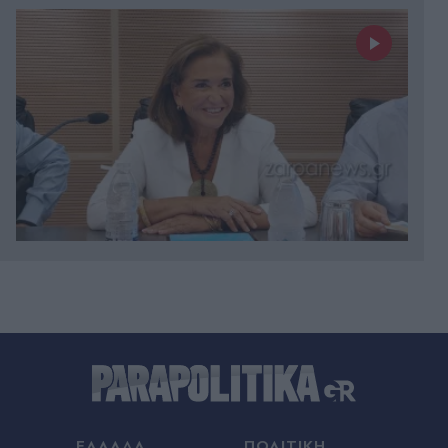
Πριν 18 λεπτά
Πνιγμός 42χρονης στα Μάλια: Έγινε θυσία για να
σώσει τη φίλη της η Ολλανδή - Πέντε άνθρωποι
εναλλάξ τής έκαναν ΚΑΡΠΑ για 15 λεπτά (Βίντεο)
Πριν 27 λεπτά
"Μύδροι" Χρίστου Κούγια για δημοσιεύματα που
αφορούν την προσωπική του ζωή - "Θα κινηθώ
ΕΛΛΑΔΑ
ΠΟΛΙΤΙΚΗ