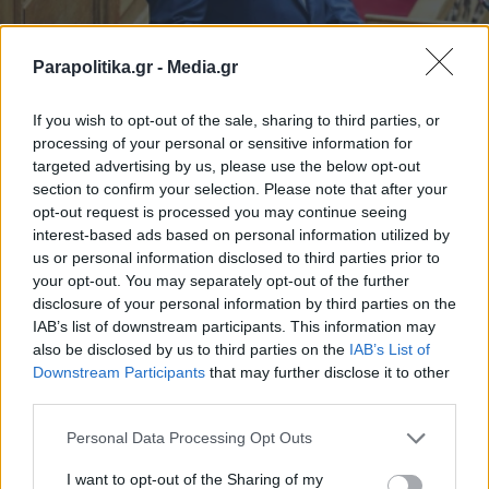
Parapolitika.gr -
Media.gr
SECRET
26.05.2025 20:14
ΤΣΟΠΑΝΑΚΟΣ
If you wish to opt-out of the sale, sharing to third parties, or
Οι διεργασίες των αποζημιώσεων στη
processing of your personal or sensitive information for
targeted advertising by us, please use the below opt-out
Θεσσαλία, τα πολιτικά σενάρια ενόψει
section to confirm your selection. Please note that after your
εκλογών στη Λάρισα και οι γκρίνιες για
opt-out request is processed you may continue seeing
interest-based ads based on personal information utilized by
την κατεδάφιση του Αρχαίου Θεάτρου
us or personal information disclosed to third parties prior to
your opt-out. You may separately opt-out of the further
disclosure of your personal information by third parties on the
IAB’s list of downstream participants. This information may
also be disclosed by us to third parties on the
IAB’s List of
Εγγραφή στο newsletter
Downstream Participants
that may further disclose it to other
third parties.
Personal Data Processing Opt Outs
I want to opt-out of the Sharing of my