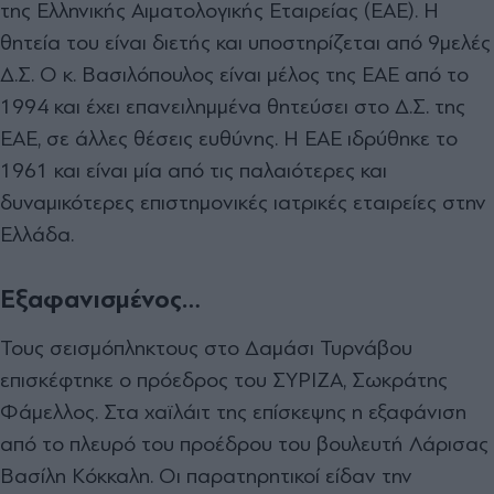
της Ελληνικής Αιµατολογικής Εταιρείας (ΕΑΕ). Η
θητεία του είναι διετής και υποστηρίζεται από 9µελές
∆.Σ. Ο κ. Βασιλόπουλος είναι µέλος της ΕΑΕ από το
1994 και έχει επανειληµµένα θητεύσει στο ∆.Σ. της
ΕΑΕ, σε άλλες θέσεις ευθύνης. Η ΕΑΕ ιδρύθηκε το
1961 και είναι µία από τις παλαιότερες και
δυναµικότερες επιστηµονικές ιατρικές εταιρείες στην
Ελλάδα.
Εξαφανισμένος…
Τους σεισµόπληκτους στο ∆αµάσι Τυρνάβου
επισκέφτηκε ο πρόεδρος του ΣΥΡΙΖΑ, Σωκράτης
Φάµελλος. Στα χαϊλάιτ της επίσκεψης η εξαφάνιση
από το πλευρό του προέδρου του βουλευτή Λάρισας
Βασίλη Κόκκαλη. Οι παρατηρητικοί είδαν την