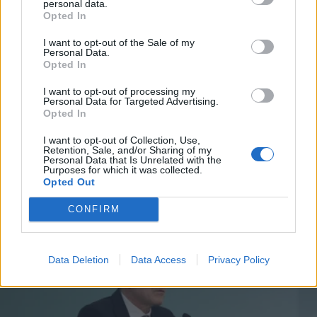
personal data.
*
Opted In
Αποδέχομαι τους
όρους χρήσης
και την πολιτική απορρήτου
I want to opt-out of the Sale of my
Personal Data.
Opted In
Εγγραφή
SECRET
23.02.2025 16:04
I want to opt-out of processing my
Personal Data for Targeted Advertising.
ΤΣΟΠΑΝΑΚΟΣ
Opted In
Η συµφιλίωση Μπέου-Κουρέτα, το
X
I want to opt-out of Collection, Use,
σενάριο αξιοποίησης του Σκρέκα και η
Retention, Sale, and/or Sharing of my
Personal Data that Is Unrelated with the
Purposes for which it was collected.
επίσκεψη Γερουλάνου στον Βόλο
Opted Out
CONFIRM
Data Deletion
Data Access
Privacy Policy