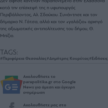
∆εν άφησε κανέναν παραπονεµένο στην Ελασσόνα
κατά την επίσκεψή της η υφυπουργός
Περιβάλλοντος, Αλ. Σδούκου. Συνάντησε και τον
δήµαρχο Ν. Γάτσα, αλλά και τον «γαλάζιο» αρχηγό
της αξιωµατικής αντιπολίτευσης του δήµου, Θ.
Μπίζιο.
TAGS:
#Περιφέρεια Θεσσαλίας
#Δημήτρης Κουρέτας
#Ειδήσει
Ακολουθήστε το
parapolitika.gr στο Google
News για άμεση και έγκυρη
ενημέρωση
Ακολουθήστε μας στο