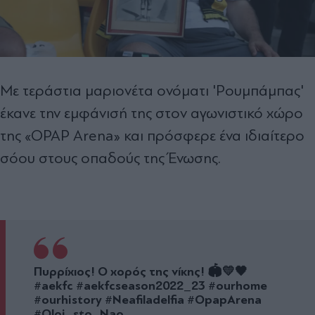
Με τεράστια μαριονέτα ονόματι 'Ρουμπάμπας'
έκανε την εμφάνισή της στον αγωνιστικό χώρο
της «OPAP Arena» και πρόσφερε ένα ιδιαίτερο
σόου στους οπαδούς της Ένωσης.
Πυρρίχιος! Ο χορός της νίκης! 🏟💛🖤
#aekfc #aekfcseason2022_23 #ourhome
#ourhistory #Neafiladelfia #OpapArena
#Oloi_sto_Nao