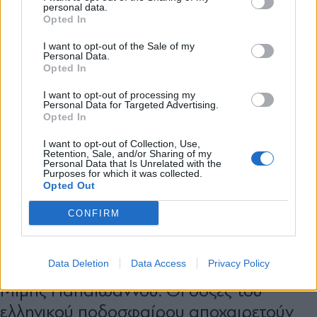
personal data.
ΣΧΕΤΙΚΗ ΕΙΔΗΣΕΟΓΡΑΦΙΑ
*
Opted In
Αποδέχομαι τους
όρους χρήσης
και την πολιτική απορρήτου
I want to opt-out of the Sale of my
Personal Data.
Opted In
Εγγραφή
I want to opt-out of processing my
Personal Data for Targeted Advertising.
Opted In
X
I want to opt-out of Collection, Use,
Retention, Sale, and/or Sharing of my
Personal Data that Is Unrelated with the
Purposes for which it was collected.
Opted Out
CONFIRM
ΑΘΛΗΤΙΚΑ ΝΕΑ
17.03.2023 13:52
Data Deletion
Data Access
Privacy Policy
ΑΝΤΩΝΗΣ ΧΡΥΣΟΥΛΑΚΗΣ
Μίμης Παπαϊωάννου: Οι δόξες του
ελληνικού ποδοσφαίρου αποχαιρετούν