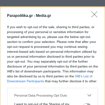
TAGS:
Parapolitika.gr -
Media.gr
#ΑΕΚ
#Γήπεδο
#Εγκαίνια
#Κώστας Νεστορίδης
#Νέα Φιλ
If you wish to opt-out of the sale, sharing to third parties, or
processing of your personal or sensitive information for
Ακολουθήστε το
targeted advertising by us, please use the below opt-out
parapolitika.gr στο Google
section to confirm your selection. Please note that after your
News για άμεση και έγκυρη
opt-out request is processed you may continue seeing
ενημέρωση
interest-based ads based on personal information utilized by
us or personal information disclosed to third parties prior to
your opt-out. You may separately opt-out of the further
Ακολουθήστε μας στο
disclosure of your personal information by third parties on the
facebook
IAB’s list of downstream participants. This information may
also be disclosed by us to third parties on the
IAB’s List of
Εγγραφή στο newsletter
Downstream Participants
that may further disclose it to other
Ακολουθήστε μας στο
third parties.
twitter
Personal Data Processing Opt Outs
I want to opt-out of the Sharing of my