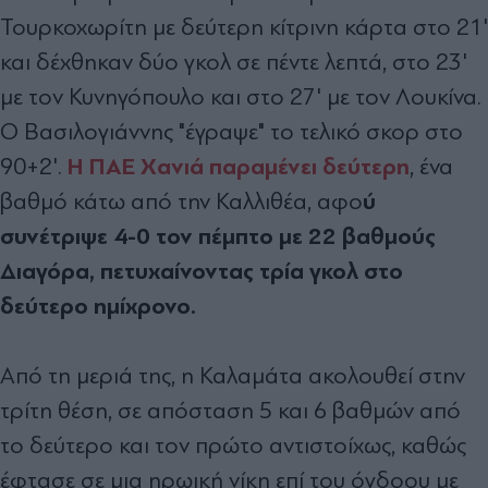
Τουρκοχωρίτη με δεύτερη κίτρινη κάρτα στο 21'
και δέχθηκαν δύο γκολ σε πέντε λεπτά, στο 23'
με τον Κυνηγόπουλο και στο 27' με τον Λουκίνα.
Ο Βασιλογιάννης "έγραψε" το τελικό σκορ στο
Η ΠΑΕ Χανιά παραμένει δεύτερη
90+2'.
, ένα
ύ
βαθμό κάτω από την Καλλιθέα, αφο
συνέτριψε 4-0 τον πέμπτο με 22 βαθμούς
Διαγόρα, πετυχαίνοντας τρία γκολ στο
δεύτερο ημίχρονο.
Από τη μεριά της, η Καλαμάτα ακολουθεί στην
τρίτη θέση, σε απόσταση 5 και 6 βαθμών από
το δεύτερο και τον πρώτο αντιστοίχως, καθώς
έφτασε σε μια ηρωική νίκη επί του όγδοου με