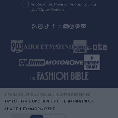
(Εικάνα)
Αποδοχή της
Πολιτική Απορρήτου
και
των
Όρων Χρήσης
00:01
"Σεισμός" στην Τραπεζούντα για Σαλάχ: Πάνω
από 30.000 οπαδοί αποθέωσαν τον Αιγύπτιο
στην παρουσίασή του! (Εικόνες & βίντεο)
©PARAPOLITIKA 2026 ALL RIGHTS RESERVED
ΤΑΥΤΟΤΗΤΑ
ΟΡΟΙ ΧΡΗΣΗΣ
ΕΠΙΚΟΙΝΩΝΙΑ
ΔΗΛΩΣΗ ΣΥΜΜΟΡΦΩΣΗΣ