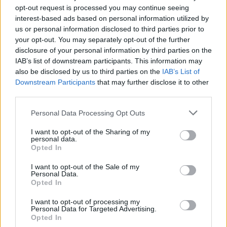
opt-out request is processed you may continue seeing
interest-based ads based on personal information utilized by
us or personal information disclosed to third parties prior to
your opt-out. You may separately opt-out of the further
disclosure of your personal information by third parties on the
IAB’s list of downstream participants. This information may
also be disclosed by us to third parties on the
IAB’s List of
Εγγραφή στο newsletter
Downstream Participants
that may further disclose it to other
third parties.
Personal Data Processing Opt Outs
ΑΘΛΗΤΙΚΑ ΝΕΑ
15.07.2026 22:30
PARAPOLITIKA NEWSROOM
I want to opt-out of the Sharing of my
personal data.
Super League 2: Χωρίς playoffs και
*
Opted In
Αποδέχομαι τους
όρους χρήσης
playouts η σεζόν 2026/27
και την πολιτική απορρήτου
I want to opt-out of the Sale of my
Personal Data.
Opted In
Εγγραφή
I want to opt-out of processing my
Personal Data for Targeted Advertising.
Opted In