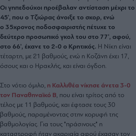
Οι γηπεδούχοι προέβαλαν αντίσταση μέχρι το
45', που ο Τζιώρας άνοιξε το σκορ, ενώ
ο 35χρονος ποδοσφαιριστής πέτυχε το
δεύτερο προσωπικό γκολ του στο 77', αφού,
στο 66', έκανε το 2-0 ο Κρητικός.
Η Νίκη είναι
τέταρτη, με 21 βαθμούς, ενώ η Κοζάνη έχει 17,
όσους και ο Ηρακλής, και είναι όγδοη.
η Καλλιθέα νίκησε άνετα 3-0
Στο νότιο όμιλο,
τον Παναθηναϊκό Β
, που είναι τρίτος από το
τέλος με 11 βαθμούς, και έφτασε τους 30
βαθμούς, παραμένοντας στην κορυφή της
βαθμολογίας. Για τους "πράσινους" η
καταστροφή ήταν ακαριαία αφού έχασαν τον