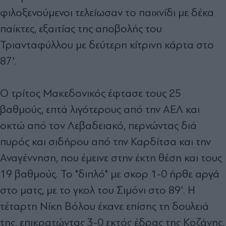
φιλοξενούμενοι τελείωσαν το παιχνίδι με δέκα
παίκτες, εξαιτίας της αποβολής του
Τριανταφύλλου με δεύτερη κίτρινη κάρτα στο
87'.
Ο τρίτος Μακεδονικός έφτασε τους 25
βαθμούς, επτά λιγότερους από την ΑΕΛ και
οκτώ από τον Λεβαδειακό, περνώντας διά
πυρός και σιδήρου από την Καρδίτσα και την
Αναγέννηση, που έμεινε στην έκτη θέση και τους
19 βαθμούς. Το "διπλό" με σκορ 1-0 ήρθε αργά
στο ματς, με το γκολ του Σιμόνι στο 89'. Η
τέταρτη Νίκη Βόλου έκανε επίσης τη δουλειά
της, επικρατώντας 3-0 εκτός έδρας της Κοζάνης.