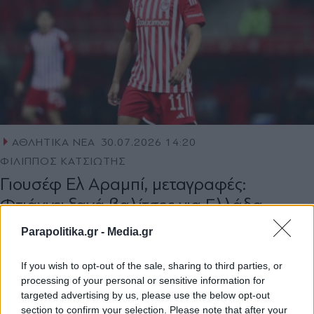
ΑΘΛΗΤΙΚΑ ΝΕΑ
30.07.2026 14:20
ΦΙΛΙΠΠΟΣ ΚΑΤΣΙΩΤΗΣ
Γιουσέφ Ελ Αραμπί, μεταγραφές:
Φτιάχνει ξανά βαλίτσες για Ελλάδα -
Οριστική συμφωνία με την Μαρκό
Parapolitika.gr -
Media.gr
If you wish to opt-out of the sale, sharing to third parties, or
processing of your personal or sensitive information for
targeted advertising by us, please use the below opt-out
section to confirm your selection. Please note that after your