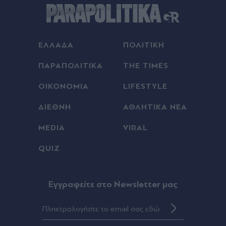
00:18
Γαλλία: Απάντησε η πρόεδρος των Οικολόγων
στον Έλον Μασκ, που την κατηγόρησε για εθνική
προδοσία - "Θέλει να ωθήσει όλη την Ευρώπη σε
ΕΛΛΑΔΑ
ΠΟΛΙΤΙΚΗ
πλήρη υποταγή στις ΗΠΑ
ΠΑΡΑΠΟΛΙΤΙΚΑ
THE TIMES
00:18
ΟΙΚΟΝΟΜΙΑ
LIFESTYLE
Europa League: Η ΤΣΣΚΑ Σόφιας επιβλήθηκε 3-
0 της Μακάμπι Τελ Αβίβ και ετοιμάζεται για ΟΦΗ,
ΔΙΕΘΝΗ
ΑΘΛΗΤΙΚΑ ΝΕΑ
γκολ ο Παυλίδης στην εξάρα της Μπενφίκα
MEDIA
VIRAL
00:08
QUIZ
Τραμπ: Σχέδιο για κατάργηση της υπηκοότητας
σε παιδιά αλλοδαπών που γεννιούνται στις ΗΠΑ
Eγγραφείτε στο Newsletter μας
00:08
Ανδρομάχη: Ποζάρει μέσα στη θάλασσα με
πολύχρωμο μπικίνι ασορτί μπολερό - "Μπανάκι"