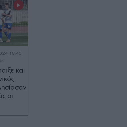
024 18:45
OM
αιξε και
νικός
λησίασαν
ύς οι