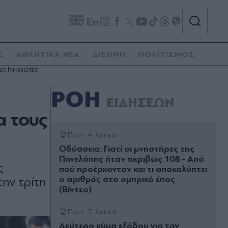
En
E
ΑΘΛΗΤΙΚΑ ΝΕΑ
ΔΙΕΘΝΗ
ΠΟΛΙΤΙΣΜΟΣ
ους Νικαιώτες
ΡΟΗ
ΕΙΔΗΣΕΩΝ
α τους
Πριν 4 λεπτά
Οδύσσεια: Γιατί οι μνηστήρες της
Πηνελόπης ήταν ακριβώς 108 - Από
ς
πού προέρχονταν και τι αποκαλύπτει
ο αριθμός στο ομηρικό έπος
την τρίτη
(Βίντεο)
Πριν 7 λεπτά
Δεύτερο κύμα εξόδου για τον