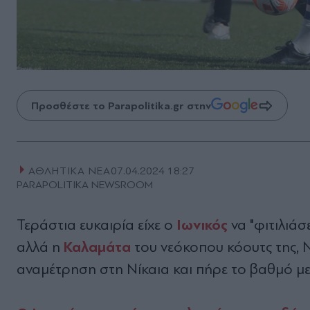
Προσθέστε το Parapolitika.gr στην
ΑΘΛΗΤΙΚΑ ΝΕΑ
07.04.2024 18:27
PARAPOLITIKA NEWSROOM
Ιωνικός
Τεράστια ευκαιρία είχε ο
να "φιτιλιάσ
Καλαμάτα
αλλά η
του νεόκοπου κόουτς της, 
αναμέτρηση στη Νίκαια και πήρε το βαθμό με 