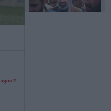
Πριν 12 λεπτά
"Καμπανάκι" για την ασφάλεια στη
θάλασσα: Ανήλικοι σε jet ski και
βαρκάκια στα χέρια άπειρων
οδηγών - Τα περιστατικά που
προκαλούν ανησυχία και τα κενά
στους ελέγχους
Πριν 16 λεπτά
Ρόδρι: Ο ατζέντης του επιβεβαίωσε
eague 2
,
την συμφωνία με την Μπαρτσελόνα!
Πριν 19 λεπτά
Έλεγχοι με drones και MyCoast σε
πάνω από 300 παραλίες: Πρόστιμα
έως 73.000 ευρώ και σφραγίσεις