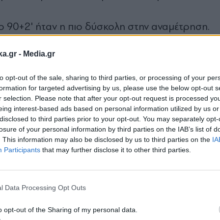
ο 90+2' ήταν η πιο δύσκολη στην αναμέτρηση.
ka.gr -
Media.gr
wszax)
to opt-out of the sale, sharing to third parties, or processing of your per
formation for targeted advertising by us, please use the below opt-out s
r selection. Please note that after your opt-out request is processed y
eing interest-based ads based on personal information utilized by us or
disclosed to third parties prior to your opt-out. You may separately opt-
losure of your personal information by third parties on the IAB’s list of
υση στην κεφαλιά του Ντε Σόουζα μέσα στη μικρ
. This information may also be disclosed by us to third parties on the
IA
Participants
that may further disclose it to other third parties.
Εγγραφή στο
newsletter
l Data Processing Opt Outs
3a7wx)
o opt-out of the Sharing of my personal data.