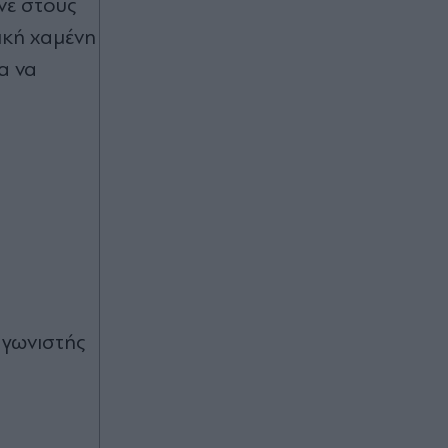
ινε στους
επιχειρήσεων για παραβάσεις και
παρεμπόδιση πρόσβασης στον
ική χαμένη
αιγιαλό
α να
Πριν 19 λεπτά
Αυτοψία Χρίστου Δήμα στα
εργοτάξια του ΒΟΑΚ: "Προχωρούν
οι εργασίες σε όλο το μήκος του
άξονα"
Πριν 21 λεπτά
Marfin: Προθεσμία έλαβε η 46χρονη
που κατηγορείται για συμμετοχή
στην επίθεση - Θα απολογηθεί την
Τρίτη (Βίντεο)
αγωνιστής
Πριν 27 λεπτά
Καύσιμα: "Καίνε" οι τιμές για τους
αδειούχους - Πότε αναμένεται
αποκλιμάκωση και ποιες οι