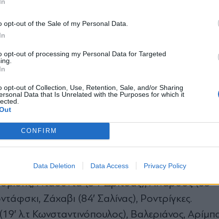
In
*
o opt-out of the Sale of my Personal Data.
Αποδέχομαι τους
όρους χρήσης
In
διπλή ευκαιρία με Οικονομίδη και Ντάουντα, που 
και την πολιτική απορρήτου
to opt-out of processing my Personal Data for Targeted
ing.
Εγγραφή
In
o opt-out of Collection, Use, Retention, Sale, and/or Sharing
ersonal Data that Is Unrelated with the Purposes for which it
lected.
bzp8x)
X
Out
CONFIRM
Data Deletion
Data Access
Privacy Policy
ονομίδης, Ντάουντα (84′ Δρίτσας), Λινάρδος (65′
τάφσκι, Ζάχαβι (84′ Σαλίνας), Ροντρίγκες.
19′ λ.τ Κωνσταντινόπουλος), Βαλεριάνος, Αρίμπα