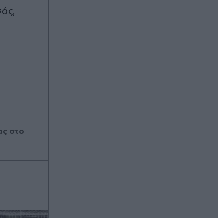
σάς,
ας στο