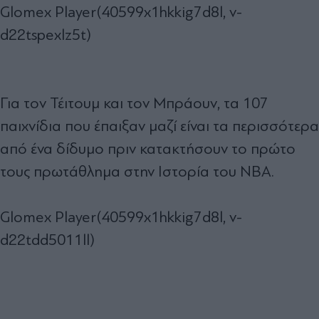
Glomex Player(40599x1hkkig7d8l, v-
d22tspexlz5t)
Για τον Τέιτουμ και τον Μπράουν, τα 107
παιχνίδια που έπαιξαν μαζί είναι τα περισσότερα
από ένα δίδυμο πριν κατακτήσουν το πρώτο
τους πρωτάθλημα στην Ιστορία του ΝΒΑ.
Glomex Player(40599x1hkkig7d8l, v-
d22tdd5011ll)