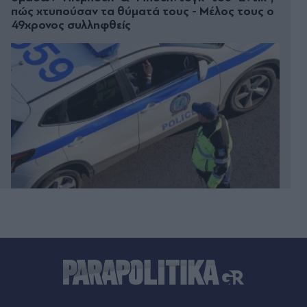
πώς χτυπούσαν τα θύματά τους - Μέλος τους ο
49χρονος συλληφθείς
Πριν 29 λεπτά
Καθαρίσατε τα άλατα από τη βρύση; Κάντε αυτό
για να μην επιστρέψουν γρήγορα
Πριν 30 λεπτά
Euroleague: Η οικογένεια Μπας αγοράζει την