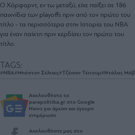
Ο Χόρφορντ, εν τω μεταξύ, είχε παίξει σε 186
παιχνίδια των playoffs πριν από τον πρώτο του
τίτλο - τα περισσότερα στην Ιστορία του ΝΒΑ
για έναν παίκτη πριν κερδίσει τον πρώτο του
τίτλο.
TAGS:
#NBA
#Μπόστον Σέλτικς
#Τζέισον Τέιτουμ
#Ντάλας Μάβ
Ακολουθήστε το
parapolitika.gr στο Google
News για άμεση και έγκυρη
ενημέρωση
Ακολουθήστε μας στο