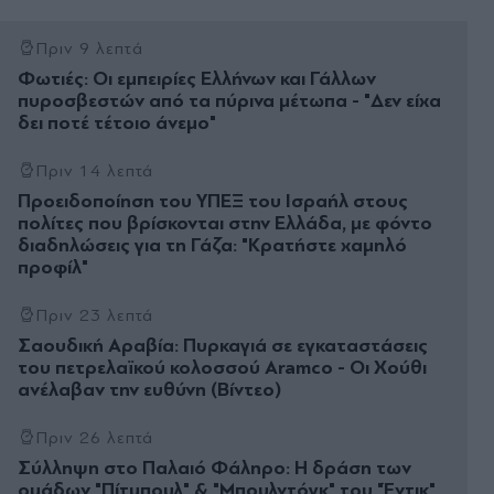
Πριν 9 λεπτά
Φωτιές: Οι εμπειρίες Ελλήνων και Γάλλων
πυροσβεστών από τα πύρινα μέτωπα - "Δεν είχα
δει ποτέ τέτοιο άνεμο"
Πριν 14 λεπτά
Προειδοποίηση του ΥΠΕΞ του Ισραήλ στους
πολίτες που βρίσκονται στην Ελλάδα, με φόντο
διαδηλώσεις για τη Γάζα: "Κρατήστε χαμηλό
προφίλ"
Πριν 23 λεπτά
Σαουδική Αραβία: Πυρκαγιά σε εγκαταστάσεις
του πετρελαϊκού κολοσσού Aramco - Οι Χούθι
ανέλαβαν την ευθύνη (Βίντεο)
Πριν 26 λεπτά
Σύλληψη στο Παλαιό Φάληρο: Η δράση των
ομάδων "Πίτμπουλ" & "Μπουλντόγκ" του "Έντικ",