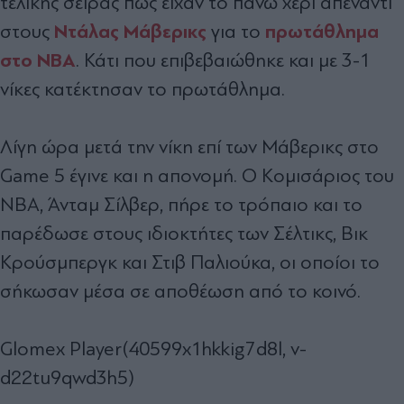
τελικής σειράς πως είχαν το πάνω χέρι απέναντι
Ντάλας Μάβερικς
πρωτάθλημα
στους
για το
στο NBA
. Κάτι που επιβεβαιώθηκε και με 3-1
νίκες κατέκτησαν το πρωτάθλημα.
Λίγη ώρα μετά την νίκη επί των Μάβερικς στο
Game 5 έγινε και η απονομή. Ο Κομισάριος του
NBA, Άνταμ Σίλβερ, πήρε το τρόπαιο και το
παρέδωσε στους ιδιοκτήτες των Σέλτικς, Βικ
Κρούσμπεργκ και Στιβ Παλιούκα, οι οποίοι το
σήκωσαν μέσα σε αποθέωση από το κοινό.
Glomex Player(40599x1hkkig7d8l, v-
d22tu9qwd3h5)