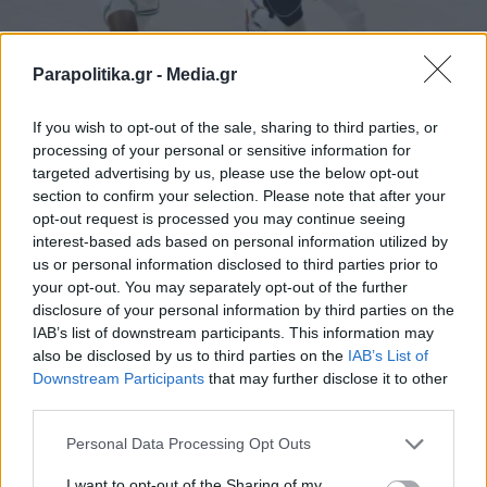
Parapolitika.gr -
Media.gr
If you wish to opt-out of the sale, sharing to third parties, or
ΑΘΛΗΤΙΚΑ ΝΕΑ
15.06.2024 11:00
processing of your personal or sensitive information for
ΣΟΦΙΑ ΚΑΡΑΚΑΣΙΔΗ
targeted advertising by us, please use the below opt-out
NBA Finals: Οι Μάβερικς καθήλωσαν
section to confirm your selection. Please note that after your
opt-out request is processed you may continue seeing
τους Σέλτικς και έδωσαν... παράταση στη
interest-based ads based on personal information utilized by
στέψη!
us or personal information disclosed to third parties prior to
your opt-out. You may separately opt-out of the further
disclosure of your personal information by third parties on the
IAB’s list of downstream participants. This information may
also be disclosed by us to third parties on the
IAB’s List of
Εγγραφή στο newsletter
Downstream Participants
that may further disclose it to other
third parties.
Personal Data Processing Opt Outs
I want to opt-out of the Sharing of my